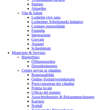
Stampa
Aktuelles
Vita & Salute
Losheim vive sano
Losheimer Arbeitsmarkt Initiative
Comune equosolidale
Famiglia
Integrazione
Giovani
Anziani
Schiedsleute
Municipio & Servizio
Bürgerbüro
Öffnungszeiten
Dienstleistungen
Centro servizi al cittadino
Responsabilità
Online-Terminvereinbarung
Preoccupazioni dei cittadini
Polizia locale
Ufficio del registro
Ausschreibungen & Bekanntmachungen
Karriere
Notfall