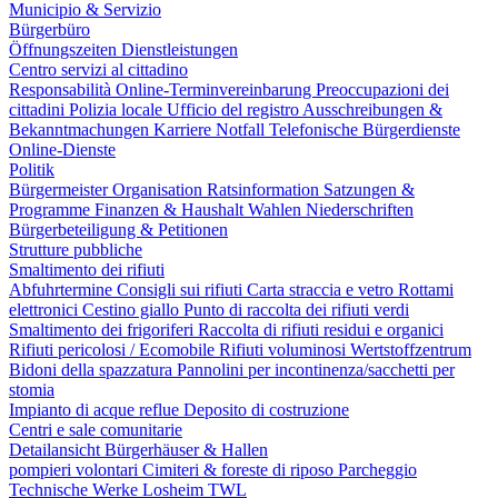
Municipio & Servizio
Bürgerbüro
Öffnungszeiten
Dienstleistungen
Centro servizi al cittadino
Responsabilità
Online-Terminvereinbarung
Preoccupazioni dei
cittadini
Polizia locale
Ufficio del registro
Ausschreibungen &
Bekanntmachungen
Karriere
Notfall
Telefonische Bürgerdienste
Online-Dienste
Politik
Bürgermeister
Organisation
Ratsinformation
Satzungen &
Programme
Finanzen & Haushalt
Wahlen
Niederschriften
Bürgerbeteiligung & Petitionen
Strutture pubbliche
Smaltimento dei rifiuti
Abfuhrtermine
Consigli sui rifiuti
Carta straccia e vetro
Rottami
elettronici
Cestino giallo
Punto di raccolta dei rifiuti verdi
Smaltimento dei frigoriferi
Raccolta di rifiuti residui e organici
Rifiuti pericolosi / Ecomobile
Rifiuti voluminosi
Wertstoffzentrum
Bidoni della spazzatura
Pannolini per incontinenza/sacchetti per
stomia
Impianto di acque reflue
Deposito di costruzione
Centri e sale comunitarie
Detailansicht Bürgerhäuser & Hallen
pompieri volontari
Cimiteri & foreste di riposo
Parcheggio
Technische Werke Losheim TWL