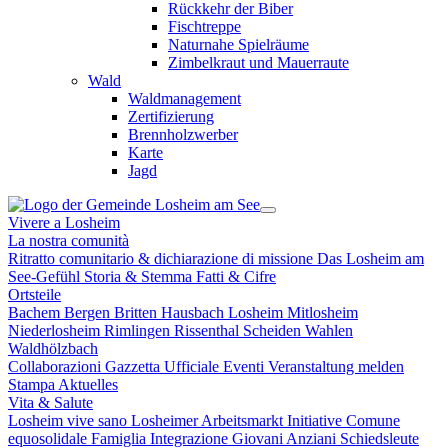
Rückkehr der Biber
Fischtreppe
Naturnahe Spielräume
Zimbelkraut und Mauerraute
Wald
Waldmanagement
Zertifizierung
Brennholzwerber
Karte
Jagd
Vivere a Losheim
La nostra comunità
Ritratto comunitario & dichiarazione di missione
Das Losheim am
See-Gefühl
Storia & Stemma
Fatti & Cifre
Ortsteile
Bachem
Bergen
Britten
Hausbach
Losheim
Mitlosheim
Niederlosheim
Rimlingen
Rissenthal
Scheiden
Wahlen
Waldhölzbach
Collaborazioni
Gazzetta Ufficiale
Eventi
Veranstaltung melden
Stampa
Aktuelles
Vita & Salute
Losheim vive sano
Losheimer Arbeitsmarkt Initiative
Comune
equosolidale
Famiglia
Integrazione
Giovani
Anziani
Schiedsleute