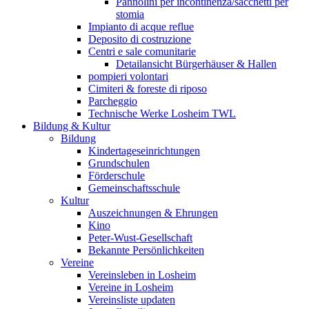
Pannolini per incontinenza/sacchetti per
stomia
Impianto di acque reflue
Deposito di costruzione
Centri e sale comunitarie
Detailansicht Bürgerhäuser & Hallen
pompieri volontari
Cimiteri & foreste di riposo
Parcheggio
Technische Werke Losheim TWL
Bildung & Kultur
Bildung
Kindertageseinrichtungen
Grundschulen
Förderschule
Gemeinschaftsschule
Kultur
Auszeichnungen & Ehrungen
Kino
Peter-Wust-Gesellschaft
Bekannte Persönlichkeiten
Vereine
Vereinsleben in Losheim
Vereine in Losheim
Vereinsliste updaten