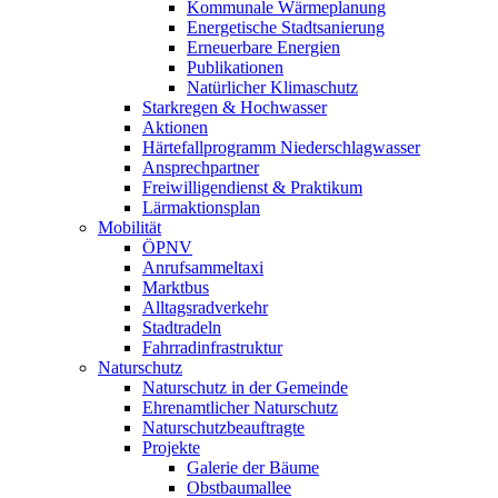
Kommunale Wärmeplanung
Energetische Stadtsanierung
Erneuerbare Energien
Publikationen
Natürlicher Klimaschutz
Starkregen & Hochwasser
Aktionen
Härtefallprogramm Niederschlagwasser
Ansprechpartner
Freiwilligendienst & Praktikum
Lärmaktionsplan
Mobilität
ÖPNV
Anrufsammeltaxi
Marktbus
Alltagsradverkehr
Stadtradeln
Fahrradinfrastruktur
Naturschutz
Naturschutz in der Gemeinde
Ehrenamtlicher Naturschutz
Naturschutzbeauftragte
Projekte
Galerie der Bäume
Obstbaumallee