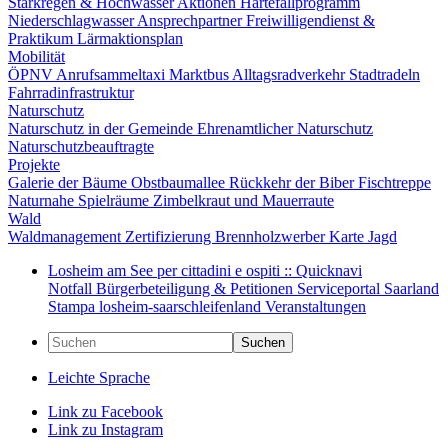
Starkregen & Hochwasser
Aktionen
Härtefallprogramm
Niederschlagwasser
Ansprechpartner
Freiwilligendienst &
Praktikum
Lärmaktionsplan
Mobilität
ÖPNV
Anrufsammeltaxi
Marktbus
Alltagsradverkehr
Stadtradeln
Fahrradinfrastruktur
Naturschutz
Naturschutz in der Gemeinde
Ehrenamtlicher Naturschutz
Naturschutzbeauftragte
Projekte
Galerie der Bäume
Obstbaumallee
Rückkehr der Biber
Fischtreppe
Naturnahe Spielräume
Zimbelkraut und Mauerraute
Wald
Waldmanagement
Zertifizierung
Brennholzwerber
Karte
Jagd
Losheim am See per cittadini e ospiti :: Quicknavi
Notfall
Bürgerbeteiligung & Petitionen
Serviceportal Saarland
Stampa
losheim-saarschleifenland
Veranstaltungen
Suchen
Leichte Sprache
Link zu Facebook
Link zu Instagram