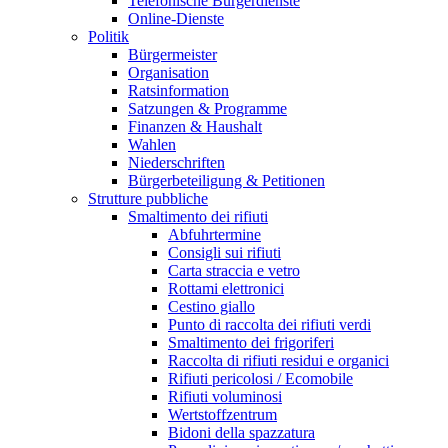
Telefonische Bürgerdienste
Online-Dienste
Politik
Bürgermeister
Organisation
Ratsinformation
Satzungen & Programme
Finanzen & Haushalt
Wahlen
Niederschriften
Bürgerbeteiligung & Petitionen
Strutture pubbliche
Smaltimento dei rifiuti
Abfuhrtermine
Consigli sui rifiuti
Carta straccia e vetro
Rottami elettronici
Cestino giallo
Punto di raccolta dei rifiuti verdi
Smaltimento dei frigoriferi
Raccolta di rifiuti residui e organici
Rifiuti pericolosi / Ecomobile
Rifiuti voluminosi
Wertstoffzentrum
Bidoni della spazzatura