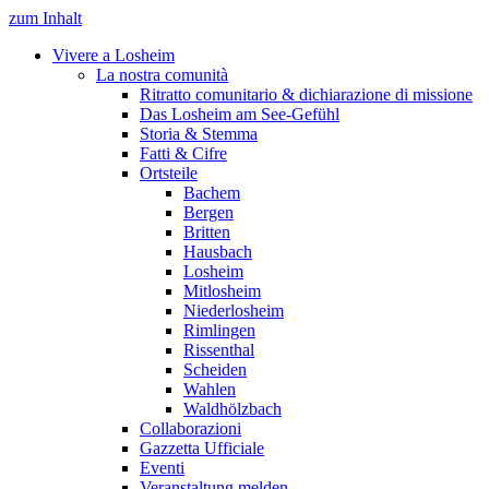
zum Inhalt
Vivere a Losheim
La nostra comunità
Ritratto comunitario & dichiarazione di missione
Das Losheim am See-Gefühl
Storia & Stemma
Fatti & Cifre
Ortsteile
Bachem
Bergen
Britten
Hausbach
Losheim
Mitlosheim
Niederlosheim
Rimlingen
Rissenthal
Scheiden
Wahlen
Waldhölzbach
Collaborazioni
Gazzetta Ufficiale
Eventi
Veranstaltung melden