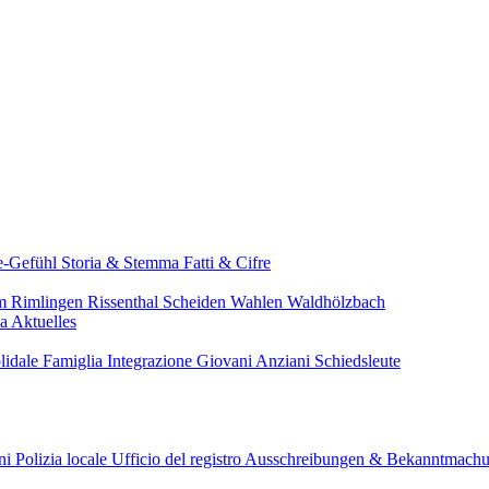
e-Gefühl
Storia & Stemma
Fatti & Cifre
im
Rimlingen
Rissenthal
Scheiden
Wahlen
Waldhölzbach
pa
Aktuelles
lidale
Famiglia
Integrazione
Giovani
Anziani
Schiedsleute
ini
Polizia locale
Ufficio del registro
Ausschreibungen & Bekanntmach