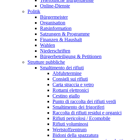
Telefonische Bürgerdienste
Online-Dienste
Politik
Bürgermeister
Organisation
Ratsinformation
Satzungen & Programme
Finanzen & Haushalt
Wahlen
Niederschriften
Bürgerbeteiligung & Petitionen
Strutture pubbliche
Smaltimento dei rifiuti
Abfuhrtermine
Consigli sui rifiuti
Carta straccia e vetro
Rottami elettronici
Cestino giallo
Punto di raccolta dei rifiuti verdi
Smaltimento dei frigoriferi
Raccolta di rifiuti residui e organici
Rifiuti pericolosi / Ecomobile
Rifiuti voluminosi
Wertstoffzentrum
Bidoni della spazzatura