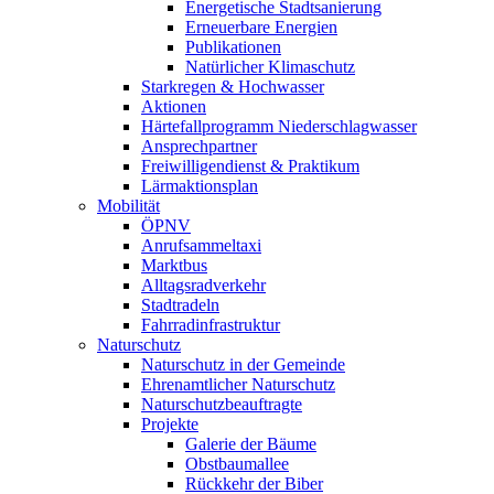
Energetische Stadtsanierung
Erneuerbare Energien
Publikationen
Natürlicher Klimaschutz
Starkregen & Hochwasser
Aktionen
Härtefallprogramm Niederschlagwasser
Ansprechpartner
Freiwilligendienst & Praktikum
Lärmaktionsplan
Mobilität
ÖPNV
Anrufsammeltaxi
Marktbus
Alltagsradverkehr
Stadtradeln
Fahrradinfrastruktur
Naturschutz
Naturschutz in der Gemeinde
Ehrenamtlicher Naturschutz
Naturschutzbeauftragte
Projekte
Galerie der Bäume
Obstbaumallee
Rückkehr der Biber