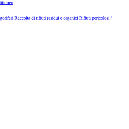
titionen
goriferi
Raccolta di rifiuti residui e organici
Rifiuti pericolosi /