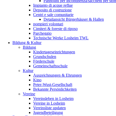
Pannolini per incontinenza/sacchetti per sto
Impianto di acque reflue
Deposito di costruzione
Centri e sale comunitarie
Detailansicht Bürgerhäuser & Hallen
pompieri volontari
Cimiteri & foreste di riposo
Parcheggio
Technische Werke Losheim TWL
Bildung & Kultur
Bildung
Kindertageseinrichtungen
Grundschulen
Förderschule
Gemeinschaftsschule
Kultur
Auszeichnungen & Ehrungen
Kino
Peter-Wust-Gesellschaft
Bekannte Persönlichkeiten
Vereine
Vereinsleben in Losheim
Vereine in Losheim
Vereinsliste updaten
Jugendbeteiligung