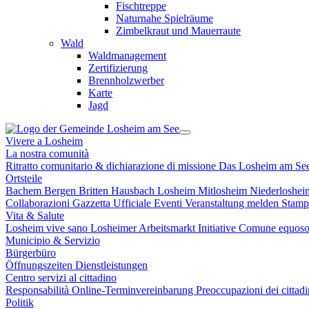
Fischtreppe
Naturnahe Spielräume
Zimbelkraut und Mauerraute
Wald
Waldmanagement
Zertifizierung
Brennholzwerber
Karte
Jagd
Vivere a Losheim
La nostra comunità
Ritratto comunitario & dichiarazione di missione
Das Losheim am Se
Ortsteile
Bachem
Bergen
Britten
Hausbach
Losheim
Mitlosheim
Niederloshe
Collaborazioni
Gazzetta Ufficiale
Eventi
Veranstaltung melden
Stam
Vita & Salute
Losheim vive sano
Losheimer Arbeitsmarkt Initiative
Comune equoso
Municipio & Servizio
Bürgerbüro
Öffnungszeiten
Dienstleistungen
Centro servizi al cittadino
Responsabilità
Online-Terminvereinbarung
Preoccupazioni dei cittad
Politik