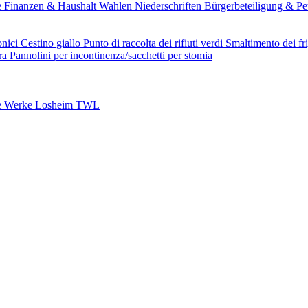
e
Finanzen & Haushalt
Wahlen
Niederschriften
Bürgerbeteiligung & Pe
onici
Cestino giallo
Punto di raccolta dei rifiuti verdi
Smaltimento dei fri
ura
Pannolini per incontinenza/sacchetti per stomia
e Werke Losheim TWL