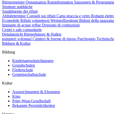
Bürgermeister
Organisation
Ratsinformation
Satzungen & Programm
Strutture pubbliche
Smaltimento dei rifiuti
Abfuhrtermine
Consigli sui rifiuti
Carta straccia e vetro
Rottami elettr
Ecomobile
Rifiuti voluminosi
Wertstoffzentrum
Bidoni della spazzat
Impianto di acque reflue
Deposito di costruzione
Centri e sale comunitarie
Detailansicht Bürgerhäuser & Hallen
pompieri volontari
Cimiteri & foreste di riposo
Parcheggio
Technisch
Bildung & Kultur
Bildung
Kindertageseinrichtungen
Grundschulen
Förderschule
Gemeinschaftsschule
Kultur
Auszeichnungen & Ehrungen
Kino
Peter-Wust-Gesellschaft
Bekannte Persönlichkeiten