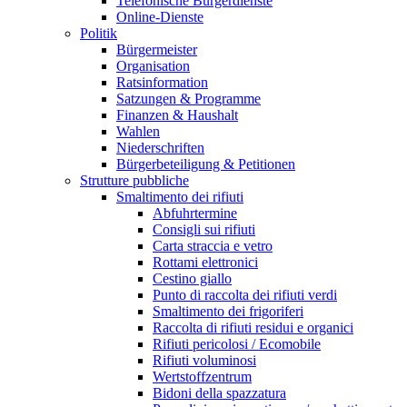
Telefonische Bürgerdienste
Online-Dienste
Politik
Bürgermeister
Organisation
Ratsinformation
Satzungen & Programme
Finanzen & Haushalt
Wahlen
Niederschriften
Bürgerbeteiligung & Petitionen
Strutture pubbliche
Smaltimento dei rifiuti
Abfuhrtermine
Consigli sui rifiuti
Carta straccia e vetro
Rottami elettronici
Cestino giallo
Punto di raccolta dei rifiuti verdi
Smaltimento dei frigoriferi
Raccolta di rifiuti residui e organici
Rifiuti pericolosi / Ecomobile
Rifiuti voluminosi
Wertstoffzentrum
Bidoni della spazzatura