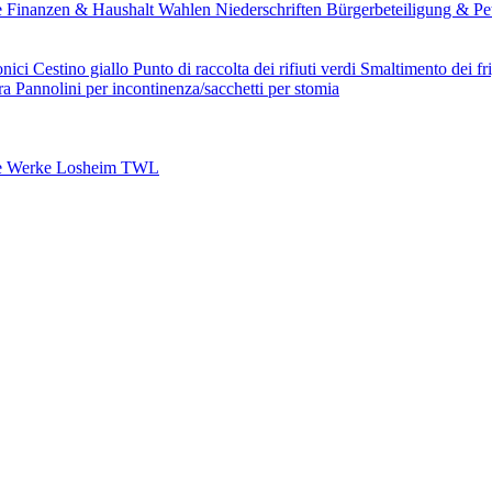
e
Finanzen & Haushalt
Wahlen
Niederschriften
Bürgerbeteiligung & Pe
onici
Cestino giallo
Punto di raccolta dei rifiuti verdi
Smaltimento dei fri
ura
Pannolini per incontinenza/sacchetti per stomia
e Werke Losheim TWL