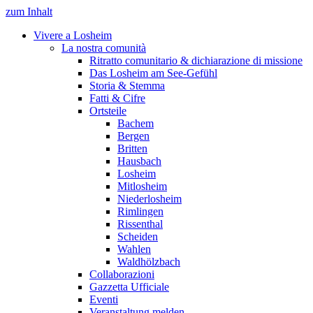
zum Inhalt
Vivere a Losheim
La nostra comunità
Ritratto comunitario & dichiarazione di missione
Das Losheim am See-Gefühl
Storia & Stemma
Fatti & Cifre
Ortsteile
Bachem
Bergen
Britten
Hausbach
Losheim
Mitlosheim
Niederlosheim
Rimlingen
Rissenthal
Scheiden
Wahlen
Waldhölzbach
Collaborazioni
Gazzetta Ufficiale
Eventi
Veranstaltung melden