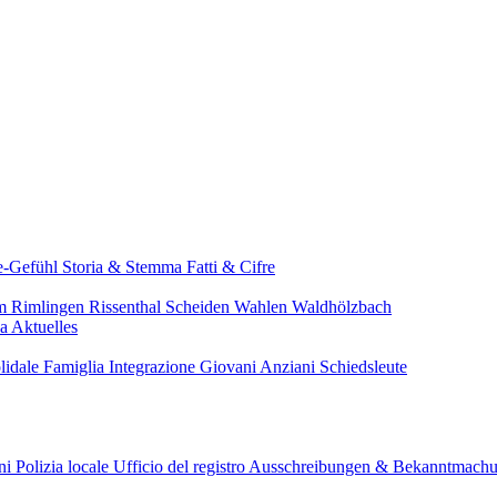
e-Gefühl
Storia & Stemma
Fatti & Cifre
im
Rimlingen
Rissenthal
Scheiden
Wahlen
Waldhölzbach
pa
Aktuelles
lidale
Famiglia
Integrazione
Giovani
Anziani
Schiedsleute
ini
Polizia locale
Ufficio del registro
Ausschreibungen & Bekanntmach