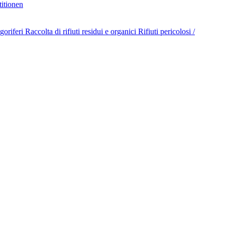
titionen
goriferi
Raccolta di rifiuti residui e organici
Rifiuti pericolosi /