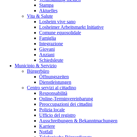
Stampa
Aktuelles
Vita & Salute
Losheim vive sano
Losheimer Arbeitsmarkt Initiative
Comune equosolidale
Famiglia
Integrazione
Giovani
Anziani
Schiedsleute
Municipio & Servizio
Bürgerbüro
Öffnungszeiten
Dienstleistungen
Centro servizi al cittadino
Responsabilità
Online-Terminvereinbarung
Preoccupazioni dei cittadini
Polizia locale
Ufficio del registro
Ausschreibungen & Bekanntmachungen
Karriere
Notfall