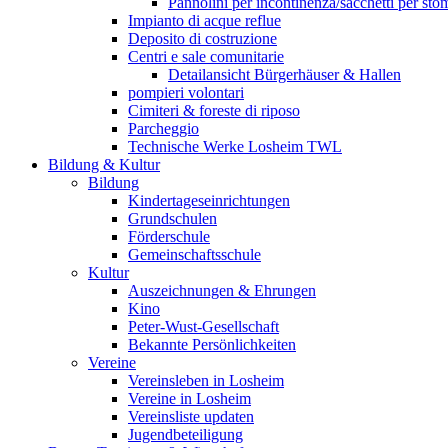
Pannolini per incontinenza/sacchetti per sto
Impianto di acque reflue
Deposito di costruzione
Centri e sale comunitarie
Detailansicht Bürgerhäuser & Hallen
pompieri volontari
Cimiteri & foreste di riposo
Parcheggio
Technische Werke Losheim TWL
Bildung & Kultur
Bildung
Kindertageseinrichtungen
Grundschulen
Förderschule
Gemeinschaftsschule
Kultur
Auszeichnungen & Ehrungen
Kino
Peter-Wust-Gesellschaft
Bekannte Persönlichkeiten
Vereine
Vereinsleben in Losheim
Vereine in Losheim
Vereinsliste updaten
Jugendbeteiligung