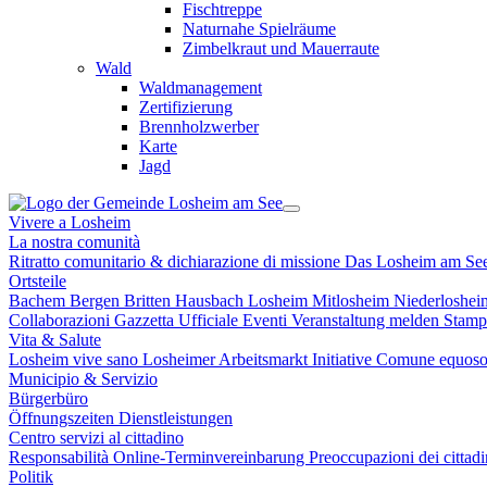
Fischtreppe
Naturnahe Spielräume
Zimbelkraut und Mauerraute
Wald
Waldmanagement
Zertifizierung
Brennholzwerber
Karte
Jagd
Vivere a Losheim
La nostra comunità
Ritratto comunitario & dichiarazione di missione
Das Losheim am Se
Ortsteile
Bachem
Bergen
Britten
Hausbach
Losheim
Mitlosheim
Niederloshe
Collaborazioni
Gazzetta Ufficiale
Eventi
Veranstaltung melden
Stam
Vita & Salute
Losheim vive sano
Losheimer Arbeitsmarkt Initiative
Comune equoso
Municipio & Servizio
Bürgerbüro
Öffnungszeiten
Dienstleistungen
Centro servizi al cittadino
Responsabilità
Online-Terminvereinbarung
Preoccupazioni dei cittad
Politik