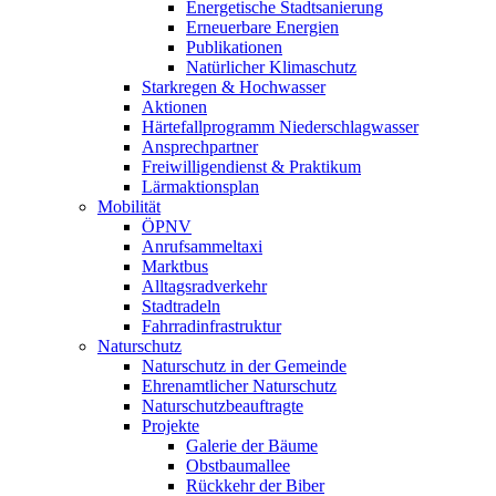
Energetische Stadtsanierung
Erneuerbare Energien
Publikationen
Natürlicher Klimaschutz
Starkregen & Hochwasser
Aktionen
Härtefallprogramm Niederschlagwasser
Ansprechpartner
Freiwilligendienst & Praktikum
Lärmaktionsplan
Mobilität
ÖPNV
Anrufsammeltaxi
Marktbus
Alltagsradverkehr
Stadtradeln
Fahrradinfrastruktur
Naturschutz
Naturschutz in der Gemeinde
Ehrenamtlicher Naturschutz
Naturschutzbeauftragte
Projekte
Galerie der Bäume
Obstbaumallee
Rückkehr der Biber