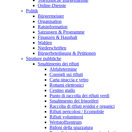
Telefonische Bürgerdienste
Online-Dienste
Politik
Bürgermeister
Organisation
Ratsinformation
Satzungen & Programme
Finanzen & Haushalt
Wahlen
Niederschriften
Bürgerbeteiligung & Petitionen
Strutture pubbliche
Smaltimento dei rifiuti
Abfuhrtermine
Consigli sui rifiuti
Carta straccia e vetro
Rottami elettronici
Cestino giallo
Punto di raccolta dei rifiuti verdi
Smaltimento dei frigoriferi
Raccolta di rifiuti residui e organici
Rifiuti pericolosi / Ecomobile
Rifiuti voluminosi
Wertstoffzentrum
Bidoni della spazzatura