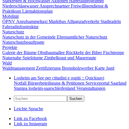
Starkregen & Hochwasser
Aktionen
Härtefallprogramm
Niederschlagwasser
Ansprechpartner
Freiwilligendienst &
Praktikum
Lärmaktionsplan
Mobilität
ÖPNV
Anrufsammeltaxi
Marktbus
Alltagsradverkehr
Stadtradeln
Fahrradinfrastruktur
Naturschutz
Naturschutz in der Gemeinde
Ehrenamtlicher Naturschutz
Naturschutzbeauftragte
Projekte
Galerie der Bäume
Obstbaumallee
Rückkehr der Biber
Fischtreppe
Naturnahe Spielräume
Zimbelkraut und Mauerraute
Wald
Waldmanagement
Zertifizierung
Brennholzwerber
Karte
Jagd
Losheim am See per cittadini e ospiti :: Quicknavi
Notfall
Bürgerbeteiligung & Petitionen
Serviceportal Saarland
Stampa
losheim-saarschleifenland
Veranstaltungen
Suchen
Leichte Sprache
Link zu Facebook
Link zu Instagram