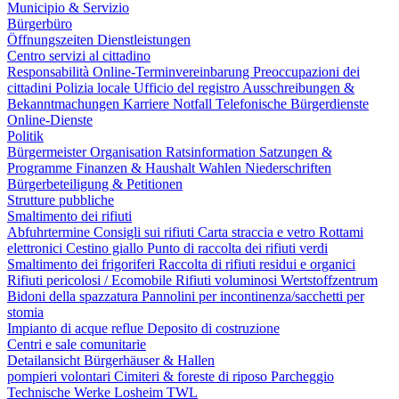
Municipio & Servizio
Bürgerbüro
Öffnungszeiten
Dienstleistungen
Centro servizi al cittadino
Responsabilità
Online-Terminvereinbarung
Preoccupazioni dei
cittadini
Polizia locale
Ufficio del registro
Ausschreibungen &
Bekanntmachungen
Karriere
Notfall
Telefonische Bürgerdienste
Online-Dienste
Politik
Bürgermeister
Organisation
Ratsinformation
Satzungen &
Programme
Finanzen & Haushalt
Wahlen
Niederschriften
Bürgerbeteiligung & Petitionen
Strutture pubbliche
Smaltimento dei rifiuti
Abfuhrtermine
Consigli sui rifiuti
Carta straccia e vetro
Rottami
elettronici
Cestino giallo
Punto di raccolta dei rifiuti verdi
Smaltimento dei frigoriferi
Raccolta di rifiuti residui e organici
Rifiuti pericolosi / Ecomobile
Rifiuti voluminosi
Wertstoffzentrum
Bidoni della spazzatura
Pannolini per incontinenza/sacchetti per
stomia
Impianto di acque reflue
Deposito di costruzione
Centri e sale comunitarie
Detailansicht Bürgerhäuser & Hallen
pompieri volontari
Cimiteri & foreste di riposo
Parcheggio
Technische Werke Losheim TWL