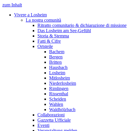
zum Inhalt
Vivere a Losheim
La nostra comunità
Ritratto comunitario & dichiarazione di missione
Das Losheim am See-Gefühl
Storia & Stemma
Fatti & Cifre
Ortsteile
Bachem
Bergen
Britten
Hausbach
Losheim
Mitlosheim
Niederlosheim
Rimlingen
Rissenthal
Scheiden
Wahlen
Waldhölzbach
Collaborazioni
Gazzetta Ufficiale
Eventi
Veranstaltung melden