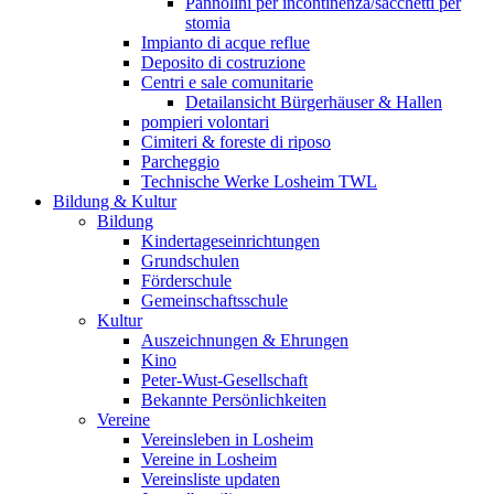
Pannolini per incontinenza/sacchetti per
stomia
Impianto di acque reflue
Deposito di costruzione
Centri e sale comunitarie
Detailansicht Bürgerhäuser & Hallen
pompieri volontari
Cimiteri & foreste di riposo
Parcheggio
Technische Werke Losheim TWL
Bildung & Kultur
Bildung
Kindertageseinrichtungen
Grundschulen
Förderschule
Gemeinschaftsschule
Kultur
Auszeichnungen & Ehrungen
Kino
Peter-Wust-Gesellschaft
Bekannte Persönlichkeiten
Vereine
Vereinsleben in Losheim
Vereine in Losheim
Vereinsliste updaten