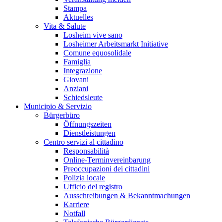
Stampa
Aktuelles
Vita & Salute
Losheim vive sano
Losheimer Arbeitsmarkt Initiative
Comune equosolidale
Famiglia
Integrazione
Giovani
Anziani
Schiedsleute
Municipio & Servizio
Bürgerbüro
Öffnungszeiten
Dienstleistungen
Centro servizi al cittadino
Responsabilità
Online-Terminvereinbarung
Preoccupazioni dei cittadini
Polizia locale
Ufficio del registro
Ausschreibungen & Bekanntmachungen
Karriere
Notfall