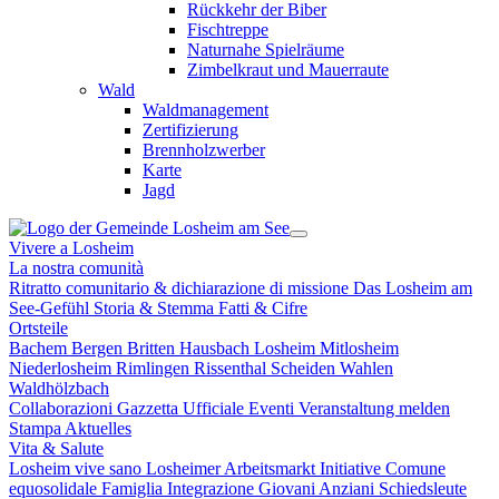
Rückkehr der Biber
Fischtreppe
Naturnahe Spielräume
Zimbelkraut und Mauerraute
Wald
Waldmanagement
Zertifizierung
Brennholzwerber
Karte
Jagd
Vivere a Losheim
La nostra comunità
Ritratto comunitario & dichiarazione di missione
Das Losheim am
See-Gefühl
Storia & Stemma
Fatti & Cifre
Ortsteile
Bachem
Bergen
Britten
Hausbach
Losheim
Mitlosheim
Niederlosheim
Rimlingen
Rissenthal
Scheiden
Wahlen
Waldhölzbach
Collaborazioni
Gazzetta Ufficiale
Eventi
Veranstaltung melden
Stampa
Aktuelles
Vita & Salute
Losheim vive sano
Losheimer Arbeitsmarkt Initiative
Comune
equosolidale
Famiglia
Integrazione
Giovani
Anziani
Schiedsleute