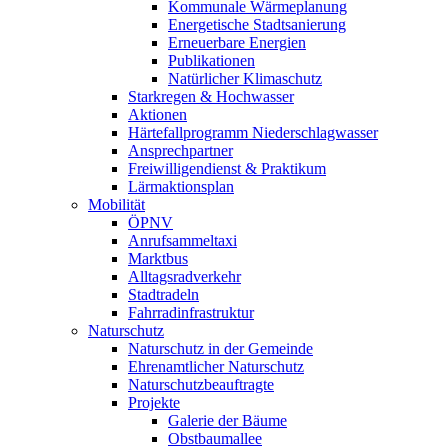
Kommunale Wärmeplanung
Energetische Stadtsanierung
Erneuerbare Energien
Publikationen
Natürlicher Klimaschutz
Starkregen & Hochwasser
Aktionen
Härtefallprogramm Niederschlagwasser
Ansprechpartner
Freiwilligendienst & Praktikum
Lärmaktionsplan
Mobilität
ÖPNV
Anrufsammeltaxi
Marktbus
Alltagsradverkehr
Stadtradeln
Fahrradinfrastruktur
Naturschutz
Naturschutz in der Gemeinde
Ehrenamtlicher Naturschutz
Naturschutzbeauftragte
Projekte
Galerie der Bäume
Obstbaumallee