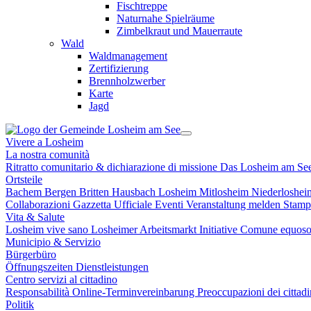
Fischtreppe
Naturnahe Spielräume
Zimbelkraut und Mauerraute
Wald
Waldmanagement
Zertifizierung
Brennholzwerber
Karte
Jagd
Vivere a Losheim
La nostra comunità
Ritratto comunitario & dichiarazione di missione
Das Losheim am Se
Ortsteile
Bachem
Bergen
Britten
Hausbach
Losheim
Mitlosheim
Niederloshe
Collaborazioni
Gazzetta Ufficiale
Eventi
Veranstaltung melden
Stam
Vita & Salute
Losheim vive sano
Losheimer Arbeitsmarkt Initiative
Comune equoso
Municipio & Servizio
Bürgerbüro
Öffnungszeiten
Dienstleistungen
Centro servizi al cittadino
Responsabilità
Online-Terminvereinbarung
Preoccupazioni dei cittad
Politik