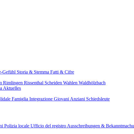
e-Gefühl
Storia & Stemma
Fatti & Cifre
im
Rimlingen
Rissenthal
Scheiden
Wahlen
Waldhölzbach
pa
Aktuelles
lidale
Famiglia
Integrazione
Giovani
Anziani
Schiedsleute
ini
Polizia locale
Ufficio del registro
Ausschreibungen & Bekanntmach