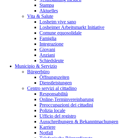
Stampa
Aktuelles
Vita & Salute
Losheim vive sano
Losheimer Arbeitsmarkt Initiative
Comune equosolidale
Famiglia
Integrazione
Giovani
Anziani
Schiedsleute
Municipio & Servizio
Bürgerbüro
Öffnungszeiten
Dienstleistungen
Centro servizi al cittadino
Responsabilità
Online-Terminvereinbarung
Preoccupazioni dei cittadini
Polizia locale
Ufficio del registro
Ausschreibungen & Bekanntmachungen
Karriere
Notfall