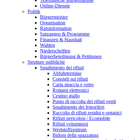
Telefonische Bürgerdienste
Online-Dienste
Politik
Bürgermeister
Organisation
Ratsinformation
Satzungen & Programme
Finanzen & Haushalt
Wahlen
Niederschriften
Bürgerbeteiligung & Petitionen
Strutture pubbliche
Smaltimento dei rifiuti
Abfuhrtermine
Consigli sui rifiuti
Carta straccia e vetro
Rottami elettronici
Cestino giallo
Punto di raccolta dei rifiuti verdi
Smaltimento dei frigoriferi
Raccolta di rifiuti residui e organici
Rifiuti pericolosi / Ecomobile
Rifiuti voluminosi
Wertstoffzentrum
Bidoni della spazzatura