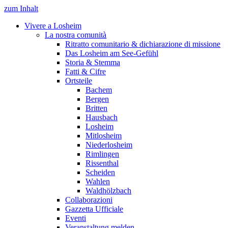
zum Inhalt
Vivere a Losheim
La nostra comunità
Ritratto comunitario & dichiarazione di missione
Das Losheim am See-Gefühl
Storia & Stemma
Fatti & Cifre
Ortsteile
Bachem
Bergen
Britten
Hausbach
Losheim
Mitlosheim
Niederlosheim
Rimlingen
Rissenthal
Scheiden
Wahlen
Waldhölzbach
Collaborazioni
Gazzetta Ufficiale
Eventi
Veranstaltung melden