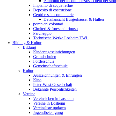
Pannolini per incontinenza/sacchetti per sto
Impianto di acque reflue
Deposito di costruzione
Centri e sale comunitarie
Detailansicht Bürgerhäuser & Hallen
pompieri volontari
Cimiteri & foreste di riposo
Parcheggio
Technische Werke Losheim TWL
Bildung & Kultur
Bildung
Kindertageseinrichtungen
Grundschulen
Förderschule
Gemeinschaftsschule
Kultur
Auszeichnungen & Ehrungen
Kino
Peter-Wust-Gesellschaft
Bekannte Persönlichkeiten
Vereine
Vereinsleben in Losheim
Vereine in Losheim
Vereinsliste updaten
Jugendbeteiligung