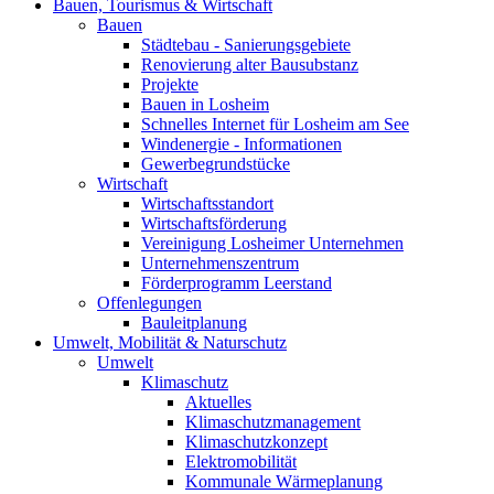
Bauen, Tourismus & Wirtschaft
Bauen
Städtebau - Sanierungsgebiete
Renovierung alter Bausubstanz
Projekte
Bauen in Losheim
Schnelles Internet für Losheim am See
Windenergie - Informationen
Gewerbegrundstücke
Wirtschaft
Wirtschaftsstandort
Wirtschaftsförderung
Vereinigung Losheimer Unternehmen
Unternehmenszentrum
Förderprogramm Leerstand
Offenlegungen
Bauleitplanung
Umwelt, Mobilität & Naturschutz
Umwelt
Klimaschutz
Aktuelles
Klimaschutzmanagement
Klimaschutzkonzept
Elektromobilität
Kommunale Wärmeplanung