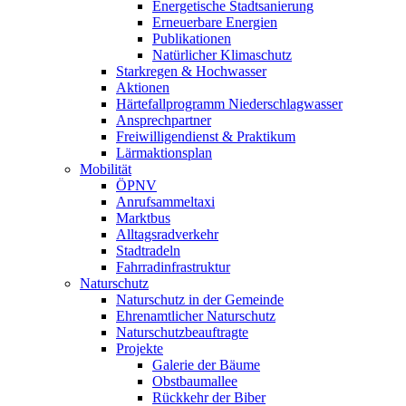
Energetische Stadtsanierung
Erneuerbare Energien
Publikationen
Natürlicher Klimaschutz
Starkregen & Hochwasser
Aktionen
Härtefallprogramm Niederschlagwasser
Ansprechpartner
Freiwilligendienst & Praktikum
Lärmaktionsplan
Mobilität
ÖPNV
Anrufsammeltaxi
Marktbus
Alltagsradverkehr
Stadtradeln
Fahrradinfrastruktur
Naturschutz
Naturschutz in der Gemeinde
Ehrenamtlicher Naturschutz
Naturschutzbeauftragte
Projekte
Galerie der Bäume
Obstbaumallee
Rückkehr der Biber