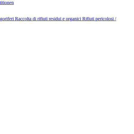
titionen
goriferi
Raccolta di rifiuti residui e organici
Rifiuti pericolosi /