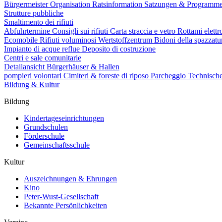
Bürgermeister
Organisation
Ratsinformation
Satzungen & Programm
Strutture pubbliche
Smaltimento dei rifiuti
Abfuhrtermine
Consigli sui rifiuti
Carta straccia e vetro
Rottami elettr
Ecomobile
Rifiuti voluminosi
Wertstoffzentrum
Bidoni della spazzat
Impianto di acque reflue
Deposito di costruzione
Centri e sale comunitarie
Detailansicht Bürgerhäuser & Hallen
pompieri volontari
Cimiteri & foreste di riposo
Parcheggio
Technisch
Bildung & Kultur
Bildung
Kindertageseinrichtungen
Grundschulen
Förderschule
Gemeinschaftsschule
Kultur
Auszeichnungen & Ehrungen
Kino
Peter-Wust-Gesellschaft
Bekannte Persönlichkeiten