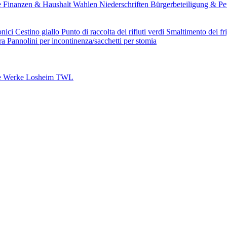
e
Finanzen & Haushalt
Wahlen
Niederschriften
Bürgerbeteiligung & Pe
onici
Cestino giallo
Punto di raccolta dei rifiuti verdi
Smaltimento dei fri
ura
Pannolini per incontinenza/sacchetti per stomia
e Werke Losheim TWL