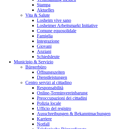
Stampa
Aktuelles
Vita & Salute
Losheim vive sano
Losheimer Arbeitsmarkt Initiative
Comune equosolidale
Famiglia
Integrazione
Giovani
Anziani
Schiedsleute
Municipio & Servizio
Bürgerbüro
Öffnungszeiten
Dienstleistungen
Centro servizi al cittadino
Responsabilità
Online-Terminvereinbarung
Preoccupazioni dei cittadini
Polizia locale
Ufficio del registro
Ausschreibungen & Bekanntmachungen
Karriere
Notfall