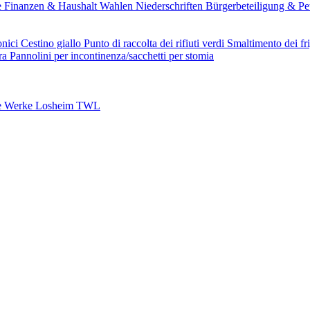
e
Finanzen & Haushalt
Wahlen
Niederschriften
Bürgerbeteiligung & Pe
onici
Cestino giallo
Punto di raccolta dei rifiuti verdi
Smaltimento dei fri
ura
Pannolini per incontinenza/sacchetti per stomia
e Werke Losheim TWL