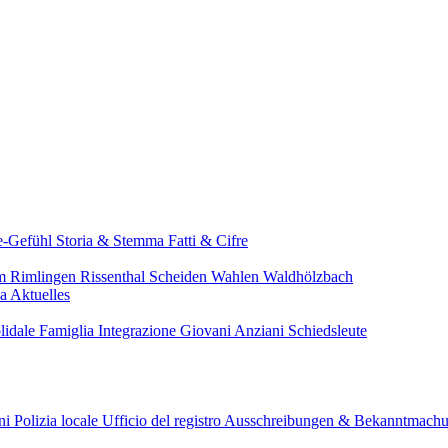
e-Gefühl
Storia & Stemma
Fatti & Cifre
im
Rimlingen
Rissenthal
Scheiden
Wahlen
Waldhölzbach
pa
Aktuelles
lidale
Famiglia
Integrazione
Giovani
Anziani
Schiedsleute
ini
Polizia locale
Ufficio del registro
Ausschreibungen & Bekanntmach