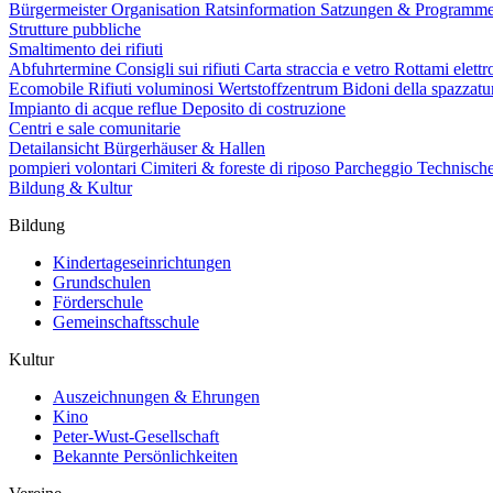
Bürgermeister
Organisation
Ratsinformation
Satzungen & Programm
Strutture pubbliche
Smaltimento dei rifiuti
Abfuhrtermine
Consigli sui rifiuti
Carta straccia e vetro
Rottami elettr
Ecomobile
Rifiuti voluminosi
Wertstoffzentrum
Bidoni della spazzat
Impianto di acque reflue
Deposito di costruzione
Centri e sale comunitarie
Detailansicht Bürgerhäuser & Hallen
pompieri volontari
Cimiteri & foreste di riposo
Parcheggio
Technisch
Bildung & Kultur
Bildung
Kindertageseinrichtungen
Grundschulen
Förderschule
Gemeinschaftsschule
Kultur
Auszeichnungen & Ehrungen
Kino
Peter-Wust-Gesellschaft
Bekannte Persönlichkeiten