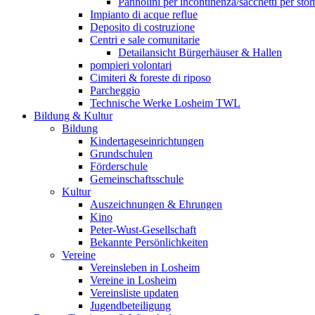
Pannolini per incontinenza/sacchetti per sto
Impianto di acque reflue
Deposito di costruzione
Centri e sale comunitarie
Detailansicht Bürgerhäuser & Hallen
pompieri volontari
Cimiteri & foreste di riposo
Parcheggio
Technische Werke Losheim TWL
Bildung & Kultur
Bildung
Kindertageseinrichtungen
Grundschulen
Förderschule
Gemeinschaftsschule
Kultur
Auszeichnungen & Ehrungen
Kino
Peter-Wust-Gesellschaft
Bekannte Persönlichkeiten
Vereine
Vereinsleben in Losheim
Vereine in Losheim
Vereinsliste updaten
Jugendbeteiligung