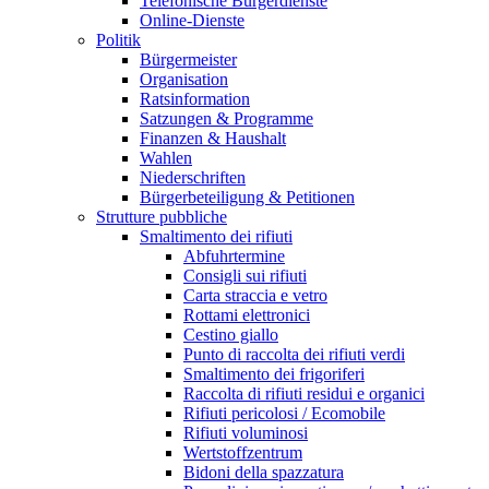
Telefonische Bürgerdienste
Online-Dienste
Politik
Bürgermeister
Organisation
Ratsinformation
Satzungen & Programme
Finanzen & Haushalt
Wahlen
Niederschriften
Bürgerbeteiligung & Petitionen
Strutture pubbliche
Smaltimento dei rifiuti
Abfuhrtermine
Consigli sui rifiuti
Carta straccia e vetro
Rottami elettronici
Cestino giallo
Punto di raccolta dei rifiuti verdi
Smaltimento dei frigoriferi
Raccolta di rifiuti residui e organici
Rifiuti pericolosi / Ecomobile
Rifiuti voluminosi
Wertstoffzentrum
Bidoni della spazzatura