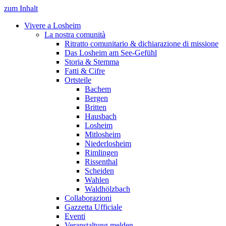
zum Inhalt
Vivere a Losheim
La nostra comunità
Ritratto comunitario & dichiarazione di missione
Das Losheim am See-Gefühl
Storia & Stemma
Fatti & Cifre
Ortsteile
Bachem
Bergen
Britten
Hausbach
Losheim
Mitlosheim
Niederlosheim
Rimlingen
Rissenthal
Scheiden
Wahlen
Waldhölzbach
Collaborazioni
Gazzetta Ufficiale
Eventi
Veranstaltung melden