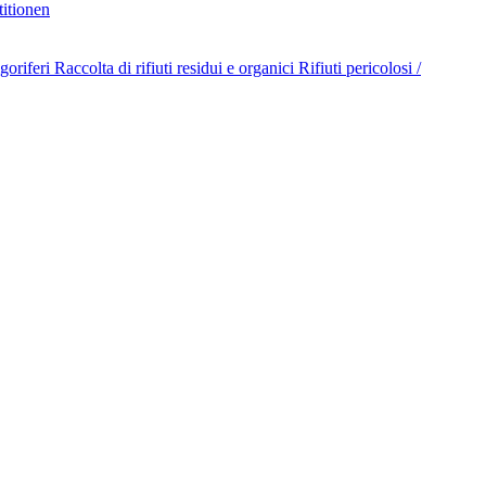
titionen
goriferi
Raccolta di rifiuti residui e organici
Rifiuti pericolosi /