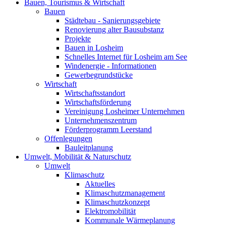
Bauen, Tourismus & Wirtschaft
Bauen
Städtebau - Sanierungsgebiete
Renovierung alter Bausubstanz
Projekte
Bauen in Losheim
Schnelles Internet für Losheim am See
Windenergie - Informationen
Gewerbegrundstücke
Wirtschaft
Wirtschaftsstandort
Wirtschaftsförderung
Vereinigung Losheimer Unternehmen
Unternehmenszentrum
Förderprogramm Leerstand
Offenlegungen
Bauleitplanung
Umwelt, Mobilität & Naturschutz
Umwelt
Klimaschutz
Aktuelles
Klimaschutzmanagement
Klimaschutzkonzept
Elektromobilität
Kommunale Wärmeplanung