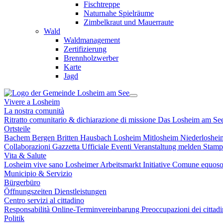
Fischtreppe
Naturnahe Spielräume
Zimbelkraut und Mauerraute
Wald
Waldmanagement
Zertifizierung
Brennholzwerber
Karte
Jagd
Vivere a Losheim
La nostra comunità
Ritratto comunitario & dichiarazione di missione
Das Losheim am Se
Ortsteile
Bachem
Bergen
Britten
Hausbach
Losheim
Mitlosheim
Niederloshe
Collaborazioni
Gazzetta Ufficiale
Eventi
Veranstaltung melden
Stam
Vita & Salute
Losheim vive sano
Losheimer Arbeitsmarkt Initiative
Comune equoso
Municipio & Servizio
Bürgerbüro
Öffnungszeiten
Dienstleistungen
Centro servizi al cittadino
Responsabilità
Online-Terminvereinbarung
Preoccupazioni dei cittad
Politik