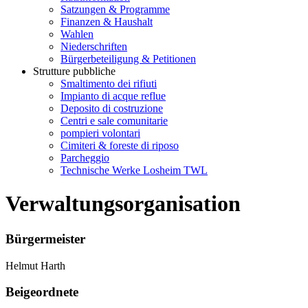
Satzungen & Programme
Finanzen & Haushalt
Wahlen
Niederschriften
Bürgerbeteiligung & Petitionen
Strutture pubbliche
Smaltimento dei rifiuti
Impianto di acque reflue
Deposito di costruzione
Centri e sale comunitarie
pompieri volontari
Cimiteri & foreste di riposo
Parcheggio
Technische Werke Losheim TWL
Verwaltungsorganisation
Bürgermeister
Helmut Harth
Beigeordnete