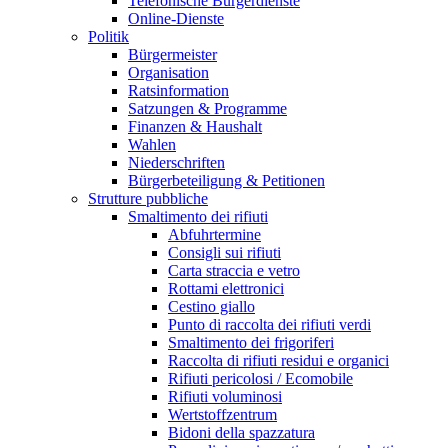
Telefonische Bürgerdienste
Online-Dienste
Politik
Bürgermeister
Organisation
Ratsinformation
Satzungen & Programme
Finanzen & Haushalt
Wahlen
Niederschriften
Bürgerbeteiligung & Petitionen
Strutture pubbliche
Smaltimento dei rifiuti
Abfuhrtermine
Consigli sui rifiuti
Carta straccia e vetro
Rottami elettronici
Cestino giallo
Punto di raccolta dei rifiuti verdi
Smaltimento dei frigoriferi
Raccolta di rifiuti residui e organici
Rifiuti pericolosi / Ecomobile
Rifiuti voluminosi
Wertstoffzentrum
Bidoni della spazzatura