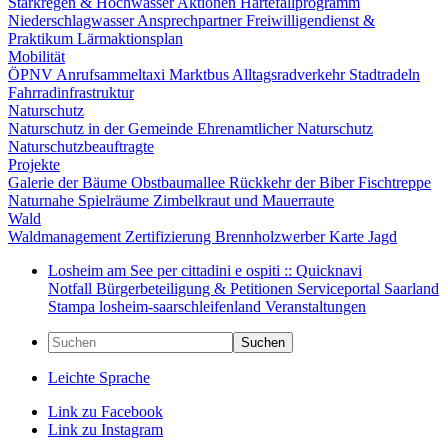
Starkregen & Hochwasser
Aktionen
Härtefallprogramm
Niederschlagwasser
Ansprechpartner
Freiwilligendienst &
Praktikum
Lärmaktionsplan
Mobilität
ÖPNV
Anrufsammeltaxi
Marktbus
Alltagsradverkehr
Stadtradeln
Fahrradinfrastruktur
Naturschutz
Naturschutz in der Gemeinde
Ehrenamtlicher Naturschutz
Naturschutzbeauftragte
Projekte
Galerie der Bäume
Obstbaumallee
Rückkehr der Biber
Fischtreppe
Naturnahe Spielräume
Zimbelkraut und Mauerraute
Wald
Waldmanagement
Zertifizierung
Brennholzwerber
Karte
Jagd
Losheim am See per cittadini e ospiti :: Quicknavi
Notfall
Bürgerbeteiligung & Petitionen
Serviceportal Saarland
Stampa
losheim-saarschleifenland
Veranstaltungen
Suchen
Leichte Sprache
Link zu Facebook
Link zu Instagram