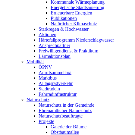
Kommunale Wärmeplanung
Energetische Stadtsanierung
Erneuerbare Energien
Publikationen
Natürlicher Klimaschutz
Starkregen & Hochwasser
Aktionen
Härtefallprogramm Niederschlagwasser
Ansprechpartner
Freiwilligendienst & Praktikum
Lärmaktionsplan
Mobilität
ÖPNV
Anrufsammeltaxi
Marktbus
Alltagsradverkehr
Stadtradeln
Fahrradinfrastruktur
Naturschutz
Naturschutz in der Gemeinde
Ehrenamtlicher Naturschutz
Naturschutzbeauftragte
Projekte
Galerie der Bäume
Obstbaumallee