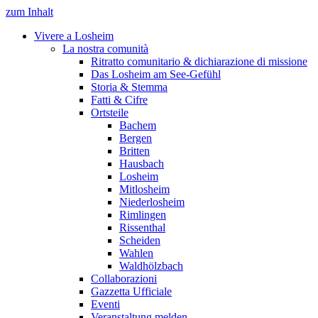
zum Inhalt
Vivere a Losheim
La nostra comunità
Ritratto comunitario & dichiarazione di missione
Das Losheim am See-Gefühl
Storia & Stemma
Fatti & Cifre
Ortsteile
Bachem
Bergen
Britten
Hausbach
Losheim
Mitlosheim
Niederlosheim
Rimlingen
Rissenthal
Scheiden
Wahlen
Waldhölzbach
Collaborazioni
Gazzetta Ufficiale
Eventi
Veranstaltung melden