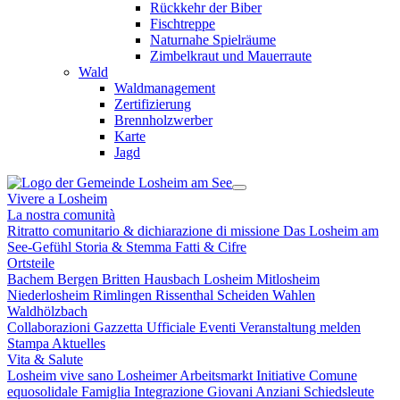
Rückkehr der Biber
Fischtreppe
Naturnahe Spielräume
Zimbelkraut und Mauerraute
Wald
Waldmanagement
Zertifizierung
Brennholzwerber
Karte
Jagd
Vivere a Losheim
La nostra comunità
Ritratto comunitario & dichiarazione di missione
Das Losheim am
See-Gefühl
Storia & Stemma
Fatti & Cifre
Ortsteile
Bachem
Bergen
Britten
Hausbach
Losheim
Mitlosheim
Niederlosheim
Rimlingen
Rissenthal
Scheiden
Wahlen
Waldhölzbach
Collaborazioni
Gazzetta Ufficiale
Eventi
Veranstaltung melden
Stampa
Aktuelles
Vita & Salute
Losheim vive sano
Losheimer Arbeitsmarkt Initiative
Comune
equosolidale
Famiglia
Integrazione
Giovani
Anziani
Schiedsleute