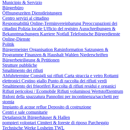
Municipio & Servizio
Bürgerbüro
Öffnungszeiten
Dienstleistungen
Centro servizi al cittadino
Responsabilità
Online-Terminvereinbarung
Preoccupazioni dei
cittadini
Polizia locale
Ufficio del registro
Ausschreibungen &
Bekanntmachungen
Karriere
Notfall
Telefonische Bürgerdienste
Online-Dienste
Politik
Bürgermeister
Organisation
Ratsinformation
Satzungen &
Programme
Finanzen & Haushalt
Wahlen
Niederschriften
Bürgerbeteiligung & Petitionen
Strutture pubbliche
Smaltimento dei rifiuti
Abfuhrtermine
Consigli sui rifiuti
Carta straccia e vetro
Rottami
elettronici
Cestino giallo
Punto di raccolta dei rifiuti verdi
Smaltimento dei frigoriferi
Raccolta di rifiuti residui e organici
Rifiuti pericolosi / Ecomobile
Rifiuti voluminosi
Wertstoffzentrum
Bidoni della spazzatura
Pannolini per incontinenza/sacchetti per
stomia
Impianto di acque reflue
Deposito di costruzione
Centri e sale comunitarie
Detailansicht Bürgerhäuser & Hallen
pompieri volontari
Cimiteri & foreste di riposo
Parcheggio
Technische Werke Losheim TWL