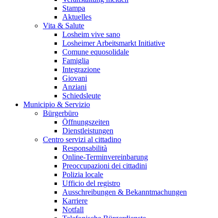
Stampa
Aktuelles
Vita & Salute
Losheim vive sano
Losheimer Arbeitsmarkt Initiative
Comune equosolidale
Famiglia
Integrazione
Giovani
Anziani
Schiedsleute
Municipio & Servizio
Bürgerbüro
Öffnungszeiten
Dienstleistungen
Centro servizi al cittadino
Responsabilità
Online-Terminvereinbarung
Preoccupazioni dei cittadini
Polizia locale
Ufficio del registro
Ausschreibungen & Bekanntmachungen
Karriere
Notfall