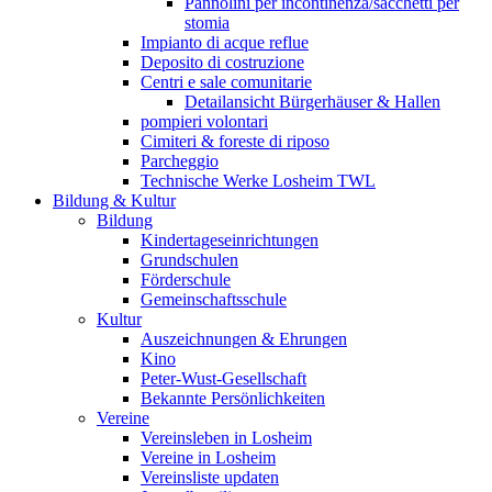
Pannolini per incontinenza/sacchetti per
stomia
Impianto di acque reflue
Deposito di costruzione
Centri e sale comunitarie
Detailansicht Bürgerhäuser & Hallen
pompieri volontari
Cimiteri & foreste di riposo
Parcheggio
Technische Werke Losheim TWL
Bildung & Kultur
Bildung
Kindertageseinrichtungen
Grundschulen
Förderschule
Gemeinschaftsschule
Kultur
Auszeichnungen & Ehrungen
Kino
Peter-Wust-Gesellschaft
Bekannte Persönlichkeiten
Vereine
Vereinsleben in Losheim
Vereine in Losheim
Vereinsliste updaten