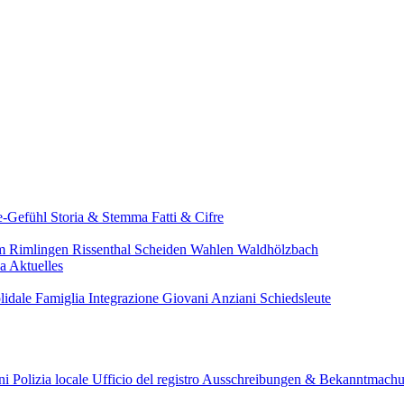
e-Gefühl
Storia & Stemma
Fatti & Cifre
im
Rimlingen
Rissenthal
Scheiden
Wahlen
Waldhölzbach
pa
Aktuelles
lidale
Famiglia
Integrazione
Giovani
Anziani
Schiedsleute
ini
Polizia locale
Ufficio del registro
Ausschreibungen & Bekanntmach