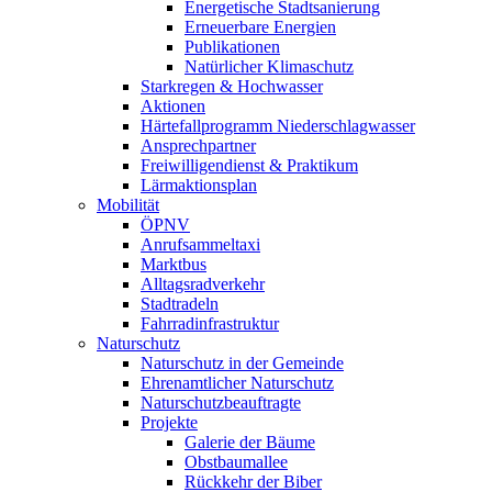
Energetische Stadtsanierung
Erneuerbare Energien
Publikationen
Natürlicher Klimaschutz
Starkregen & Hochwasser
Aktionen
Härtefallprogramm Niederschlagwasser
Ansprechpartner
Freiwilligendienst & Praktikum
Lärmaktionsplan
Mobilität
ÖPNV
Anrufsammeltaxi
Marktbus
Alltagsradverkehr
Stadtradeln
Fahrradinfrastruktur
Naturschutz
Naturschutz in der Gemeinde
Ehrenamtlicher Naturschutz
Naturschutzbeauftragte
Projekte
Galerie der Bäume
Obstbaumallee
Rückkehr der Biber