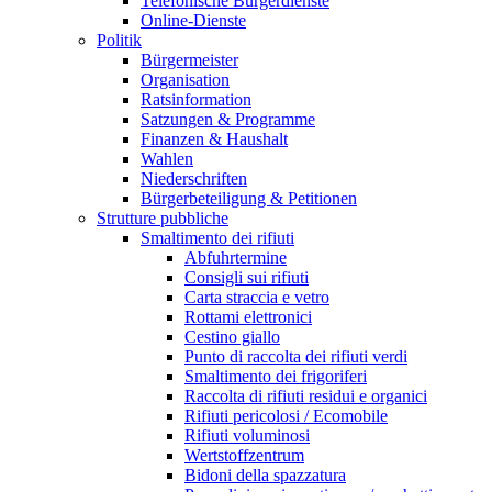
Telefonische Bürgerdienste
Online-Dienste
Politik
Bürgermeister
Organisation
Ratsinformation
Satzungen & Programme
Finanzen & Haushalt
Wahlen
Niederschriften
Bürgerbeteiligung & Petitionen
Strutture pubbliche
Smaltimento dei rifiuti
Abfuhrtermine
Consigli sui rifiuti
Carta straccia e vetro
Rottami elettronici
Cestino giallo
Punto di raccolta dei rifiuti verdi
Smaltimento dei frigoriferi
Raccolta di rifiuti residui e organici
Rifiuti pericolosi / Ecomobile
Rifiuti voluminosi
Wertstoffzentrum
Bidoni della spazzatura