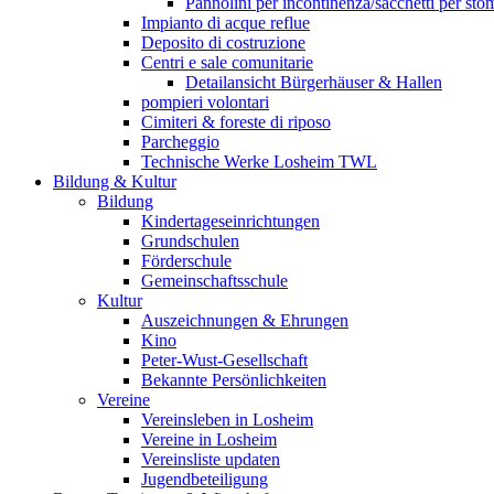
Pannolini per incontinenza/sacchetti per sto
Impianto di acque reflue
Deposito di costruzione
Centri e sale comunitarie
Detailansicht Bürgerhäuser & Hallen
pompieri volontari
Cimiteri & foreste di riposo
Parcheggio
Technische Werke Losheim TWL
Bildung & Kultur
Bildung
Kindertageseinrichtungen
Grundschulen
Förderschule
Gemeinschaftsschule
Kultur
Auszeichnungen & Ehrungen
Kino
Peter-Wust-Gesellschaft
Bekannte Persönlichkeiten
Vereine
Vereinsleben in Losheim
Vereine in Losheim
Vereinsliste updaten
Jugendbeteiligung