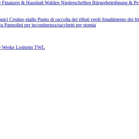
e
Finanzen & Haushalt
Wahlen
Niederschriften
Bürgerbeteiligung & Pe
onici
Cestino giallo
Punto di raccolta dei rifiuti verdi
Smaltimento dei fri
ura
Pannolini per incontinenza/sacchetti per stomia
e Werke Losheim TWL