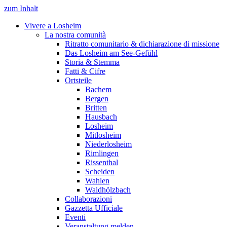
zum Inhalt
Vivere a Losheim
La nostra comunità
Ritratto comunitario & dichiarazione di missione
Das Losheim am See-Gefühl
Storia & Stemma
Fatti & Cifre
Ortsteile
Bachem
Bergen
Britten
Hausbach
Losheim
Mitlosheim
Niederlosheim
Rimlingen
Rissenthal
Scheiden
Wahlen
Waldhölzbach
Collaborazioni
Gazzetta Ufficiale
Eventi
Veranstaltung melden