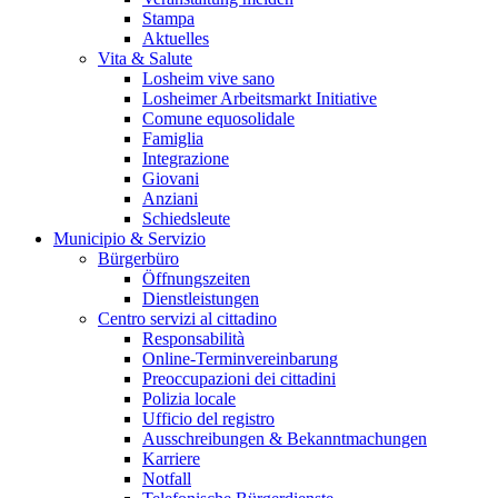
Stampa
Aktuelles
Vita & Salute
Losheim vive sano
Losheimer Arbeitsmarkt Initiative
Comune equosolidale
Famiglia
Integrazione
Giovani
Anziani
Schiedsleute
Municipio & Servizio
Bürgerbüro
Öffnungszeiten
Dienstleistungen
Centro servizi al cittadino
Responsabilità
Online-Terminvereinbarung
Preoccupazioni dei cittadini
Polizia locale
Ufficio del registro
Ausschreibungen & Bekanntmachungen
Karriere
Notfall