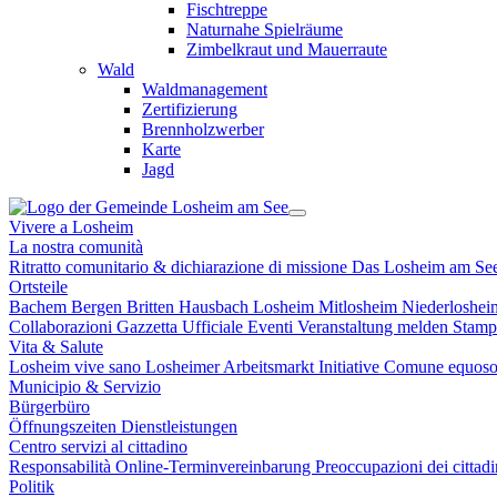
Fischtreppe
Naturnahe Spielräume
Zimbelkraut und Mauerraute
Wald
Waldmanagement
Zertifizierung
Brennholzwerber
Karte
Jagd
Vivere a Losheim
La nostra comunità
Ritratto comunitario & dichiarazione di missione
Das Losheim am Se
Ortsteile
Bachem
Bergen
Britten
Hausbach
Losheim
Mitlosheim
Niederloshe
Collaborazioni
Gazzetta Ufficiale
Eventi
Veranstaltung melden
Stam
Vita & Salute
Losheim vive sano
Losheimer Arbeitsmarkt Initiative
Comune equoso
Municipio & Servizio
Bürgerbüro
Öffnungszeiten
Dienstleistungen
Centro servizi al cittadino
Responsabilità
Online-Terminvereinbarung
Preoccupazioni dei cittad
Politik