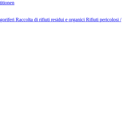
titionen
goriferi
Raccolta di rifiuti residui e organici
Rifiuti pericolosi /