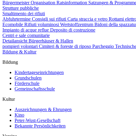
Bürgermeister
Organisation
Ratsinformation
Satzungen & Programm
Strutture pubbliche
Smaltimento dei rifiuti
Abfuhrtermine
Consigli sui rifiuti
Carta straccia e vetro
Rottami elettr
Ecomobile
Rifiuti voluminosi
Wertstoffzentrum
Bidoni della spazzat
Impianto di acque reflue
Deposito di costruzione
Centri e sale comunitarie
Detailansicht Bürgerhäuser & Hallen
pompieri volontari
Cimiteri & foreste di riposo
Parcheggio
Technisch
Bildung & Kultur
Bildung
Kindertageseinrichtungen
Grundschulen
Förderschule
Gemeinschaftsschule
Kultur
Auszeichnungen & Ehrungen
Kino
Peter-Wust-Gesellschaft
Bekannte Persönlichkeiten