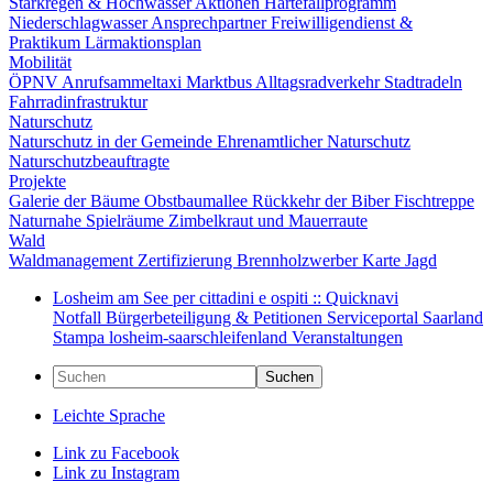
Starkregen & Hochwasser
Aktionen
Härtefallprogramm
Niederschlagwasser
Ansprechpartner
Freiwilligendienst &
Praktikum
Lärmaktionsplan
Mobilität
ÖPNV
Anrufsammeltaxi
Marktbus
Alltagsradverkehr
Stadtradeln
Fahrradinfrastruktur
Naturschutz
Naturschutz in der Gemeinde
Ehrenamtlicher Naturschutz
Naturschutzbeauftragte
Projekte
Galerie der Bäume
Obstbaumallee
Rückkehr der Biber
Fischtreppe
Naturnahe Spielräume
Zimbelkraut und Mauerraute
Wald
Waldmanagement
Zertifizierung
Brennholzwerber
Karte
Jagd
Losheim am See per cittadini e ospiti :: Quicknavi
Notfall
Bürgerbeteiligung & Petitionen
Serviceportal Saarland
Stampa
losheim-saarschleifenland
Veranstaltungen
Suchen
Leichte Sprache
Link zu Facebook
Link zu Instagram