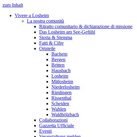
zum Inhalt
Vivere a Losheim
La nostra comunità
Ritratto comunitario & dichiarazione di missione
Das Losheim am See-Gefühl
Storia & Stemma
Fatti & Cifre
Ortsteile
Bachem
Bergen
Britten
Hausbach
Losheim
Mitlosheim
Niederlosheim
Rimlingen
Rissenthal
Scheiden
Wahlen
Waldhölzbach
Collaborazioni
Gazzetta Ufficiale
Eventi
Veranstaltung melden