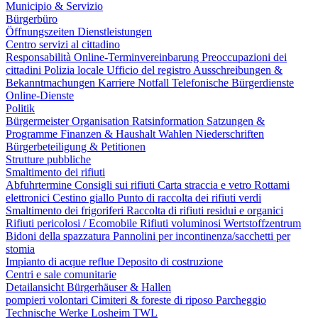
Municipio & Servizio
Bürgerbüro
Öffnungszeiten
Dienstleistungen
Centro servizi al cittadino
Responsabilità
Online-Terminvereinbarung
Preoccupazioni dei
cittadini
Polizia locale
Ufficio del registro
Ausschreibungen &
Bekanntmachungen
Karriere
Notfall
Telefonische Bürgerdienste
Online-Dienste
Politik
Bürgermeister
Organisation
Ratsinformation
Satzungen &
Programme
Finanzen & Haushalt
Wahlen
Niederschriften
Bürgerbeteiligung & Petitionen
Strutture pubbliche
Smaltimento dei rifiuti
Abfuhrtermine
Consigli sui rifiuti
Carta straccia e vetro
Rottami
elettronici
Cestino giallo
Punto di raccolta dei rifiuti verdi
Smaltimento dei frigoriferi
Raccolta di rifiuti residui e organici
Rifiuti pericolosi / Ecomobile
Rifiuti voluminosi
Wertstoffzentrum
Bidoni della spazzatura
Pannolini per incontinenza/sacchetti per
stomia
Impianto di acque reflue
Deposito di costruzione
Centri e sale comunitarie
Detailansicht Bürgerhäuser & Hallen
pompieri volontari
Cimiteri & foreste di riposo
Parcheggio
Technische Werke Losheim TWL