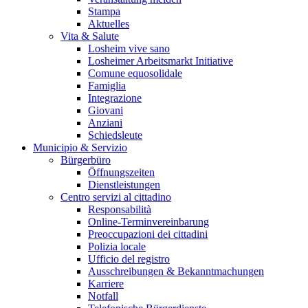
Stampa
Aktuelles
Vita & Salute
Losheim vive sano
Losheimer Arbeitsmarkt Initiative
Comune equosolidale
Famiglia
Integrazione
Giovani
Anziani
Schiedsleute
Municipio & Servizio
Bürgerbüro
Öffnungszeiten
Dienstleistungen
Centro servizi al cittadino
Responsabilità
Online-Terminvereinbarung
Preoccupazioni dei cittadini
Polizia locale
Ufficio del registro
Ausschreibungen & Bekanntmachungen
Karriere
Notfall