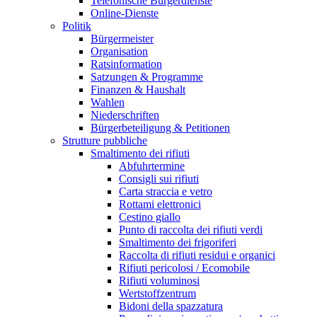
Telefonische Bürgerdienste
Online-Dienste
Politik
Bürgermeister
Organisation
Ratsinformation
Satzungen & Programme
Finanzen & Haushalt
Wahlen
Niederschriften
Bürgerbeteiligung & Petitionen
Strutture pubbliche
Smaltimento dei rifiuti
Abfuhrtermine
Consigli sui rifiuti
Carta straccia e vetro
Rottami elettronici
Cestino giallo
Punto di raccolta dei rifiuti verdi
Smaltimento dei frigoriferi
Raccolta di rifiuti residui e organici
Rifiuti pericolosi / Ecomobile
Rifiuti voluminosi
Wertstoffzentrum
Bidoni della spazzatura