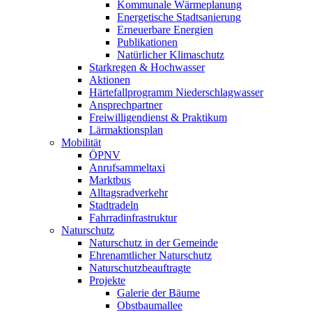
Kommunale Wärmeplanung
Energetische Stadtsanierung
Erneuerbare Energien
Publikationen
Natürlicher Klimaschutz
Starkregen & Hochwasser
Aktionen
Härtefallprogramm Niederschlagwasser
Ansprechpartner
Freiwilligendienst & Praktikum
Lärmaktionsplan
Mobilität
ÖPNV
Anrufsammeltaxi
Marktbus
Alltagsradverkehr
Stadtradeln
Fahrradinfrastruktur
Naturschutz
Naturschutz in der Gemeinde
Ehrenamtlicher Naturschutz
Naturschutzbeauftragte
Projekte
Galerie der Bäume
Obstbaumallee