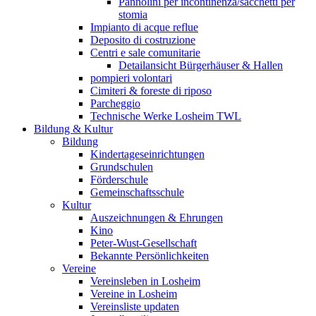
Pannolini per incontinenza/sacchetti per
stomia
Impianto di acque reflue
Deposito di costruzione
Centri e sale comunitarie
Detailansicht Bürgerhäuser & Hallen
pompieri volontari
Cimiteri & foreste di riposo
Parcheggio
Technische Werke Losheim TWL
Bildung & Kultur
Bildung
Kindertageseinrichtungen
Grundschulen
Förderschule
Gemeinschaftsschule
Kultur
Auszeichnungen & Ehrungen
Kino
Peter-Wust-Gesellschaft
Bekannte Persönlichkeiten
Vereine
Vereinsleben in Losheim
Vereine in Losheim
Vereinsliste updaten