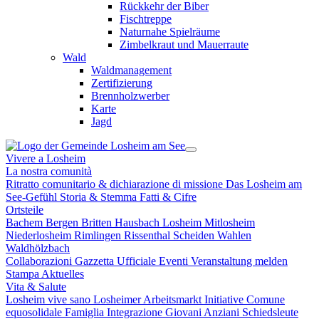
Rückkehr der Biber
Fischtreppe
Naturnahe Spielräume
Zimbelkraut und Mauerraute
Wald
Waldmanagement
Zertifizierung
Brennholzwerber
Karte
Jagd
Vivere a Losheim
La nostra comunità
Ritratto comunitario & dichiarazione di missione
Das Losheim am
See-Gefühl
Storia & Stemma
Fatti & Cifre
Ortsteile
Bachem
Bergen
Britten
Hausbach
Losheim
Mitlosheim
Niederlosheim
Rimlingen
Rissenthal
Scheiden
Wahlen
Waldhölzbach
Collaborazioni
Gazzetta Ufficiale
Eventi
Veranstaltung melden
Stampa
Aktuelles
Vita & Salute
Losheim vive sano
Losheimer Arbeitsmarkt Initiative
Comune
equosolidale
Famiglia
Integrazione
Giovani
Anziani
Schiedsleute