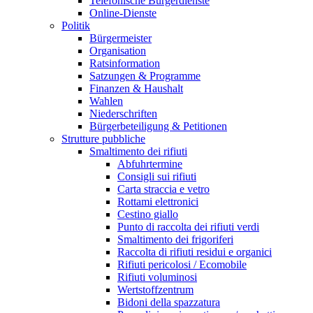
Telefonische Bürgerdienste
Online-Dienste
Politik
Bürgermeister
Organisation
Ratsinformation
Satzungen & Programme
Finanzen & Haushalt
Wahlen
Niederschriften
Bürgerbeteiligung & Petitionen
Strutture pubbliche
Smaltimento dei rifiuti
Abfuhrtermine
Consigli sui rifiuti
Carta straccia e vetro
Rottami elettronici
Cestino giallo
Punto di raccolta dei rifiuti verdi
Smaltimento dei frigoriferi
Raccolta di rifiuti residui e organici
Rifiuti pericolosi / Ecomobile
Rifiuti voluminosi
Wertstoffzentrum
Bidoni della spazzatura