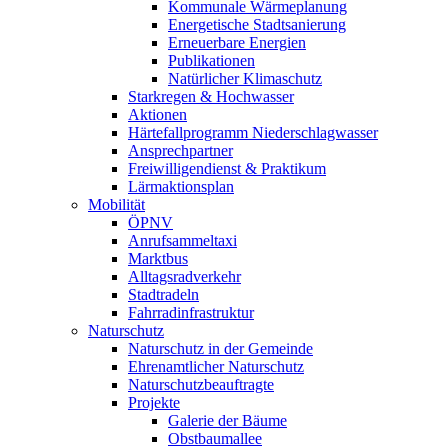
Kommunale Wärmeplanung
Energetische Stadtsanierung
Erneuerbare Energien
Publikationen
Natürlicher Klimaschutz
Starkregen & Hochwasser
Aktionen
Härtefallprogramm Niederschlagwasser
Ansprechpartner
Freiwilligendienst & Praktikum
Lärmaktionsplan
Mobilität
ÖPNV
Anrufsammeltaxi
Marktbus
Alltagsradverkehr
Stadtradeln
Fahrradinfrastruktur
Naturschutz
Naturschutz in der Gemeinde
Ehrenamtlicher Naturschutz
Naturschutzbeauftragte
Projekte
Galerie der Bäume
Obstbaumallee