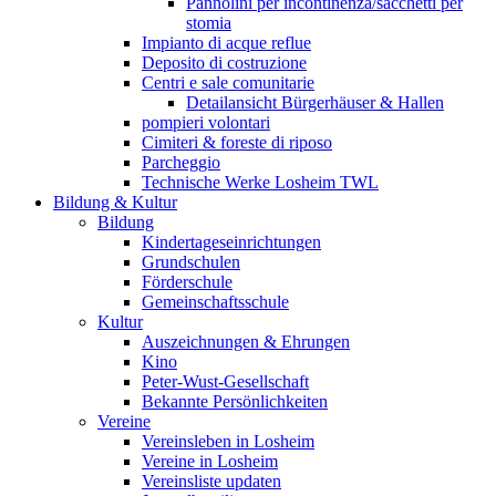
Pannolini per incontinenza/sacchetti per
stomia
Impianto di acque reflue
Deposito di costruzione
Centri e sale comunitarie
Detailansicht Bürgerhäuser & Hallen
pompieri volontari
Cimiteri & foreste di riposo
Parcheggio
Technische Werke Losheim TWL
Bildung & Kultur
Bildung
Kindertageseinrichtungen
Grundschulen
Förderschule
Gemeinschaftsschule
Kultur
Auszeichnungen & Ehrungen
Kino
Peter-Wust-Gesellschaft
Bekannte Persönlichkeiten
Vereine
Vereinsleben in Losheim
Vereine in Losheim
Vereinsliste updaten