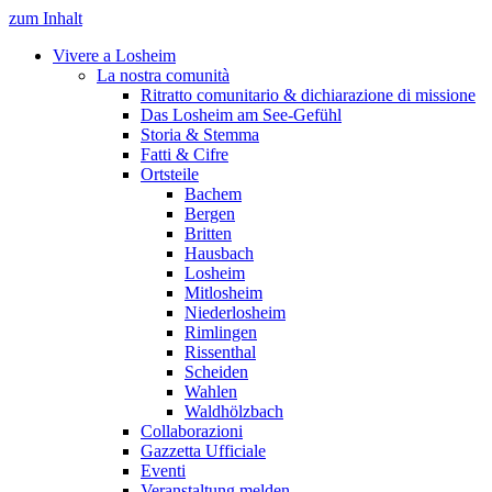
zum Inhalt
Vivere a Losheim
La nostra comunità
Ritratto comunitario & dichiarazione di missione
Das Losheim am See-Gefühl
Storia & Stemma
Fatti & Cifre
Ortsteile
Bachem
Bergen
Britten
Hausbach
Losheim
Mitlosheim
Niederlosheim
Rimlingen
Rissenthal
Scheiden
Wahlen
Waldhölzbach
Collaborazioni
Gazzetta Ufficiale
Eventi
Veranstaltung melden