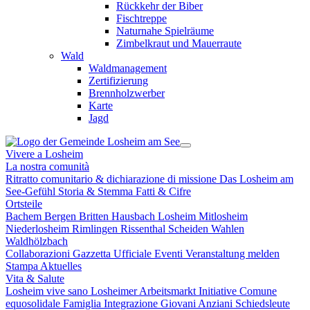
Rückkehr der Biber
Fischtreppe
Naturnahe Spielräume
Zimbelkraut und Mauerraute
Wald
Waldmanagement
Zertifizierung
Brennholzwerber
Karte
Jagd
Vivere a Losheim
La nostra comunità
Ritratto comunitario & dichiarazione di missione
Das Losheim am
See-Gefühl
Storia & Stemma
Fatti & Cifre
Ortsteile
Bachem
Bergen
Britten
Hausbach
Losheim
Mitlosheim
Niederlosheim
Rimlingen
Rissenthal
Scheiden
Wahlen
Waldhölzbach
Collaborazioni
Gazzetta Ufficiale
Eventi
Veranstaltung melden
Stampa
Aktuelles
Vita & Salute
Losheim vive sano
Losheimer Arbeitsmarkt Initiative
Comune
equosolidale
Famiglia
Integrazione
Giovani
Anziani
Schiedsleute