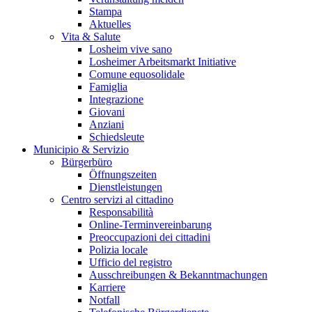
Stampa
Aktuelles
Vita & Salute
Losheim vive sano
Losheimer Arbeitsmarkt Initiative
Comune equosolidale
Famiglia
Integrazione
Giovani
Anziani
Schiedsleute
Municipio & Servizio
Bürgerbüro
Öffnungszeiten
Dienstleistungen
Centro servizi al cittadino
Responsabilità
Online-Terminvereinbarung
Preoccupazioni dei cittadini
Polizia locale
Ufficio del registro
Ausschreibungen & Bekanntmachungen
Karriere
Notfall