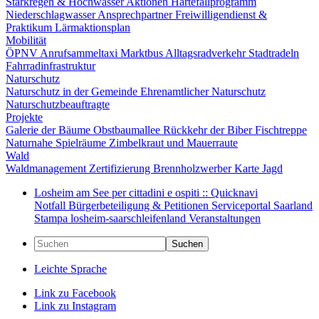
Starkregen & Hochwasser
Aktionen
Härtefallprogramm
Niederschlagwasser
Ansprechpartner
Freiwilligendienst &
Praktikum
Lärmaktionsplan
Mobilität
ÖPNV
Anrufsammeltaxi
Marktbus
Alltagsradverkehr
Stadtradeln
Fahrradinfrastruktur
Naturschutz
Naturschutz in der Gemeinde
Ehrenamtlicher Naturschutz
Naturschutzbeauftragte
Projekte
Galerie der Bäume
Obstbaumallee
Rückkehr der Biber
Fischtreppe
Naturnahe Spielräume
Zimbelkraut und Mauerraute
Wald
Waldmanagement
Zertifizierung
Brennholzwerber
Karte
Jagd
Losheim am See per cittadini e ospiti :: Quicknavi
Notfall
Bürgerbeteiligung & Petitionen
Serviceportal Saarland
Stampa
losheim-saarschleifenland
Veranstaltungen
Suchen
Leichte Sprache
Link zu Facebook
Link zu Instagram