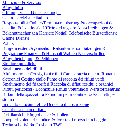
Municipio & Servizio
Bürgerbüro
Öffnungszeiten
Dienstleistungen
Centro servizi al cittadino
Responsabilità
Online-Terminvereinbarung
Preoccupazioni dei
cittadini
Polizia locale
Ufficio del registro
Ausschreibungen &
Bekanntmachungen
Karriere
Notfall
Telefonische Bürgerdienste
Online-Dienste
Politik
Bürgermeister
Organisation
Ratsinformation
Satzungen &
Programme
Finanzen & Haushalt
Wahlen
Niederschriften
Bürgerbeteiligung & Petitionen
Strutture pubbliche
Smaltimento dei rifiuti
Abfuhrtermine
Consigli sui rifiuti
Carta straccia e vetro
Rottami
elettronici
Cestino giallo
Punto di raccolta dei rifiuti verdi
Smaltimento dei frigoriferi
Raccolta di rifiuti residui e organici
Rifiuti pericolosi / Ecomobile
Rifiuti voluminosi
Wertstoffzentrum
Bidoni della spazzatura
Pannolini per incontinenza/sacchetti per
stomia
Impianto di acque reflue
Deposito di costruzione
Centri e sale comunitarie
Detailansicht Bürgerhäuser & Hallen
pompieri volontari
Cimiteri & foreste di riposo
Parcheggio
Technische Werke Losheim TWL