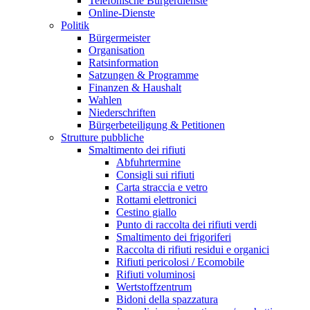
Telefonische Bürgerdienste
Online-Dienste
Politik
Bürgermeister
Organisation
Ratsinformation
Satzungen & Programme
Finanzen & Haushalt
Wahlen
Niederschriften
Bürgerbeteiligung & Petitionen
Strutture pubbliche
Smaltimento dei rifiuti
Abfuhrtermine
Consigli sui rifiuti
Carta straccia e vetro
Rottami elettronici
Cestino giallo
Punto di raccolta dei rifiuti verdi
Smaltimento dei frigoriferi
Raccolta di rifiuti residui e organici
Rifiuti pericolosi / Ecomobile
Rifiuti voluminosi
Wertstoffzentrum
Bidoni della spazzatura