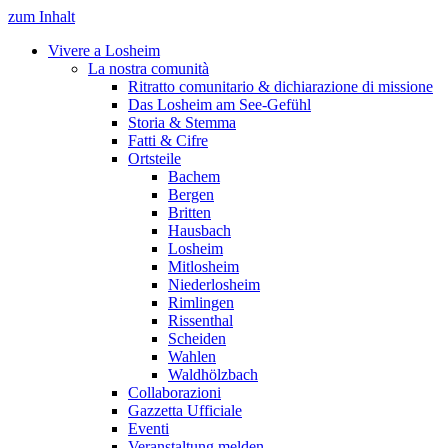
zum Inhalt
Vivere a Losheim
La nostra comunità
Ritratto comunitario & dichiarazione di missione
Das Losheim am See-Gefühl
Storia & Stemma
Fatti & Cifre
Ortsteile
Bachem
Bergen
Britten
Hausbach
Losheim
Mitlosheim
Niederlosheim
Rimlingen
Rissenthal
Scheiden
Wahlen
Waldhölzbach
Collaborazioni
Gazzetta Ufficiale
Eventi
Veranstaltung melden