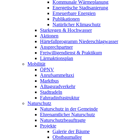
Kommunale Wärmeplanung
Energetische Stadtsanierung
Erneuerbare Energien
Publikationen
Natürlicher Klimaschutz
Starkregen & Hochwasser
Aktionen
Härtefallprogramm Niederschlagwasser
Ansprechpartner
Freiwilligendienst & Praktikum
Lärmaktionsplan
Mobilität
ÖPNV
Anrufsammeltaxi
Marktbus
Alltagsradverkehr
Stadtradeln
Fahrradinfrastruktur
Naturschutz
Naturschutz in der Gemeinde
Ehrenamtlicher Naturschutz
Naturschutzbeauftragte
Projekte
Galerie der Bäume
Obstbaumallee