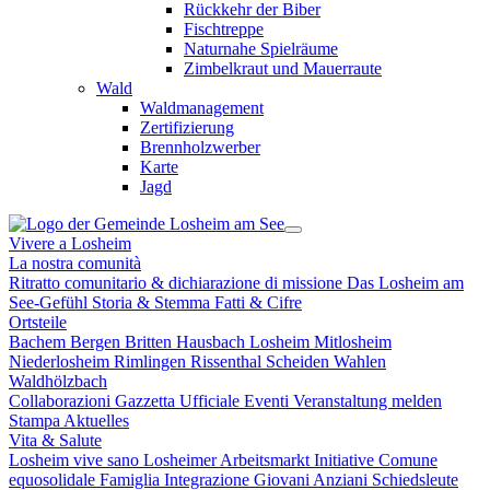
Rückkehr der Biber
Fischtreppe
Naturnahe Spielräume
Zimbelkraut und Mauerraute
Wald
Waldmanagement
Zertifizierung
Brennholzwerber
Karte
Jagd
Vivere a Losheim
La nostra comunità
Ritratto comunitario & dichiarazione di missione
Das Losheim am
See-Gefühl
Storia & Stemma
Fatti & Cifre
Ortsteile
Bachem
Bergen
Britten
Hausbach
Losheim
Mitlosheim
Niederlosheim
Rimlingen
Rissenthal
Scheiden
Wahlen
Waldhölzbach
Collaborazioni
Gazzetta Ufficiale
Eventi
Veranstaltung melden
Stampa
Aktuelles
Vita & Salute
Losheim vive sano
Losheimer Arbeitsmarkt Initiative
Comune
equosolidale
Famiglia
Integrazione
Giovani
Anziani
Schiedsleute