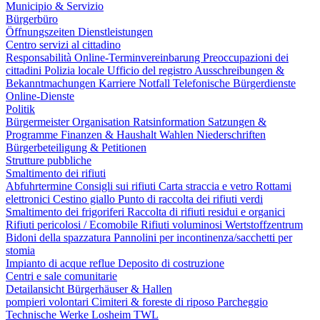
Municipio & Servizio
Bürgerbüro
Öffnungszeiten
Dienstleistungen
Centro servizi al cittadino
Responsabilità
Online-Terminvereinbarung
Preoccupazioni dei
cittadini
Polizia locale
Ufficio del registro
Ausschreibungen &
Bekanntmachungen
Karriere
Notfall
Telefonische Bürgerdienste
Online-Dienste
Politik
Bürgermeister
Organisation
Ratsinformation
Satzungen &
Programme
Finanzen & Haushalt
Wahlen
Niederschriften
Bürgerbeteiligung & Petitionen
Strutture pubbliche
Smaltimento dei rifiuti
Abfuhrtermine
Consigli sui rifiuti
Carta straccia e vetro
Rottami
elettronici
Cestino giallo
Punto di raccolta dei rifiuti verdi
Smaltimento dei frigoriferi
Raccolta di rifiuti residui e organici
Rifiuti pericolosi / Ecomobile
Rifiuti voluminosi
Wertstoffzentrum
Bidoni della spazzatura
Pannolini per incontinenza/sacchetti per
stomia
Impianto di acque reflue
Deposito di costruzione
Centri e sale comunitarie
Detailansicht Bürgerhäuser & Hallen
pompieri volontari
Cimiteri & foreste di riposo
Parcheggio
Technische Werke Losheim TWL