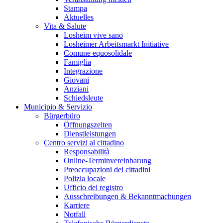
Stampa
Aktuelles
Vita & Salute
Losheim vive sano
Losheimer Arbeitsmarkt Initiative
Comune equosolidale
Famiglia
Integrazione
Giovani
Anziani
Schiedsleute
Municipio & Servizio
Bürgerbüro
Öffnungszeiten
Dienstleistungen
Centro servizi al cittadino
Responsabilità
Online-Terminvereinbarung
Preoccupazioni dei cittadini
Polizia locale
Ufficio del registro
Ausschreibungen & Bekanntmachungen
Karriere
Notfall