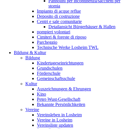
Pannolini per incontinenza/sacchetti per
stomia
Impianto di acque reflue
Deposito di costruzione
Centri e sale comunitarie
Detailansicht Bürgerhäuser & Hallen
pompieri volontari
Cimiteri & foreste di riposo
Parcheggio
Technische Werke Losheim TWL
Bildung & Kultur
Bildung
Kindertageseinrichtungen
Grundschulen
Förderschule
Gemeinschaftsschule
Kultur
Auszeichnungen & Ehrungen
Kino
Peter-Wust-Gesellschaft
Bekannte Persönlichkeiten
Vereine
Vereinsleben in Losheim
Vereine in Losheim
Vereinsliste updaten