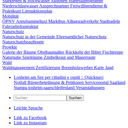
Starkregen & Hochwasser
Aktionen
Härtefallprogramm
Niederschlagwasser
Ansprechpartner
Freiwilligendienst &
Praktikum
Lärmaktionsplan
Mobilität
ÖPNV
Anrufsammeltaxi
Marktbus
Alltagsradverkehr
Stadtradeln
Fahrradinfrastruktur
Naturschutz
Naturschutz in der Gemeinde
Ehrenamtlicher Naturschutz
Naturschutzbeauftragte
Projekte
Galerie der Bäume
Obstbaumallee
Rückkehr der Biber
Fischtreppe
Naturnahe Spielräume
Zimbelkraut und Mauerraute
Wald
Waldmanagement
Zertifizierung
Brennholzwerber
Karte
Jagd
Losheim am See per cittadini e ospiti :: Quicknavi
Notfall
Bürgerbeteiligung & Petitionen
Serviceportal Saarland
Stampa
losheim-saarschleifenland
Veranstaltungen
Suchen
Leichte Sprache
Link zu Facebook
Link zu Instagram