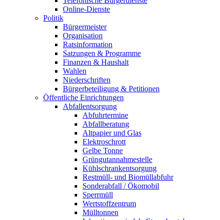
Telefonische Bürgerdienste
Online-Dienste
Politik
Bürgermeister
Organisation
Ratsinformation
Satzungen & Programme
Finanzen & Haushalt
Wahlen
Niederschriften
Bürgerbeteiligung & Petitionen
Öffentliche Einrichtungen
Abfallentsorgung
Abfuhrtermine
Abfallberatung
Altpapier und Glas
Elektroschrott
Gelbe Tonne
Grüngutannahmestelle
Kühlschrankentsorgung
Restmüll- und Biomüllabfuhr
Sonderabfall / Ökomobil
Sperrmüll
Wertstoffzentrum
Mülltonnen