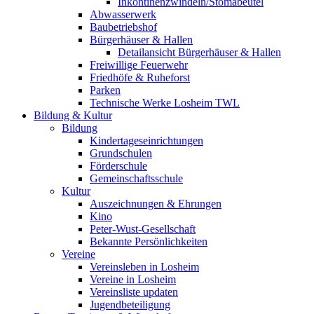
Inkontinenzwindeln/Stomabeutel
Abwasserwerk
Baubetriebshof
Bürgerhäuser & Hallen
Detailansicht Bürgerhäuser & Hallen
Freiwillige Feuerwehr
Friedhöfe & Ruheforst
Parken
Technische Werke Losheim TWL
Bildung & Kultur
Bildung
Kindertageseinrichtungen
Grundschulen
Förderschule
Gemeinschaftsschule
Kultur
Auszeichnungen & Ehrungen
Kino
Peter-Wust-Gesellschaft
Bekannte Persönlichkeiten
Vereine
Vereinsleben in Losheim
Vereine in Losheim
Vereinsliste updaten
Jugendbeteiligung