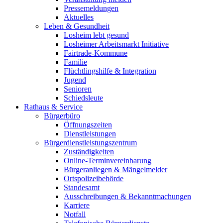
Pressemeldungen
Aktuelles
Leben & Gesundheit
Losheim lebt gesund
Losheimer Arbeitsmarkt Initiative
Fairtrade-Kommune
Familie
Flüchtlingshilfe & Integration
Jugend
Senioren
Schiedsleute
Rathaus & Service
Bürgerbüro
Öffnungszeiten
Dienstleistungen
Bürgerdienstleistungszentrum
Zuständigkeiten
Online-Terminvereinbarung
Bürgeranliegen & Mängelmelder
Ortspolizeibehörde
Standesamt
Ausschreibungen & Bekanntmachungen
Karriere
Notfall