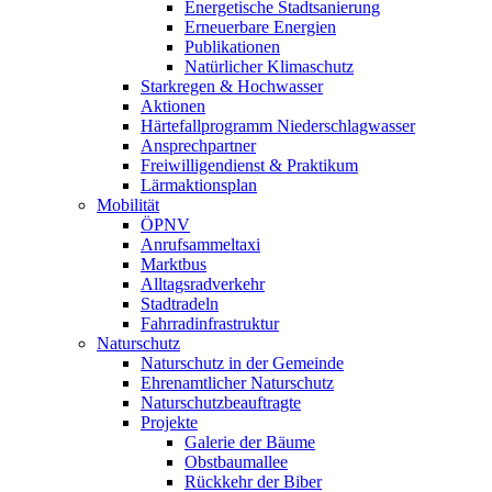
Energetische Stadtsanierung
Erneuerbare Energien
Publikationen
Natürlicher Klimaschutz
Starkregen & Hochwasser
Aktionen
Härtefallprogramm Niederschlagwasser
Ansprechpartner
Freiwilligendienst & Praktikum
Lärmaktionsplan
Mobilität
ÖPNV
Anrufsammeltaxi
Marktbus
Alltagsradverkehr
Stadtradeln
Fahrradinfrastruktur
Naturschutz
Naturschutz in der Gemeinde
Ehrenamtlicher Naturschutz
Naturschutzbeauftragte
Projekte
Galerie der Bäume
Obstbaumallee
Rückkehr der Biber