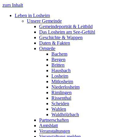
zum Inhalt
Leben in Losheim
Unsere Gemeinde
Gemeindeporträt & Leitbild
Das Losheim am See-Gefühl
Geschichte & Wappen
Daten & Fakten
Ortsteile
Bachem
Bergen
Britten
Hausbach
Losheim
Mitlosheim
Niederlosheim
Rimlingen
Rissenthal
Scheiden
Wahlen
Waldhölzbach
Partnerschaften
Amtsblatt
Veranstaltungen
Veranstaltung melden