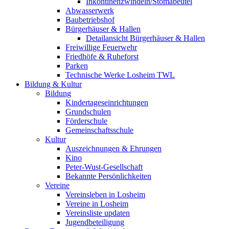
Inkontinenzwindeln/Stomabeutel
Abwasserwerk
Baubetriebshof
Bürgerhäuser & Hallen
Detailansicht Bürgerhäuser & Hallen
Freiwillige Feuerwehr
Friedhöfe & Ruheforst
Parken
Technische Werke Losheim TWL
Bildung & Kultur
Bildung
Kindertageseinrichtungen
Grundschulen
Förderschule
Gemeinschaftsschule
Kultur
Auszeichnungen & Ehrungen
Kino
Peter-Wust-Gesellschaft
Bekannte Persönlichkeiten
Vereine
Vereinsleben in Losheim
Vereine in Losheim
Vereinsliste updaten
Jugendbeteiligung