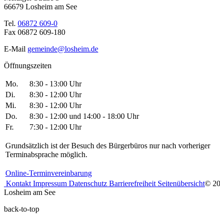
66679 Losheim am See
Tel.
06872 609-0
Fax 06872 609-180
E-Mail
gemeinde@losheim.de
Öffnungszeiten
Mo.
8:30 - 13:00 Uhr
Di.
8:30 - 12:00 Uhr
Mi.
8:30 - 12:00 Uhr
Do.
8:30 - 12:00 und 14:00 - 18:00 Uhr
Fr.
7:30 - 12:00 Uhr
Grundsätzlich ist der Besuch des Bürgerbüros nur nach vorheriger
Terminabsprache möglich.
Online-Terminvereinbarung
Kontakt
Impressum
Datenschutz
Barrierefreiheit
Seitenübersicht
© 2
Losheim am See
back-to-top