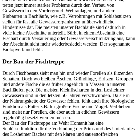
treten jetzt immer stärker Probleme durch den Verbau von
Gewässern in den Vordergrund. Wehranlagen, und andere
Einbauten in Bachläufe, wie z.B. Verrohrungen mit Sohlabstürzen
stellen für fast alle Gewässerorganismen unüberwindliche
Hindernisse dar. Die meisten unserer Bachläufe sind dadurch in
viele kleine Abschnitte unterteilt. Stirbt in einem Abschnitt eine
Fischart durch Versauerung oder Gewässerverschmutzung aus, kann
der Abschnitt nicht mehr wiederbesiedelt werden. Der sogenannte
Biotopverbund fehlt.
Der Bau der Fischtreppe
Durch Fischbesatz sieht man hin und wieder Forellen als flitzenden
Schatten. Doch wo bleiben Äschen, Gründlinge, Elritzen, Groppen
und andere Fische die es früher angeblich in Massen in unseren
Bachläufen gab. Die meisten Kleinfischarten in den Losheimer
Gewässern sind in den letzten 50 Jahren verschwunden. Da sie in
der Nahrungskette der Gewässer fehlen, fehlt auch ihre ökologische
Funktion als Futter z.B. für größere Fische und Vögel. Verblieben
sind meist nur Forellen, die aber auch in etlichen Gewässern
regelmäßig besetzt werden müssen.
Der Bau der Fischtreppe am Wehr Homanit hat eine
Schlüsselfunktion für die Verbindung der Prims und des Unterlaufes
des Losheimer Baches mit den klaren und sauerstoffreichen