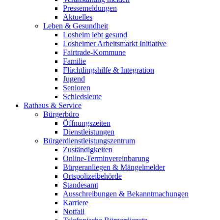
Pressemeldungen
Aktuelles
Leben & Gesundheit
Losheim lebt gesund
Losheimer Arbeitsmarkt Initiative
Fairtrade-Kommune
Familie
Flüchtlingshilfe & Integration
Jugend
Senioren
Schiedsleute
Rathaus & Service
Bürgerbüro
Öffnungszeiten
Dienstleistungen
Bürgerdienstleistungszentrum
Zuständigkeiten
Online-Terminvereinbarung
Bürgeranliegen & Mängelmelder
Ortspolizeibehörde
Standesamt
Ausschreibungen & Bekanntmachungen
Karriere
Notfall