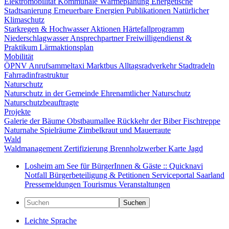
Elektromobilität
Kommunale Wärmeplanung
Energetische
Stadtsanierung
Erneuerbare Energien
Publikationen
Natürlicher
Klimaschutz
Starkregen & Hochwasser
Aktionen
Härtefallprogramm
Niederschlagwasser
Ansprechpartner
Freiwilligendienst &
Praktikum
Lärmaktionsplan
Mobilität
ÖPNV
Anrufsammeltaxi
Marktbus
Alltagsradverkehr
Stadtradeln
Fahrradinfrastruktur
Naturschutz
Naturschutz in der Gemeinde
Ehrenamtlicher Naturschutz
Naturschutzbeauftragte
Projekte
Galerie der Bäume
Obstbaumallee
Rückkehr der Biber
Fischtreppe
Naturnahe Spielräume
Zimbelkraut und Mauerraute
Wald
Waldmanagement
Zertifizierung
Brennholzwerber
Karte
Jagd
Losheim am See für BürgerInnen & Gäste :: Quicknavi
Notfall
Bürgerbeteiligung & Petitionen
Serviceportal Saarland
Pressemeldungen
Tourismus
Veranstaltungen
Suchen
Leichte Sprache