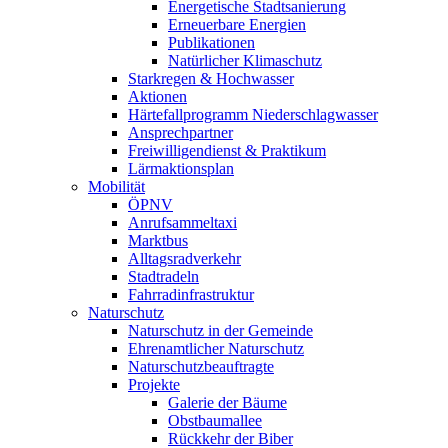
Energetische Stadtsanierung
Erneuerbare Energien
Publikationen
Natürlicher Klimaschutz
Starkregen & Hochwasser
Aktionen
Härtefallprogramm Niederschlagwasser
Ansprechpartner
Freiwilligendienst & Praktikum
Lärmaktionsplan
Mobilität
ÖPNV
Anrufsammeltaxi
Marktbus
Alltagsradverkehr
Stadtradeln
Fahrradinfrastruktur
Naturschutz
Naturschutz in der Gemeinde
Ehrenamtlicher Naturschutz
Naturschutzbeauftragte
Projekte
Galerie der Bäume
Obstbaumallee
Rückkehr der Biber