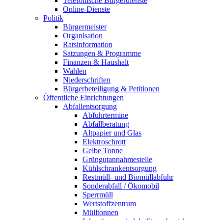
Telefonische Bürgerdienste
Online-Dienste
Politik
Bürgermeister
Organisation
Ratsinformation
Satzungen & Programme
Finanzen & Haushalt
Wahlen
Niederschriften
Bürgerbeteiligung & Petitionen
Öffentliche Einrichtungen
Abfallentsorgung
Abfuhrtermine
Abfallberatung
Altpapier und Glas
Elektroschrott
Gelbe Tonne
Grüngutannahmestelle
Kühlschrankentsorgung
Restmüll- und Biomüllabfuhr
Sonderabfall / Ökomobil
Sperrmüll
Wertstoffzentrum
Mülltonnen