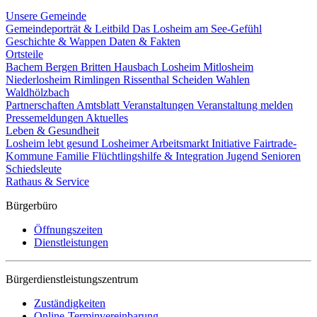
Unsere Gemeinde
Gemeindeporträt & Leitbild
Das Losheim am See-Gefühl
Geschichte & Wappen
Daten & Fakten
Ortsteile
Bachem
Bergen
Britten
Hausbach
Losheim
Mitlosheim
Niederlosheim
Rimlingen
Rissenthal
Scheiden
Wahlen
Waldhölzbach
Partnerschaften
Amtsblatt
Veranstaltungen
Veranstaltung melden
Pressemeldungen
Aktuelles
Leben & Gesundheit
Losheim lebt gesund
Losheimer Arbeitsmarkt Initiative
Fairtrade-
Kommune
Familie
Flüchtlingshilfe & Integration
Jugend
Senioren
Schiedsleute
Rathaus & Service
Bürgerbüro
Öffnungszeiten
Dienstleistungen
Bürgerdienstleistungszentrum
Zuständigkeiten
Online-Terminvereinbarung