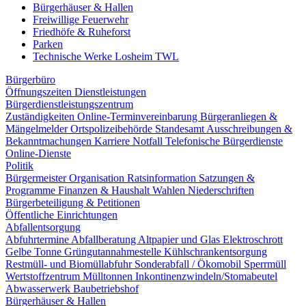
Bürgerhäuser & Hallen
Freiwillige Feuerwehr
Friedhöfe & Ruheforst
Parken
Technische Werke Losheim TWL
Bürgerbüro
Öffnungszeiten
Dienstleistungen
Bürgerdienstleistungszentrum
Zuständigkeiten
Online-Terminvereinbarung
Bürgeranliegen &
Mängelmelder
Ortspolizeibehörde
Standesamt
Ausschreibungen &
Bekanntmachungen
Karriere
Notfall
Telefonische Bürgerdienste
Online-Dienste
Politik
Bürgermeister
Organisation
Ratsinformation
Satzungen &
Programme
Finanzen & Haushalt
Wahlen
Niederschriften
Bürgerbeteiligung & Petitionen
Öffentliche Einrichtungen
Abfallentsorgung
Abfuhrtermine
Abfallberatung
Altpapier und Glas
Elektroschrott
Gelbe Tonne
Grüngutannahmestelle
Kühlschrankentsorgung
Restmüll- und Biomüllabfuhr
Sonderabfall / Ökomobil
Sperrmüll
Wertstoffzentrum
Mülltonnen
Inkontinenzwindeln/Stomabeutel
Abwasserwerk
Baubetriebshof
Bürgerhäuser & Hallen