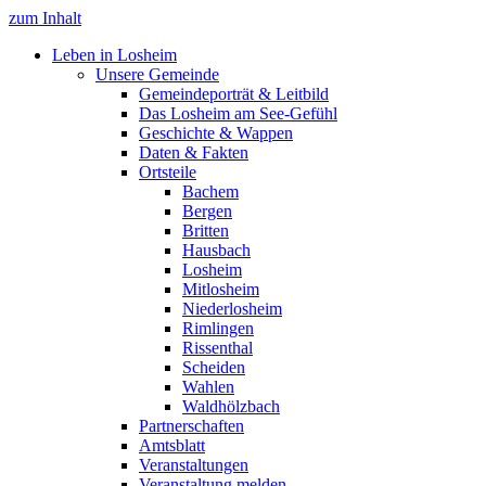
zum Inhalt
Leben in Losheim
Unsere Gemeinde
Gemeindeporträt & Leitbild
Das Losheim am See-Gefühl
Geschichte & Wappen
Daten & Fakten
Ortsteile
Bachem
Bergen
Britten
Hausbach
Losheim
Mitlosheim
Niederlosheim
Rimlingen
Rissenthal
Scheiden
Wahlen
Waldhölzbach
Partnerschaften
Amtsblatt
Veranstaltungen
Veranstaltung melden