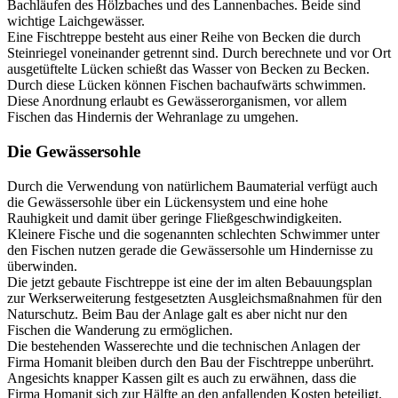
Bachläufen des Hölzbaches und des Lannenbaches. Beide sind
wichtige Laichgewässer.
Eine Fischtreppe besteht aus einer Reihe von Becken die durch
Steinriegel voneinander getrennt sind. Durch berechnete und vor Ort
ausgetüftelte Lücken schießt das Wasser von Becken zu Becken.
Durch diese Lücken können Fischen bachaufwärts schwimmen.
Diese Anordnung erlaubt es Gewässerorganismen, vor allem
Fischen das Hindernis der Wehranlage zu umgehen.
Die Gewässersohle
Durch die Verwendung von natürlichem Baumaterial verfügt auch
die Gewässersohle über ein Lückensystem und eine hohe
Rauhigkeit und damit über geringe Fließgeschwindigkeiten.
Kleinere Fische und die sogenannten schlechten Schwimmer unter
den Fischen nutzen gerade die Gewässersohle um Hindernisse zu
überwinden.
Die jetzt gebaute Fischtreppe ist eine der im alten Bebauungsplan
zur Werkserweiterung festgesetzten Ausgleichsmaßnahmen für den
Naturschutz. Beim Bau der Anlage galt es aber nicht nur den
Fischen die Wanderung zu ermöglichen.
Die bestehenden Wasserechte und die technischen Anlagen der
Firma Homanit bleiben durch den Bau der Fischtreppe unberührt.
Angesichts knapper Kassen gilt es auch zu erwähnen, dass die
Firma Homanit sich zur Hälfte an den anfallenden Kosten beteiligt.