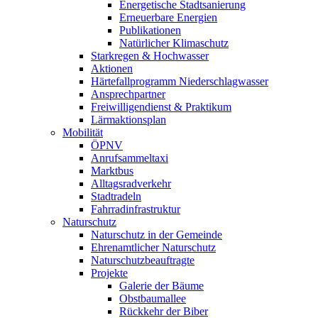
Energetische Stadtsanierung
Erneuerbare Energien
Publikationen
Natürlicher Klimaschutz
Starkregen & Hochwasser
Aktionen
Härtefallprogramm Niederschlagwasser
Ansprechpartner
Freiwilligendienst & Praktikum
Lärmaktionsplan
Mobilität
ÖPNV
Anrufsammeltaxi
Marktbus
Alltagsradverkehr
Stadtradeln
Fahrradinfrastruktur
Naturschutz
Naturschutz in der Gemeinde
Ehrenamtlicher Naturschutz
Naturschutzbeauftragte
Projekte
Galerie der Bäume
Obstbaumallee
Rückkehr der Biber