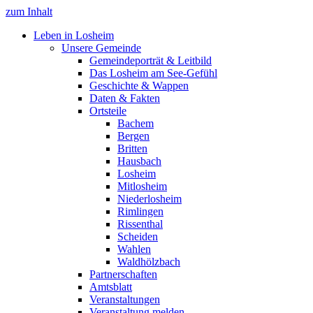
zum Inhalt
Leben in Losheim
Unsere Gemeinde
Gemeindeporträt & Leitbild
Das Losheim am See-Gefühl
Geschichte & Wappen
Daten & Fakten
Ortsteile
Bachem
Bergen
Britten
Hausbach
Losheim
Mitlosheim
Niederlosheim
Rimlingen
Rissenthal
Scheiden
Wahlen
Waldhölzbach
Partnerschaften
Amtsblatt
Veranstaltungen
Veranstaltung melden