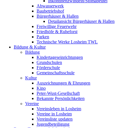
Inkontinenzwindeln/Stomabeutel
Abwasserwerk
Baubetriebshof
Bürgerhäuser & Hallen
Detailansicht Bürgerhäuser & Hallen
Freiwillige Feuerwehr
Friedhöfe & Ruheforst
Parken
Technische Werke Losheim TWL
Bildung & Kultur
Bildung
Kindertageseinrichtungen
Grundschulen
Förderschule
Gemeinschaftsschule
Kultur
Auszeichnungen & Ehrungen
Kino
Peter-Wust-Gesellschaft
Bekannte Persönlichkeiten
Vereine
Vereinsleben in Losheim
Vereine in Losheim
Vereinsliste updaten
Jugendbeteiligung