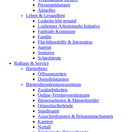
Pressemeldungen
Aktuelles
Leben & Gesundheit
Losheim lebt gesund
Losheimer Arbeitsmarkt Initiative
Fairtrade-Kommune
Familie
Flüchtlingshilfe & Integration
Jugend
Senioren
Schiedsleute
Rathaus & Service
Bürgerbüro
Öffnungszeiten
Dienstleistungen
Bürgerdienstleistungszentrum
Zuständigkeiten
Online-Terminvereinbarung
Bürgeranliegen & Mängelmelder
Ortspolizeibehörde
Standesamt
Ausschreibungen & Bekanntmachungen
Karriere
Notfall