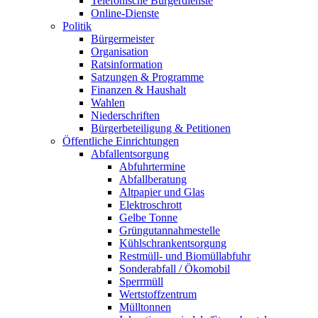
Telefonische Bürgerdienste
Online-Dienste
Politik
Bürgermeister
Organisation
Ratsinformation
Satzungen & Programme
Finanzen & Haushalt
Wahlen
Niederschriften
Bürgerbeteiligung & Petitionen
Öffentliche Einrichtungen
Abfallentsorgung
Abfuhrtermine
Abfallberatung
Altpapier und Glas
Elektroschrott
Gelbe Tonne
Grüngutannahmestelle
Kühlschrankentsorgung
Restmüll- und Biomüllabfuhr
Sonderabfall / Ökomobil
Sperrmüll
Wertstoffzentrum
Mülltonnen