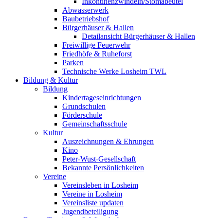
Inkontinenzwindeln/Stomabeutel
Abwasserwerk
Baubetriebshof
Bürgerhäuser & Hallen
Detailansicht Bürgerhäuser & Hallen
Freiwillige Feuerwehr
Friedhöfe & Ruheforst
Parken
Technische Werke Losheim TWL
Bildung & Kultur
Bildung
Kindertageseinrichtungen
Grundschulen
Förderschule
Gemeinschaftsschule
Kultur
Auszeichnungen & Ehrungen
Kino
Peter-Wust-Gesellschaft
Bekannte Persönlichkeiten
Vereine
Vereinsleben in Losheim
Vereine in Losheim
Vereinsliste updaten
Jugendbeteiligung