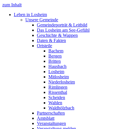
zum Inhalt
Leben in Losheim
Unsere Gemeinde
Gemeindeporträt & Leitbild
Das Losheim am See-Gefühl
Geschichte & Wappen
Daten & Fakten
Ortsteile
Bachem
Bergen
Britten
Hausbach
Losheim
Mitlosheim
Niederlosheim
Rimlingen
Rissenthal
Scheiden
Wahlen
Waldhölzbach
Partnerschaften
Amtsblatt
Veranstaltungen
Veranstaltung melden