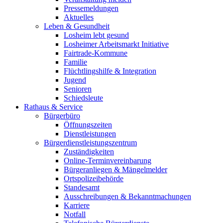
Pressemeldungen
Aktuelles
Leben & Gesundheit
Losheim lebt gesund
Losheimer Arbeitsmarkt Initiative
Fairtrade-Kommune
Familie
Flüchtlingshilfe & Integration
Jugend
Senioren
Schiedsleute
Rathaus & Service
Bürgerbüro
Öffnungszeiten
Dienstleistungen
Bürgerdienstleistungszentrum
Zuständigkeiten
Online-Terminvereinbarung
Bürgeranliegen & Mängelmelder
Ortspolizeibehörde
Standesamt
Ausschreibungen & Bekanntmachungen
Karriere
Notfall