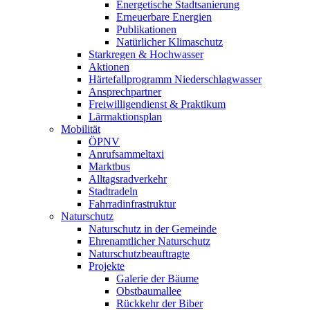
Energetische Stadtsanierung
Erneuerbare Energien
Publikationen
Natürlicher Klimaschutz
Starkregen & Hochwasser
Aktionen
Härtefallprogramm Niederschlagwasser
Ansprechpartner
Freiwilligendienst & Praktikum
Lärmaktionsplan
Mobilität
ÖPNV
Anrufsammeltaxi
Marktbus
Alltagsradverkehr
Stadtradeln
Fahrradinfrastruktur
Naturschutz
Naturschutz in der Gemeinde
Ehrenamtlicher Naturschutz
Naturschutzbeauftragte
Projekte
Galerie der Bäume
Obstbaumallee
Rückkehr der Biber