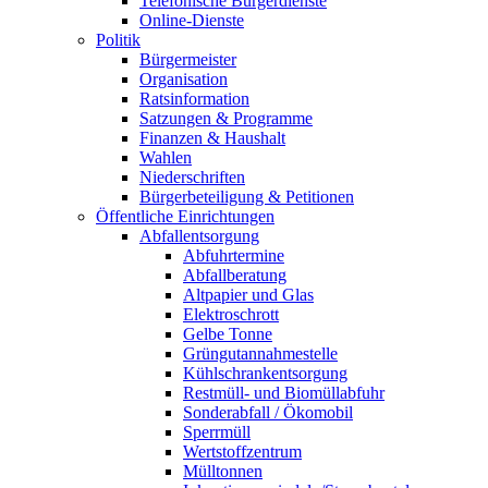
Telefonische Bürgerdienste
Online-Dienste
Politik
Bürgermeister
Organisation
Ratsinformation
Satzungen & Programme
Finanzen & Haushalt
Wahlen
Niederschriften
Bürgerbeteiligung & Petitionen
Öffentliche Einrichtungen
Abfallentsorgung
Abfuhrtermine
Abfallberatung
Altpapier und Glas
Elektroschrott
Gelbe Tonne
Grüngutannahmestelle
Kühlschrankentsorgung
Restmüll- und Biomüllabfuhr
Sonderabfall / Ökomobil
Sperrmüll
Wertstoffzentrum
Mülltonnen