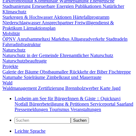
Elektromobilität
Kommunale Wärmeplanung
Energetische
Stadtsanierung
Erneuerbare Energien
Publikationen
Natürlicher
Klimaschutz
Starkregen & Hochwasser
Aktionen
Härtefallprogramm
Niederschlagwasser
Ansprechpartner
Freiwilligendienst &
Praktikum
Lärmaktionsplan
Mobilität
ÖPNV
Anrufsammeltaxi
Marktbus
Alltagsradverkehr
Stadtradeln
Fahrradinfrastruktur
Naturschutz
Naturschutz in der Gemeinde
Ehrenamtlicher Naturschutz
Naturschutzbeauftragte
Projekte
Galerie der Bäume
Obstbaumallee
Rückkehr der Biber
Fischtreppe
Naturnahe Spielräume
Zimbelkraut und Mauerraute
Wald
Waldmanagement
Zertifizierung
Brennholzwerber
Karte
Jagd
Losheim am See für BürgerInnen & Gäste :: Quicknavi
Notfall
Bürgerbeteiligung & Petitionen
Serviceportal Saarland
Pressemeldungen
Tourismus
Veranstaltungen
Suchen
Leichte Sprache