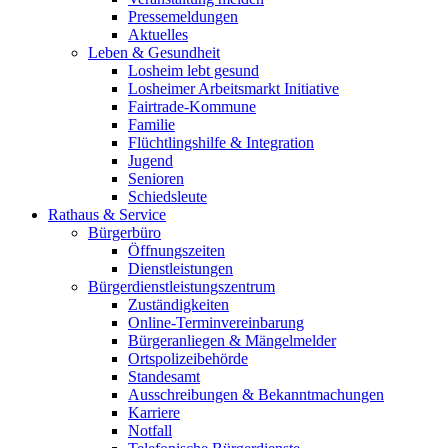
Pressemeldungen
Aktuelles
Leben & Gesundheit
Losheim lebt gesund
Losheimer Arbeitsmarkt Initiative
Fairtrade-Kommune
Familie
Flüchtlingshilfe & Integration
Jugend
Senioren
Schiedsleute
Rathaus & Service
Bürgerbüro
Öffnungszeiten
Dienstleistungen
Bürgerdienstleistungszentrum
Zuständigkeiten
Online-Terminvereinbarung
Bürgeranliegen & Mängelmelder
Ortspolizeibehörde
Standesamt
Ausschreibungen & Bekanntmachungen
Karriere
Notfall