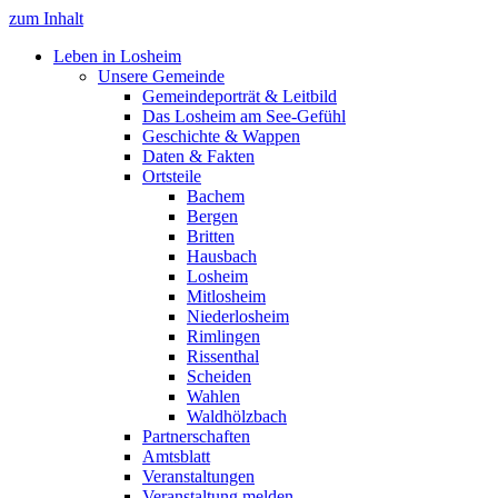
zum Inhalt
Leben in Losheim
Unsere Gemeinde
Gemeindeporträt & Leitbild
Das Losheim am See-Gefühl
Geschichte & Wappen
Daten & Fakten
Ortsteile
Bachem
Bergen
Britten
Hausbach
Losheim
Mitlosheim
Niederlosheim
Rimlingen
Rissenthal
Scheiden
Wahlen
Waldhölzbach
Partnerschaften
Amtsblatt
Veranstaltungen
Veranstaltung melden