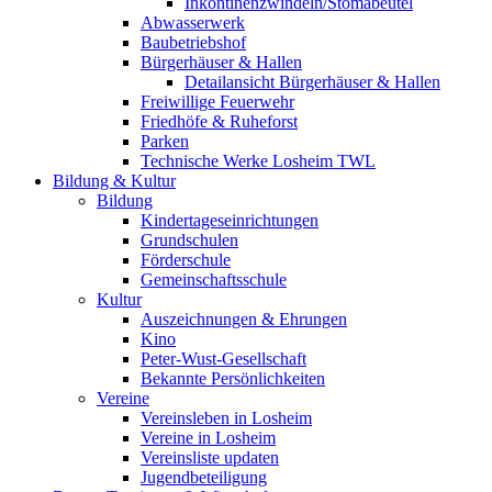
Inkontinenzwindeln/Stomabeutel
Abwasserwerk
Baubetriebshof
Bürgerhäuser & Hallen
Detailansicht Bürgerhäuser & Hallen
Freiwillige Feuerwehr
Friedhöfe & Ruheforst
Parken
Technische Werke Losheim TWL
Bildung & Kultur
Bildung
Kindertageseinrichtungen
Grundschulen
Förderschule
Gemeinschaftsschule
Kultur
Auszeichnungen & Ehrungen
Kino
Peter-Wust-Gesellschaft
Bekannte Persönlichkeiten
Vereine
Vereinsleben in Losheim
Vereine in Losheim
Vereinsliste updaten
Jugendbeteiligung