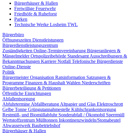
Bürgerhäuser & Hallen
Freiwillige Feuerwehr
Friedhöfe & Ruheforst
Parken
Technische Werke Losheim TWL
Bürgerbüro
Öffnungszeiten
Dienstleistungen
Bürgerdienstleistungszentrum
Zuständigkeiten
Online-Terminvereinbarung
Bürgeranliegen &
Mängelmelder
Ortspolizeibehörde
Standesamt
Ausschreibungen &
Bekanntmachungen
Karriere
Notfall
Telefonische Bürgerdienste
Online-Dienste
Politik
Bürgermeister
Organisation
Ratsinformation
Satzungen &
Programme
Finanzen & Haushalt
Wahlen
Niederschriften
Bürgerbeteiligung & Petitionen
Öffentliche Einrichtungen
Abfallentsorgung
Abfuhrtermine
Abfallberatung
Altpapier und Glas
Elektroschrott
Gelbe Tonne
Grüngutannahmestelle
Kühlschrankentsorgung
Restmüll- und Biomüllabfuhr
Sonderabfall / Ökomobil
Sperrmüll
Wertstoffzentrum
Mülltonnen
Inkontinenzwindeln/Stomabeutel
Abwasserwerk
Baubetriebshof
Bürgerhäuser & Hallen