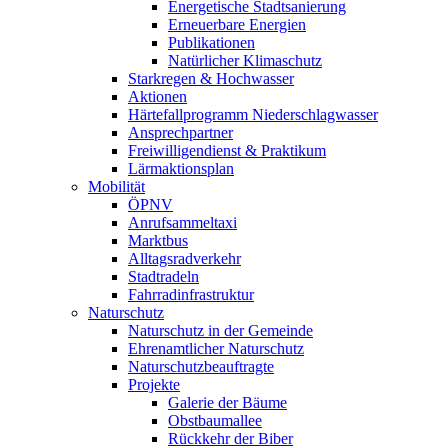
Energetische Stadtsanierung
Erneuerbare Energien
Publikationen
Natürlicher Klimaschutz
Starkregen & Hochwasser
Aktionen
Härtefallprogramm Niederschlagwasser
Ansprechpartner
Freiwilligendienst & Praktikum
Lärmaktionsplan
Mobilität
ÖPNV
Anrufsammeltaxi
Marktbus
Alltagsradverkehr
Stadtradeln
Fahrradinfrastruktur
Naturschutz
Naturschutz in der Gemeinde
Ehrenamtlicher Naturschutz
Naturschutzbeauftragte
Projekte
Galerie der Bäume
Obstbaumallee
Rückkehr der Biber