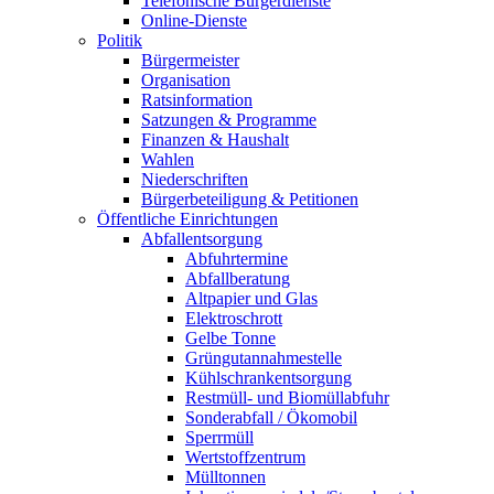
Telefonische Bürgerdienste
Online-Dienste
Politik
Bürgermeister
Organisation
Ratsinformation
Satzungen & Programme
Finanzen & Haushalt
Wahlen
Niederschriften
Bürgerbeteiligung & Petitionen
Öffentliche Einrichtungen
Abfallentsorgung
Abfuhrtermine
Abfallberatung
Altpapier und Glas
Elektroschrott
Gelbe Tonne
Grüngutannahmestelle
Kühlschrankentsorgung
Restmüll- und Biomüllabfuhr
Sonderabfall / Ökomobil
Sperrmüll
Wertstoffzentrum
Mülltonnen