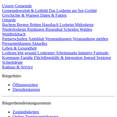
Unsere Gemeinde
Gemeindeporträt & Leitbild
Das Losheim am See-Gefühl
Geschichte & Wappen
Daten & Fakten
Ortsteile
Bachem
Bergen
Britten
Hausbach
Losheim
Mitlosheim
Niederlosheim
Rimlingen
Rissenthal
Scheiden
Wahlen
Waldhölzbach
Partnerschaften
Amtsblatt
Veranstaltungen
Veranstaltung melden
Pressemeldungen
Aktuelles
Leben & Gesundheit
Losheim lebt gesund
Losheimer Arbeitsmarkt Initiative
Fairtrade-
Kommune
Familie
Flüchtlingshilfe & Integration
Jugend
Senioren
Schiedsleute
Rathaus & Service
Bürgerbüro
Öffnungszeiten
Dienstleistungen
Bürgerdienstleistungszentrum
Zuständigkeiten
Online-Terminvereinbarung