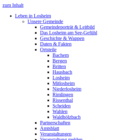
zum Inhalt
Leben in Losheim
Unsere Gemeinde
Gemeindeporträt & Leitbild
Das Losheim am See-Gefühl
Geschichte & Wappen
Daten & Fakten
Ortsteile
Bachem
Bergen
Britten
Hausbach
Losheim
Mitlosheim
Niederlosheim
Rimlingen
Rissenthal
Scheiden
Wahlen
Waldhölzbach
Partnerschaften
Amtsblatt
Veranstaltungen
Veranstaltung melden