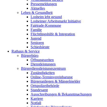
Pressemeldungen
Aktuelles
Leben & Gesundheit
Losheim lebt gesund
Losheimer Arbeitsmarkt Initiative
Fairtrade-Kommune
Familie
Flüchtlingshilfe & Integration
Jugend
Senioren
Schiedsleute
Rathaus & Service
Bürgerbüro
Öffnungszeiten
Dienstleistungen
Bürgerdienstleistungszentrum
Zuständigkeiten
Online-Terminvereinbarung
Bürgeranliegen & Mängelmelder
Ortspolizeibehörde
Standesamt
Ausschreibungen & Bekanntmachungen
Karriere
Notfall