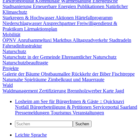
Elektromobilität
Kommunale Wärmeplanung
Energetische
Stadtsanierung
Erneuerbare Energien
Publikationen
Natürlicher
Klimaschutz
Starkregen & Hochwasser
Aktionen
Härtefallprogramm
Niederschlagwasser
Ansprechpartner
Freiwilligendienst &
Praktikum
Lärmaktionsplan
Mobilität
ÖPNV
Anrufsammeltaxi
Marktbus
Alltagsradverkehr
Stadtradeln
Fahrradinfrastruktur
Naturschutz
Naturschutz in der Gemeinde
Ehrenamtlicher Naturschutz
Naturschutzbeauftragte
Projekte
Galerie der Bäume
Obstbaumallee
Rückkehr der Biber
Fischtreppe
Naturnahe Spielräume
Zimbelkraut und Mauerraute
Wald
Waldmanagement
Zertifizierung
Brennholzwerber
Karte
Jagd
Losheim am See für BürgerInnen & Gäste :: Quicknavi
Notfall
Bürgerbeteiligung & Petitionen
Serviceportal Saarland
Pressemeldungen
Tourismus
Veranstaltungen
Suchen
Leichte Sprache