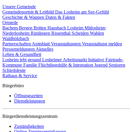
Unsere Gemeinde
Gemeindeporträt & Leitbild
Das Losheim am See-Gefühl
Geschichte & Wappen
Daten & Fakten
Ortsteile
Bachem
Bergen
Britten
Hausbach
Losheim
Mitlosheim
Niederlosheim
Rimlingen
Rissenthal
Scheiden
Wahlen
Waldhölzbach
Partnerschaften
Amtsblatt
Veranstaltungen
Veranstaltung melden
Pressemeldungen
Aktuelles
Leben & Gesundheit
Losheim lebt gesund
Losheimer Arbeitsmarkt Initiative
Fairtrade-
Kommune
Familie
Flüchtlingshilfe & Integration
Jugend
Senioren
Schiedsleute
Rathaus & Service
Bürgerbüro
Öffnungszeiten
Dienstleistungen
Bürgerdienstleistungszentrum
Zuständigkeiten
Online-Terminvereinbarung