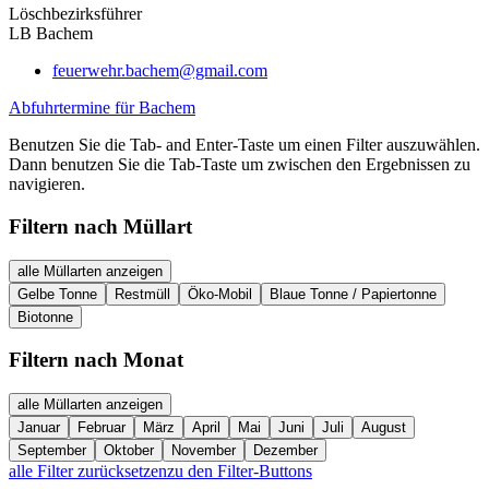
Löschbezirksführer
LB Bachem
feuerwehr.bachem@gmail.com
Abfuhrtermine für Bachem
Benutzen Sie die Tab- and Enter-Taste um einen Filter auszuwählen.
Dann benutzen Sie die Tab-Taste um zwischen den Ergebnissen zu
navigieren.
Filtern nach Müllart
alle Müllarten anzeigen
Gelbe Tonne
Restmüll
Öko-Mobil
Blaue Tonne / Papiertonne
Biotonne
Filtern nach Monat
alle Müllarten anzeigen
Januar
Februar
März
April
Mai
Juni
Juli
August
September
Oktober
November
Dezember
alle Filter zurücksetzen
zu den Filter-Buttons