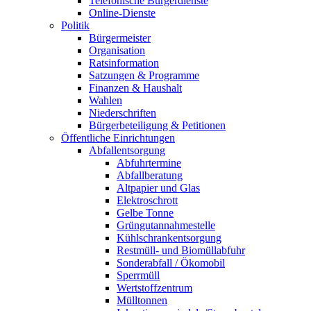
Telefonische Bürgerdienste
Online-Dienste
Politik
Bürgermeister
Organisation
Ratsinformation
Satzungen & Programme
Finanzen & Haushalt
Wahlen
Niederschriften
Bürgerbeteiligung & Petitionen
Öffentliche Einrichtungen
Abfallentsorgung
Abfuhrtermine
Abfallberatung
Altpapier und Glas
Elektroschrott
Gelbe Tonne
Grüngutannahmestelle
Kühlschrankentsorgung
Restmüll- und Biomüllabfuhr
Sonderabfall / Ökomobil
Sperrmüll
Wertstoffzentrum
Mülltonnen