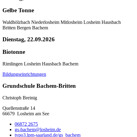
Gelbe Tonne
Waldhölzbach
Niederlosheim
Mitlosheim
Losheim
Hausbach
Britten
Bergen
Bachem
Dienstag, 22.09.2026
Biotonne
Rimlingen
Losheim
Hausbach
Bachem
Bildungseinrichtungen
Grundschule Bachem-Britten
Christoph Breinig
Quellenstraße 14
66679
Losheim am See
06872 2675
gs-bachem@losheim.de
typo3.lpm-saarland.de/gs_bachem