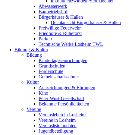
Inkontinenzwindeln/Stomabeutel
Abwasserwerk
Baubetriebshof
Bürgerhäuser & Hallen
Detailansicht Bürgerhäuser & Hallen
Freiwillige Feuerwehr
Friedhöfe & Ruheforst
Parken
Technische Werke Losheim TWL
Bildung & Kultur
Bildung
Kindertageseinrichtungen
Grundschulen
Förderschule
Gemeinschaftsschule
Kultur
Auszeichnungen & Ehrungen
Kino
Peter-Wust-Gesellschaft
Bekannte Persönlichkeiten
Vereine
Vereinsleben in Losheim
Vereine in Losheim
Vereinsliste updaten
Jugendbeteiligung