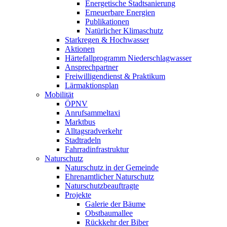
Energetische Stadtsanierung
Erneuerbare Energien
Publikationen
Natürlicher Klimaschutz
Starkregen & Hochwasser
Aktionen
Härtefallprogramm Niederschlagwasser
Ansprechpartner
Freiwilligendienst & Praktikum
Lärmaktionsplan
Mobilität
ÖPNV
Anrufsammeltaxi
Marktbus
Alltagsradverkehr
Stadtradeln
Fahrradinfrastruktur
Naturschutz
Naturschutz in der Gemeinde
Ehrenamtlicher Naturschutz
Naturschutzbeauftragte
Projekte
Galerie der Bäume
Obstbaumallee
Rückkehr der Biber