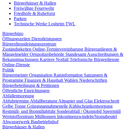
Bürgerhäuser & Hallen
Freiwillige Feuerwehr
Friedhöfe & Ruheforst
Parken
Technische Werke Losheim TWL
Bürgerbüro
Öffnungszeiten
Dienstleistungen
Bürgerdienstleistungszentrum
Zuständigkeiten
Online-Terminvereinbarung
Bürgeranliegen &
Mängelmelder
Ortspolizeibehörde
Standesamt
Ausschreibungen &
Bekanntmachungen
Karriere
Notfall
Telefonische Bürgerdienste
Online-Dienste
Politik
Bürgermeister
Organisation
Ratsinformation
Satzungen &
Programme
Finanzen & Haushalt
Wahlen
Niederschriften
Bürgerbeteiligung & Petitionen
Öffentliche Einrichtungen
Abfallentsorgung
Abfuhrtermine
Abfallberatung
Altpapier und Glas
Elektroschrott
Gelbe Tonne
Grüngutannahmestelle
Kühlschrankentsorgung
Restmüll- und Biomüllabfuhr
Sonderabfall / Ökomobil
Sperrmüll
Wertstoffzentrum
Mülltonnen
Inkontinenzwindeln/Stomabeutel
Abwasserwerk
Baubetriebshof
Bürgerhäuser & Hallen