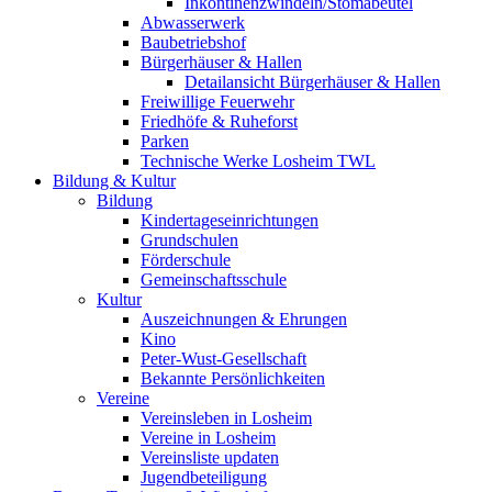
Inkontinenzwindeln/Stomabeutel
Abwasserwerk
Baubetriebshof
Bürgerhäuser & Hallen
Detailansicht Bürgerhäuser & Hallen
Freiwillige Feuerwehr
Friedhöfe & Ruheforst
Parken
Technische Werke Losheim TWL
Bildung & Kultur
Bildung
Kindertageseinrichtungen
Grundschulen
Förderschule
Gemeinschaftsschule
Kultur
Auszeichnungen & Ehrungen
Kino
Peter-Wust-Gesellschaft
Bekannte Persönlichkeiten
Vereine
Vereinsleben in Losheim
Vereine in Losheim
Vereinsliste updaten
Jugendbeteiligung