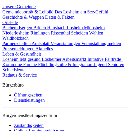
Unsere Gemeinde
Gemeindeporträt & Leitbild
Das Losheim am See-Gefühl
Geschichte & Wappen
Daten & Fakten
Ortsteile
Bachem
Bergen
Britten
Hausbach
Losheim
Mitlosheim
Niederlosheim
Rimlingen
Rissenthal
Scheiden
Wahlen
Waldhölzbach
Partnerschaften
Amtsblatt
Veranstaltungen
Veranstaltung melden
Pressemeldungen
Aktuelles
Leben & Gesundheit
Losheim lebt gesund
Losheimer Arbeitsmarkt Initiative
Fairtrade-
Kommune
Familie
Flüchtlingshilfe & Integration
Jugend
Senioren
Schiedsleute
Rathaus & Service
Bürgerbüro
Öffnungszeiten
Dienstleistungen
Bürgerdienstleistungszentrum
Zuständigkeiten
Online-Terminvereinbarung