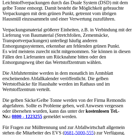
Leichtstoffverpackungen durch das Duale System (DSD) mit dem
gelbe Tonne entsorgt. Damit besteht die Möglichkeit gebrauchte
Verpackungen mit dem grünen Punkt, getrennt vom übrigen
Hausmüll einzusammeln und einer Verwertung zuzuführen.
Verpackungsmaterial größerer Einheiten, z.B. in Verbindung mit der
Lieferung von Baumaterial (Stretchfolien, Zementsäcke,
Transportverpackungen) unterliegt häufig anderen
Entsorgungssystemen, erkennbar am fehlenden grünen Punkt.
Es wird meistens zurecht nicht mitgenommen. Sie können in diesen
Fällen den Lieferanten um Rücknahme bitten oder den
Entsorgungsweg über das Wertstoffzentrum wählen.
Die Abfuhrtermine werden in dem monatlich im Amtsblatt
erscheinenden Abfallkalender veröffentlicht. Die gelben
Wertstoffsäcke für Haushalte werden im Rathaus und im
Wertstoffzentrum verteilt.
Die gelben Säcke/Gelbe Tonne werden von der Firma Remondis
abgefahren. Sollte es Probleme geben, weil Anwesen vergessen
oder übersehen wurden, kann das unter der
kostenlosen Tel.-
Nr.:
0800 - 1223255
gemeldet werden.
Für Fragen zur Mülltrennung und zur Abfallwirtschaft allgemein
stehen die Mitarbeiter des EVS (
0681-5000-555
) zur Verfügung.