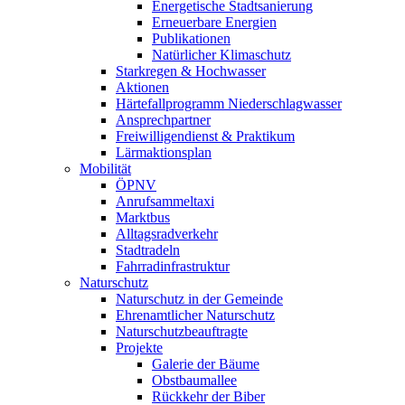
Energetische Stadtsanierung
Erneuerbare Energien
Publikationen
Natürlicher Klimaschutz
Starkregen & Hochwasser
Aktionen
Härtefallprogramm Niederschlagwasser
Ansprechpartner
Freiwilligendienst & Praktikum
Lärmaktionsplan
Mobilität
ÖPNV
Anrufsammeltaxi
Marktbus
Alltagsradverkehr
Stadtradeln
Fahrradinfrastruktur
Naturschutz
Naturschutz in der Gemeinde
Ehrenamtlicher Naturschutz
Naturschutzbeauftragte
Projekte
Galerie der Bäume
Obstbaumallee
Rückkehr der Biber