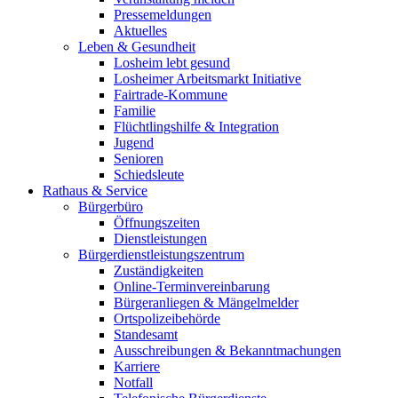
Pressemeldungen
Aktuelles
Leben & Gesundheit
Losheim lebt gesund
Losheimer Arbeitsmarkt Initiative
Fairtrade-Kommune
Familie
Flüchtlingshilfe & Integration
Jugend
Senioren
Schiedsleute
Rathaus & Service
Bürgerbüro
Öffnungszeiten
Dienstleistungen
Bürgerdienstleistungszentrum
Zuständigkeiten
Online-Terminvereinbarung
Bürgeranliegen & Mängelmelder
Ortspolizeibehörde
Standesamt
Ausschreibungen & Bekanntmachungen
Karriere
Notfall