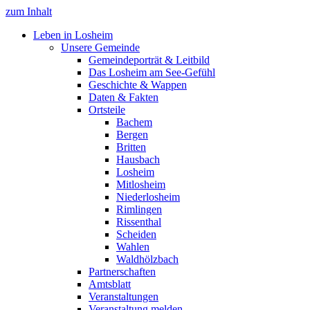
zum Inhalt
Leben in Losheim
Unsere Gemeinde
Gemeindeporträt & Leitbild
Das Losheim am See-Gefühl
Geschichte & Wappen
Daten & Fakten
Ortsteile
Bachem
Bergen
Britten
Hausbach
Losheim
Mitlosheim
Niederlosheim
Rimlingen
Rissenthal
Scheiden
Wahlen
Waldhölzbach
Partnerschaften
Amtsblatt
Veranstaltungen
Veranstaltung melden