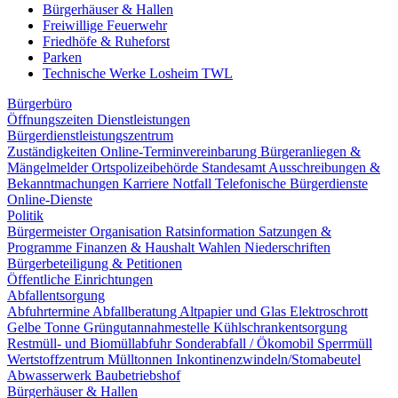
Bürgerhäuser & Hallen
Freiwillige Feuerwehr
Friedhöfe & Ruheforst
Parken
Technische Werke Losheim TWL
Bürgerbüro
Öffnungszeiten
Dienstleistungen
Bürgerdienstleistungszentrum
Zuständigkeiten
Online-Terminvereinbarung
Bürgeranliegen &
Mängelmelder
Ortspolizeibehörde
Standesamt
Ausschreibungen &
Bekanntmachungen
Karriere
Notfall
Telefonische Bürgerdienste
Online-Dienste
Politik
Bürgermeister
Organisation
Ratsinformation
Satzungen &
Programme
Finanzen & Haushalt
Wahlen
Niederschriften
Bürgerbeteiligung & Petitionen
Öffentliche Einrichtungen
Abfallentsorgung
Abfuhrtermine
Abfallberatung
Altpapier und Glas
Elektroschrott
Gelbe Tonne
Grüngutannahmestelle
Kühlschrankentsorgung
Restmüll- und Biomüllabfuhr
Sonderabfall / Ökomobil
Sperrmüll
Wertstoffzentrum
Mülltonnen
Inkontinenzwindeln/Stomabeutel
Abwasserwerk
Baubetriebshof
Bürgerhäuser & Hallen