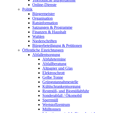
Telefonische Bürgerdienste
Online-Dienste
Politik
Bürgermeister
Organisation
Ratsinformation
Satzungen & Programme
Finanzen & Haushalt
Wahlen
Niederschriften
Bürgerbeteiligung & Petitionen
Öffentliche Einrichtungen
Abfallentsorgung
Abfuhrtermine
Abfallberatung
Altpapier und Glas
Elektroschrott
Gelbe Tonne
Grüngutannahmestelle
Kühlschrankentsorgung
Restmüll- und Biomüllabfuhr
Sonderabfall / Ökomobil
Sperrmüll
Wertstoffzentrum
Mülltonnen