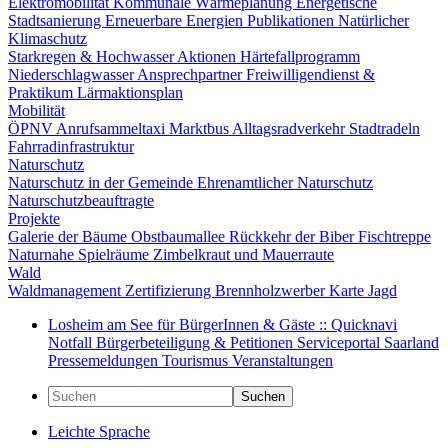
Elektromobilität
Kommunale Wärmeplanung
Energetische
Stadtsanierung
Erneuerbare Energien
Publikationen
Natürlicher
Klimaschutz
Starkregen & Hochwasser
Aktionen
Härtefallprogramm
Niederschlagwasser
Ansprechpartner
Freiwilligendienst &
Praktikum
Lärmaktionsplan
Mobilität
ÖPNV
Anrufsammeltaxi
Marktbus
Alltagsradverkehr
Stadtradeln
Fahrradinfrastruktur
Naturschutz
Naturschutz in der Gemeinde
Ehrenamtlicher Naturschutz
Naturschutzbeauftragte
Projekte
Galerie der Bäume
Obstbaumallee
Rückkehr der Biber
Fischtreppe
Naturnahe Spielräume
Zimbelkraut und Mauerraute
Wald
Waldmanagement
Zertifizierung
Brennholzwerber
Karte
Jagd
Losheim am See für BürgerInnen & Gäste :: Quicknavi
Notfall
Bürgerbeteiligung & Petitionen
Serviceportal Saarland
Pressemeldungen
Tourismus
Veranstaltungen
Suchen
Leichte Sprache