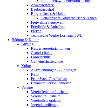
Inkontinenzwindeln/Stomabeutel
Abwasserwerk
Baubetriebshof
Bürgerhäuser & Hallen
Detailansicht Bürgerhäuser & Hallen
Freiwillige Feuerwehr
Friedhöfe & Ruheforst
Parken
Technische Werke Losheim TWL
Bildung & Kultur
Bildung
Kindertageseinrichtungen
Grundschulen
Förderschule
Gemeinschaftsschule
Kultur
Auszeichnungen & Ehrungen
Kino
Peter-Wust-Gesellschaft
Bekannte Persönlichkeiten
Vereine
Vereinsleben in Losheim
Vereine in Losheim
Vereinsliste updaten
Jugendbeteiligung