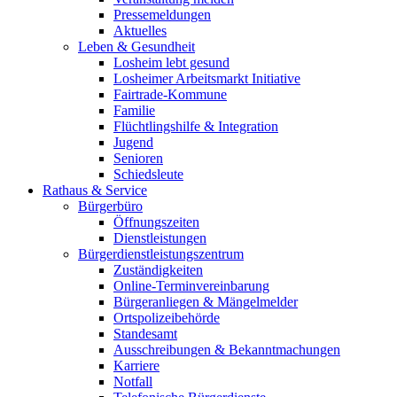
Pressemeldungen
Aktuelles
Leben & Gesundheit
Losheim lebt gesund
Losheimer Arbeitsmarkt Initiative
Fairtrade-Kommune
Familie
Flüchtlingshilfe & Integration
Jugend
Senioren
Schiedsleute
Rathaus & Service
Bürgerbüro
Öffnungszeiten
Dienstleistungen
Bürgerdienstleistungszentrum
Zuständigkeiten
Online-Terminvereinbarung
Bürgeranliegen & Mängelmelder
Ortspolizeibehörde
Standesamt
Ausschreibungen & Bekanntmachungen
Karriere
Notfall