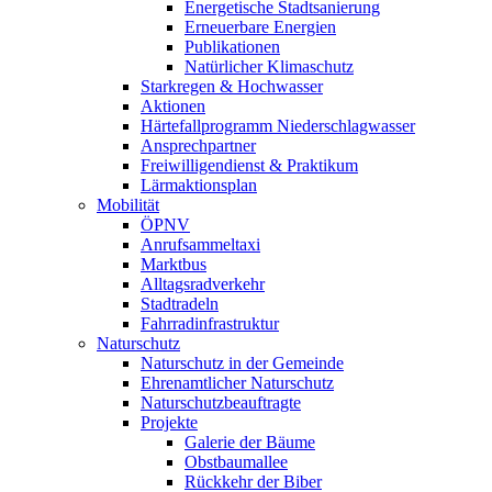
Energetische Stadtsanierung
Erneuerbare Energien
Publikationen
Natürlicher Klimaschutz
Starkregen & Hochwasser
Aktionen
Härtefallprogramm Niederschlagwasser
Ansprechpartner
Freiwilligendienst & Praktikum
Lärmaktionsplan
Mobilität
ÖPNV
Anrufsammeltaxi
Marktbus
Alltagsradverkehr
Stadtradeln
Fahrradinfrastruktur
Naturschutz
Naturschutz in der Gemeinde
Ehrenamtlicher Naturschutz
Naturschutzbeauftragte
Projekte
Galerie der Bäume
Obstbaumallee
Rückkehr der Biber