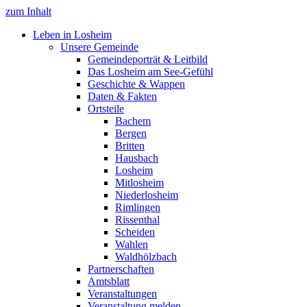
zum Inhalt
Leben in Losheim
Unsere Gemeinde
Gemeindeporträt & Leitbild
Das Losheim am See-Gefühl
Geschichte & Wappen
Daten & Fakten
Ortsteile
Bachem
Bergen
Britten
Hausbach
Losheim
Mitlosheim
Niederlosheim
Rimlingen
Rissenthal
Scheiden
Wahlen
Waldhölzbach
Partnerschaften
Amtsblatt
Veranstaltungen
Veranstaltung melden