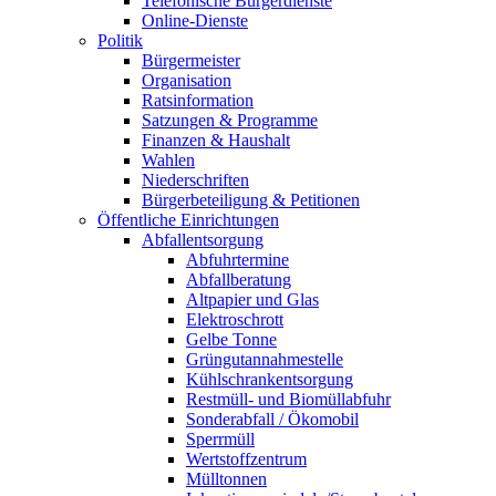
Telefonische Bürgerdienste
Online-Dienste
Politik
Bürgermeister
Organisation
Ratsinformation
Satzungen & Programme
Finanzen & Haushalt
Wahlen
Niederschriften
Bürgerbeteiligung & Petitionen
Öffentliche Einrichtungen
Abfallentsorgung
Abfuhrtermine
Abfallberatung
Altpapier und Glas
Elektroschrott
Gelbe Tonne
Grüngutannahmestelle
Kühlschrankentsorgung
Restmüll- und Biomüllabfuhr
Sonderabfall / Ökomobil
Sperrmüll
Wertstoffzentrum
Mülltonnen