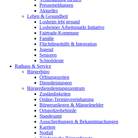
Pressemeldungen
Aktuelles
Leben & Gesundheit
Losheim lebt gesund
Losheimer Arbeitsmarkt Initiative
Fairtrade-Kommune
Familie
Flüchtlingshilfe & Integration
Jugend
Senioren
Schiedsleute
Rathaus & Service
Bürgerbüro
Öffnungszeiten
Dienstleistungen
Bürgerdienstleistungszentrum
Zuständigkeiten
Online-Terminvereinbarung
Bürgeranliegen & Mängelmelder
Ortspolizeibehörde
Standesamt
Ausschreibungen & Bekanntmachungen
Karriere
Notfall