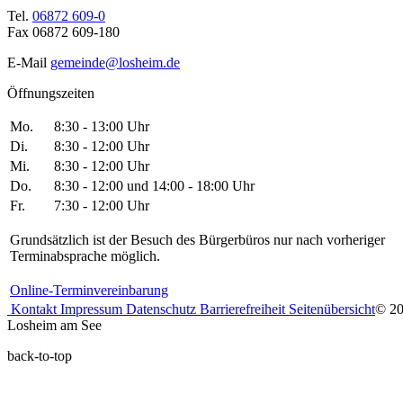
Tel.
06872 609-0
Fax 06872 609-180
E-Mail
gemeinde@losheim.de
Öffnungszeiten
Mo.
8:30 - 13:00 Uhr
Di.
8:30 - 12:00 Uhr
Mi.
8:30 - 12:00 Uhr
Do.
8:30 - 12:00 und 14:00 - 18:00 Uhr
Fr.
7:30 - 12:00 Uhr
Grundsätzlich ist der Besuch des Bürgerbüros nur nach vorheriger
Terminabsprache möglich.
Online-Terminvereinbarung
Kontakt
Impressum
Datenschutz
Barrierefreiheit
Seitenübersicht
© 2
Losheim am See
back-to-top