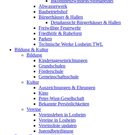
Inkontinenzwindeln/Stomabeutel
Abwasserwerk
Baubetriebshof
Bürgerhäuser & Hallen
Detailansicht Bürgerhäuser & Hallen
Freiwillige Feuerwehr
Friedhöfe & Ruheforst
Parken
Technische Werke Losheim TWL
Bildung & Kultur
Bildung
Kindertageseinrichtungen
Grundschulen
Förderschule
Gemeinschaftsschule
Kultur
Auszeichnungen & Ehrungen
Kino
Peter-Wust-Gesellschaft
Bekannte Persönlichkeiten
Vereine
Vereinsleben in Losheim
Vereine in Losheim
Vereinsliste updaten
Jugendbeteiligung