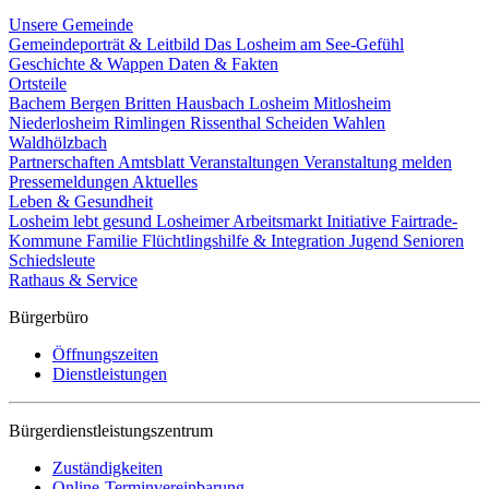
Unsere Gemeinde
Gemeindeporträt & Leitbild
Das Losheim am See-Gefühl
Geschichte & Wappen
Daten & Fakten
Ortsteile
Bachem
Bergen
Britten
Hausbach
Losheim
Mitlosheim
Niederlosheim
Rimlingen
Rissenthal
Scheiden
Wahlen
Waldhölzbach
Partnerschaften
Amtsblatt
Veranstaltungen
Veranstaltung melden
Pressemeldungen
Aktuelles
Leben & Gesundheit
Losheim lebt gesund
Losheimer Arbeitsmarkt Initiative
Fairtrade-
Kommune
Familie
Flüchtlingshilfe & Integration
Jugend
Senioren
Schiedsleute
Rathaus & Service
Bürgerbüro
Öffnungszeiten
Dienstleistungen
Bürgerdienstleistungszentrum
Zuständigkeiten
Online-Terminvereinbarung