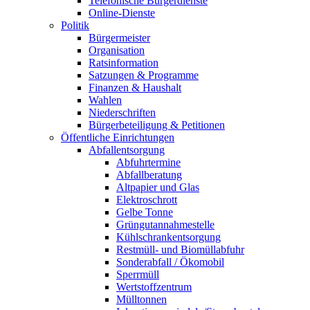
Telefonische Bürgerdienste
Online-Dienste
Politik
Bürgermeister
Organisation
Ratsinformation
Satzungen & Programme
Finanzen & Haushalt
Wahlen
Niederschriften
Bürgerbeteiligung & Petitionen
Öffentliche Einrichtungen
Abfallentsorgung
Abfuhrtermine
Abfallberatung
Altpapier und Glas
Elektroschrott
Gelbe Tonne
Grüngutannahmestelle
Kühlschrankentsorgung
Restmüll- und Biomüllabfuhr
Sonderabfall / Ökomobil
Sperrmüll
Wertstoffzentrum
Mülltonnen