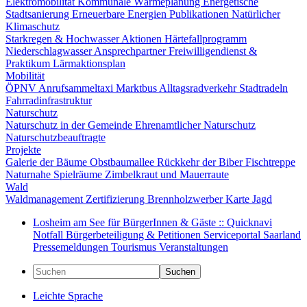
Elektromobilität
Kommunale Wärmeplanung
Energetische
Stadtsanierung
Erneuerbare Energien
Publikationen
Natürlicher
Klimaschutz
Starkregen & Hochwasser
Aktionen
Härtefallprogramm
Niederschlagwasser
Ansprechpartner
Freiwilligendienst &
Praktikum
Lärmaktionsplan
Mobilität
ÖPNV
Anrufsammeltaxi
Marktbus
Alltagsradverkehr
Stadtradeln
Fahrradinfrastruktur
Naturschutz
Naturschutz in der Gemeinde
Ehrenamtlicher Naturschutz
Naturschutzbeauftragte
Projekte
Galerie der Bäume
Obstbaumallee
Rückkehr der Biber
Fischtreppe
Naturnahe Spielräume
Zimbelkraut und Mauerraute
Wald
Waldmanagement
Zertifizierung
Brennholzwerber
Karte
Jagd
Losheim am See für BürgerInnen & Gäste :: Quicknavi
Notfall
Bürgerbeteiligung & Petitionen
Serviceportal Saarland
Pressemeldungen
Tourismus
Veranstaltungen
Suchen
Leichte Sprache