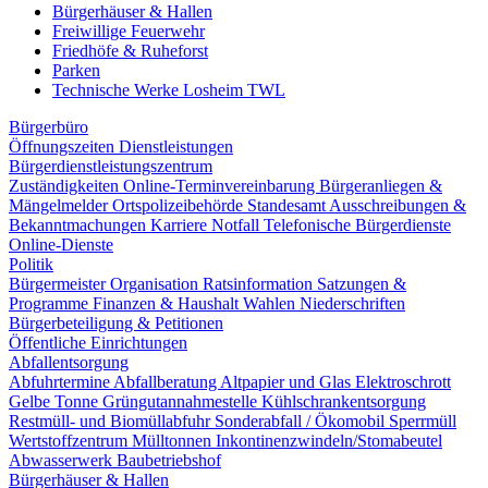
Bürgerhäuser & Hallen
Freiwillige Feuerwehr
Friedhöfe & Ruheforst
Parken
Technische Werke Losheim TWL
Bürgerbüro
Öffnungszeiten
Dienstleistungen
Bürgerdienstleistungszentrum
Zuständigkeiten
Online-Terminvereinbarung
Bürgeranliegen &
Mängelmelder
Ortspolizeibehörde
Standesamt
Ausschreibungen &
Bekanntmachungen
Karriere
Notfall
Telefonische Bürgerdienste
Online-Dienste
Politik
Bürgermeister
Organisation
Ratsinformation
Satzungen &
Programme
Finanzen & Haushalt
Wahlen
Niederschriften
Bürgerbeteiligung & Petitionen
Öffentliche Einrichtungen
Abfallentsorgung
Abfuhrtermine
Abfallberatung
Altpapier und Glas
Elektroschrott
Gelbe Tonne
Grüngutannahmestelle
Kühlschrankentsorgung
Restmüll- und Biomüllabfuhr
Sonderabfall / Ökomobil
Sperrmüll
Wertstoffzentrum
Mülltonnen
Inkontinenzwindeln/Stomabeutel
Abwasserwerk
Baubetriebshof
Bürgerhäuser & Hallen