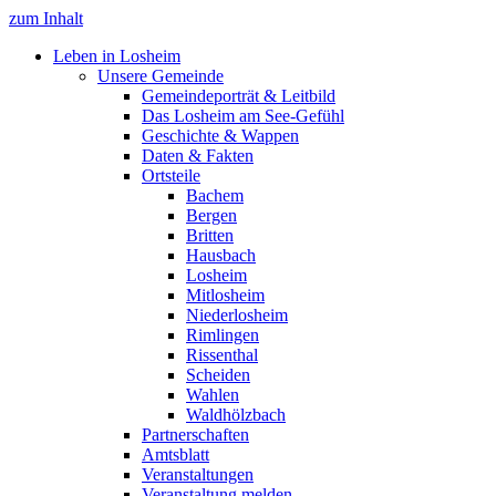
zum Inhalt
Leben in Losheim
Unsere Gemeinde
Gemeindeporträt & Leitbild
Das Losheim am See-Gefühl
Geschichte & Wappen
Daten & Fakten
Ortsteile
Bachem
Bergen
Britten
Hausbach
Losheim
Mitlosheim
Niederlosheim
Rimlingen
Rissenthal
Scheiden
Wahlen
Waldhölzbach
Partnerschaften
Amtsblatt
Veranstaltungen
Veranstaltung melden