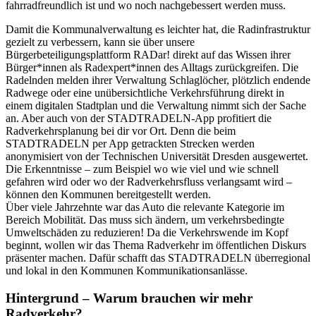
fahrradfreundlich ist und wo noch nachgebessert werden muss.
Damit die Kommunalverwaltung es leichter hat, die Radinfrastruktur
gezielt zu verbessern, kann sie über unsere
Bürgerbeteiligungsplattform RADar! direkt auf das Wissen ihrer
Bürger*innen als Radexpert*innen des Alltags zurückgreifen. Die
Radelnden melden ihrer Verwaltung Schlaglöcher, plötzlich endende
Radwege oder eine unübersichtliche Verkehrsführung direkt in
einem digitalen Stadtplan und die Verwaltung nimmt sich der Sache
an. Aber auch von der STADTRADELN-App profitiert die
Radverkehrsplanung bei dir vor Ort. Denn die beim
STADTRADELN per App getrackten Strecken werden
anonymisiert von der Technischen Universität Dresden ausgewertet.
Die Erkenntnisse – zum Beispiel wo wie viel und wie schnell
gefahren wird oder wo der Radverkehrsfluss verlangsamt wird –
können den Kommunen bereitgestellt werden.
Über viele Jahrzehnte war das Auto die relevante Kategorie im
Bereich Mobilität. Das muss sich ändern, um verkehrsbedingte
Umweltschäden zu reduzieren! Da die Verkehrswende im Kopf
beginnt, wollen wir das Thema Radverkehr im öffentlichen Diskurs
präsenter machen. Dafür schafft das STADTRADELN überregional
und lokal in den Kommunen Kommunikationsanlässe.
Hintergrund – Warum brauchen wir mehr
Radverkehr?