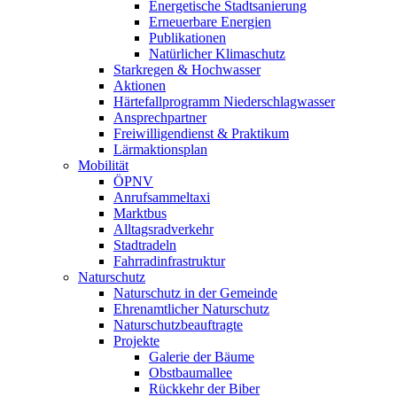
Energetische Stadtsanierung
Erneuerbare Energien
Publikationen
Natürlicher Klimaschutz
Starkregen & Hochwasser
Aktionen
Härtefallprogramm Niederschlagwasser
Ansprechpartner
Freiwilligendienst & Praktikum
Lärmaktionsplan
Mobilität
ÖPNV
Anrufsammeltaxi
Marktbus
Alltagsradverkehr
Stadtradeln
Fahrradinfrastruktur
Naturschutz
Naturschutz in der Gemeinde
Ehrenamtlicher Naturschutz
Naturschutzbeauftragte
Projekte
Galerie der Bäume
Obstbaumallee
Rückkehr der Biber