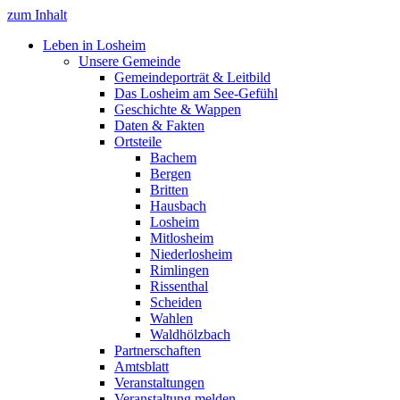
zum Inhalt
Leben in Losheim
Unsere Gemeinde
Gemeindeporträt & Leitbild
Das Losheim am See-Gefühl
Geschichte & Wappen
Daten & Fakten
Ortsteile
Bachem
Bergen
Britten
Hausbach
Losheim
Mitlosheim
Niederlosheim
Rimlingen
Rissenthal
Scheiden
Wahlen
Waldhölzbach
Partnerschaften
Amtsblatt
Veranstaltungen
Veranstaltung melden