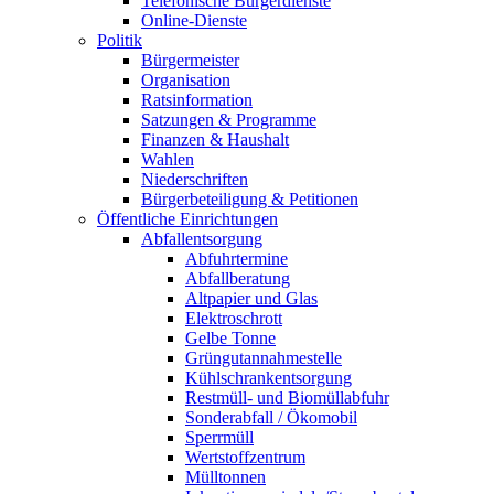
Telefonische Bürgerdienste
Online-Dienste
Politik
Bürgermeister
Organisation
Ratsinformation
Satzungen & Programme
Finanzen & Haushalt
Wahlen
Niederschriften
Bürgerbeteiligung & Petitionen
Öffentliche Einrichtungen
Abfallentsorgung
Abfuhrtermine
Abfallberatung
Altpapier und Glas
Elektroschrott
Gelbe Tonne
Grüngutannahmestelle
Kühlschrankentsorgung
Restmüll- und Biomüllabfuhr
Sonderabfall / Ökomobil
Sperrmüll
Wertstoffzentrum
Mülltonnen