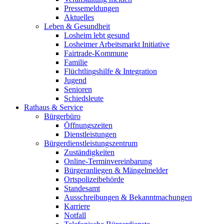
Pressemeldungen
Aktuelles
Leben & Gesundheit
Losheim lebt gesund
Losheimer Arbeitsmarkt Initiative
Fairtrade-Kommune
Familie
Flüchtlingshilfe & Integration
Jugend
Senioren
Schiedsleute
Rathaus & Service
Bürgerbüro
Öffnungszeiten
Dienstleistungen
Bürgerdienstleistungszentrum
Zuständigkeiten
Online-Terminvereinbarung
Bürgeranliegen & Mängelmelder
Ortspolizeibehörde
Standesamt
Ausschreibungen & Bekanntmachungen
Karriere
Notfall