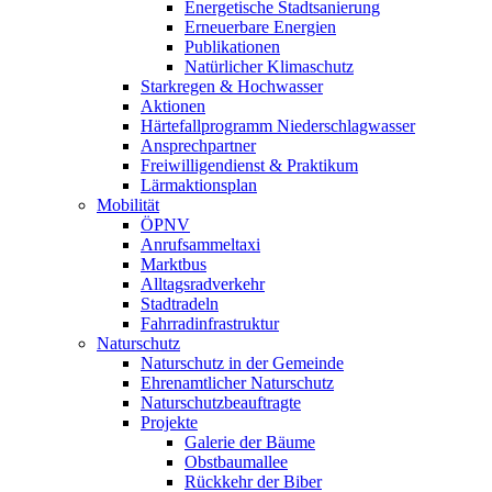
Energetische Stadtsanierung
Erneuerbare Energien
Publikationen
Natürlicher Klimaschutz
Starkregen & Hochwasser
Aktionen
Härtefallprogramm Niederschlagwasser
Ansprechpartner
Freiwilligendienst & Praktikum
Lärmaktionsplan
Mobilität
ÖPNV
Anrufsammeltaxi
Marktbus
Alltagsradverkehr
Stadtradeln
Fahrradinfrastruktur
Naturschutz
Naturschutz in der Gemeinde
Ehrenamtlicher Naturschutz
Naturschutzbeauftragte
Projekte
Galerie der Bäume
Obstbaumallee
Rückkehr der Biber