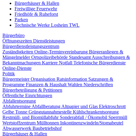
Bürgerhäuser & Hallen
Freiwillige Feuerwehr
Friedhöfe & Ruheforst
Parken
Technische Werke Losheim TWL
Bürgerbüro
Öffnungszeiten
Dienstleistungen
Bürgerdienstleistungszentrum
Zuständigkeiten
Online-Terminvereinbarung
Bürgeranliegen &
Mängelmelder
Ortspolizeibehörde
Standesamt
Ausschreibungen &
Bekanntmachungen
Karriere
Notfall
Telefonische Bürgerdienste
Online-Dienste
Politik
Bürgermeister
Organisation
Ratsinformation
Satzungen &
Programme
Finanzen & Haushalt
Wahlen
Niederschriften
Bürgerbeteiligung & Petitionen
Öffentliche Einrichtungen
Abfallentsorgung
Abfuhrtermine
Abfallberatung
Altpapier und Glas
Elektroschrott
Gelbe Tonne
Grüngutannahmestelle
Kühlschrankentsorgung
Restmüll- und Biomüllabfuhr
Sonderabfall / Ökomobil
Sperrmüll
Wertstoffzentrum
Mülltonnen
Inkontinenzwindeln/Stomabeutel
Abwasserwerk
Baubetriebshof
Bürgerhäuser & Hallen