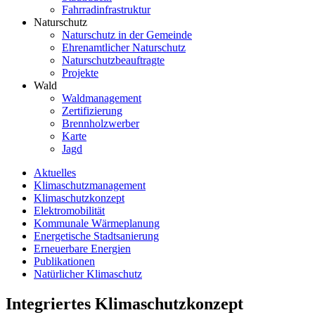
Fahrradinfrastruktur
Naturschutz
Naturschutz in der Gemeinde
Ehrenamtlicher Naturschutz
Naturschutzbeauftragte
Projekte
Wald
Waldmanagement
Zertifizierung
Brennholzwerber
Karte
Jagd
Aktuelles
Klimaschutzmanagement
Klimaschutzkonzept
Elektromobilität
Kommunale Wärmeplanung
Energetische Stadtsanierung
Erneuerbare Energien
Publikationen
Natürlicher Klimaschutz
Integriertes Klimaschutzkonzept