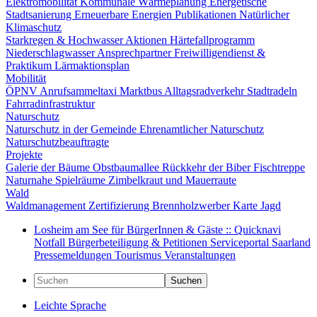
Elektromobilität
Kommunale Wärmeplanung
Energetische
Stadtsanierung
Erneuerbare Energien
Publikationen
Natürlicher
Klimaschutz
Starkregen & Hochwasser
Aktionen
Härtefallprogramm
Niederschlagwasser
Ansprechpartner
Freiwilligendienst &
Praktikum
Lärmaktionsplan
Mobilität
ÖPNV
Anrufsammeltaxi
Marktbus
Alltagsradverkehr
Stadtradeln
Fahrradinfrastruktur
Naturschutz
Naturschutz in der Gemeinde
Ehrenamtlicher Naturschutz
Naturschutzbeauftragte
Projekte
Galerie der Bäume
Obstbaumallee
Rückkehr der Biber
Fischtreppe
Naturnahe Spielräume
Zimbelkraut und Mauerraute
Wald
Waldmanagement
Zertifizierung
Brennholzwerber
Karte
Jagd
Losheim am See für BürgerInnen & Gäste :: Quicknavi
Notfall
Bürgerbeteiligung & Petitionen
Serviceportal Saarland
Pressemeldungen
Tourismus
Veranstaltungen
Suchen
Leichte Sprache