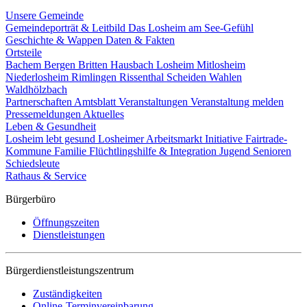
Unsere Gemeinde
Gemeindeporträt & Leitbild
Das Losheim am See-Gefühl
Geschichte & Wappen
Daten & Fakten
Ortsteile
Bachem
Bergen
Britten
Hausbach
Losheim
Mitlosheim
Niederlosheim
Rimlingen
Rissenthal
Scheiden
Wahlen
Waldhölzbach
Partnerschaften
Amtsblatt
Veranstaltungen
Veranstaltung melden
Pressemeldungen
Aktuelles
Leben & Gesundheit
Losheim lebt gesund
Losheimer Arbeitsmarkt Initiative
Fairtrade-
Kommune
Familie
Flüchtlingshilfe & Integration
Jugend
Senioren
Schiedsleute
Rathaus & Service
Bürgerbüro
Öffnungszeiten
Dienstleistungen
Bürgerdienstleistungszentrum
Zuständigkeiten
Online-Terminvereinbarung