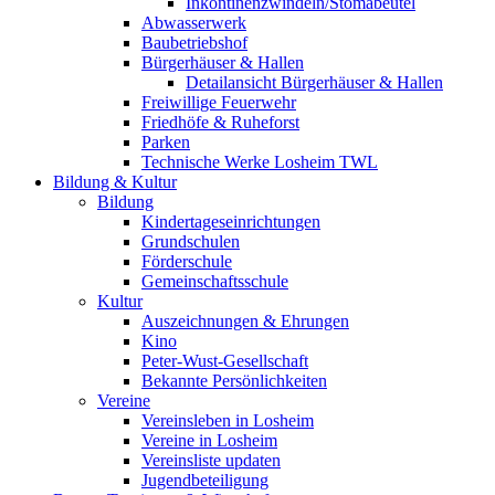
Inkontinenzwindeln/Stomabeutel
Abwasserwerk
Baubetriebshof
Bürgerhäuser & Hallen
Detailansicht Bürgerhäuser & Hallen
Freiwillige Feuerwehr
Friedhöfe & Ruheforst
Parken
Technische Werke Losheim TWL
Bildung & Kultur
Bildung
Kindertageseinrichtungen
Grundschulen
Förderschule
Gemeinschaftsschule
Kultur
Auszeichnungen & Ehrungen
Kino
Peter-Wust-Gesellschaft
Bekannte Persönlichkeiten
Vereine
Vereinsleben in Losheim
Vereine in Losheim
Vereinsliste updaten
Jugendbeteiligung