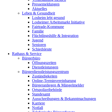
Pressemeldungen
Aktuelles
Leben & Gesundheit
Losheim lebt gesund
Losheimer Arbeitsmarkt Initiative
Fairtrade-Kommune
Familie
Flüchtlingshilfe & Integration
Jugend
Senioren
Schiedsleute
Rathaus & Service
Bürgerbüro
Öffnungszeiten
Dienstleistungen
Bürgerdienstleistungszentrum
Zuständigkeiten
Online-Terminvereinbarung
Bürgeranliegen & Mängelmelder
Ortspolizeibehörde
Standesamt
Ausschreibungen & Bekanntmachungen
Karriere
Notfall