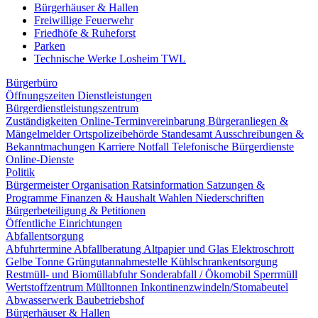
Bürgerhäuser & Hallen
Freiwillige Feuerwehr
Friedhöfe & Ruheforst
Parken
Technische Werke Losheim TWL
Bürgerbüro
Öffnungszeiten
Dienstleistungen
Bürgerdienstleistungszentrum
Zuständigkeiten
Online-Terminvereinbarung
Bürgeranliegen &
Mängelmelder
Ortspolizeibehörde
Standesamt
Ausschreibungen &
Bekanntmachungen
Karriere
Notfall
Telefonische Bürgerdienste
Online-Dienste
Politik
Bürgermeister
Organisation
Ratsinformation
Satzungen &
Programme
Finanzen & Haushalt
Wahlen
Niederschriften
Bürgerbeteiligung & Petitionen
Öffentliche Einrichtungen
Abfallentsorgung
Abfuhrtermine
Abfallberatung
Altpapier und Glas
Elektroschrott
Gelbe Tonne
Grüngutannahmestelle
Kühlschrankentsorgung
Restmüll- und Biomüllabfuhr
Sonderabfall / Ökomobil
Sperrmüll
Wertstoffzentrum
Mülltonnen
Inkontinenzwindeln/Stomabeutel
Abwasserwerk
Baubetriebshof
Bürgerhäuser & Hallen