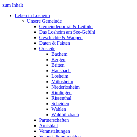
zum Inhalt
Leben in Losheim
Unsere Gemeinde
Gemeindeporträt & Leitbild
Das Losheim am See-Gefühl
Geschichte & Wappen
Daten & Fakten
Ortsteile
Bachem
Bergen
Britten
Hausbach
Losheim
Mitlosheim
Niederlosheim
Rimlingen
Rissenthal
Scheiden
Wahlen
Waldhölzbach
Partnerschaften
Amtsblatt
Veranstaltungen
Veranstaltung melden