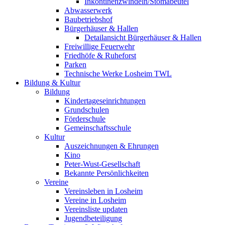
Inkontinenzwindeln/Stomabeutel
Abwasserwerk
Baubetriebshof
Bürgerhäuser & Hallen
Detailansicht Bürgerhäuser & Hallen
Freiwillige Feuerwehr
Friedhöfe & Ruheforst
Parken
Technische Werke Losheim TWL
Bildung & Kultur
Bildung
Kindertageseinrichtungen
Grundschulen
Förderschule
Gemeinschaftsschule
Kultur
Auszeichnungen & Ehrungen
Kino
Peter-Wust-Gesellschaft
Bekannte Persönlichkeiten
Vereine
Vereinsleben in Losheim
Vereine in Losheim
Vereinsliste updaten
Jugendbeteiligung