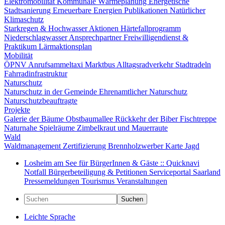
Elektromobilität
Kommunale Wärmeplanung
Energetische
Stadtsanierung
Erneuerbare Energien
Publikationen
Natürlicher
Klimaschutz
Starkregen & Hochwasser
Aktionen
Härtefallprogramm
Niederschlagwasser
Ansprechpartner
Freiwilligendienst &
Praktikum
Lärmaktionsplan
Mobilität
ÖPNV
Anrufsammeltaxi
Marktbus
Alltagsradverkehr
Stadtradeln
Fahrradinfrastruktur
Naturschutz
Naturschutz in der Gemeinde
Ehrenamtlicher Naturschutz
Naturschutzbeauftragte
Projekte
Galerie der Bäume
Obstbaumallee
Rückkehr der Biber
Fischtreppe
Naturnahe Spielräume
Zimbelkraut und Mauerraute
Wald
Waldmanagement
Zertifizierung
Brennholzwerber
Karte
Jagd
Losheim am See für BürgerInnen & Gäste :: Quicknavi
Notfall
Bürgerbeteiligung & Petitionen
Serviceportal Saarland
Pressemeldungen
Tourismus
Veranstaltungen
Suchen
Leichte Sprache