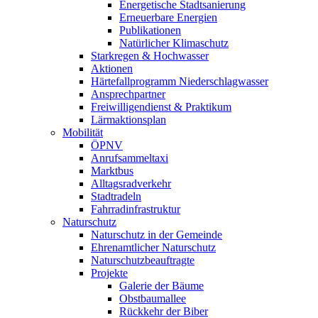
Energetische Stadtsanierung
Erneuerbare Energien
Publikationen
Natürlicher Klimaschutz
Starkregen & Hochwasser
Aktionen
Härtefallprogramm Niederschlagwasser
Ansprechpartner
Freiwilligendienst & Praktikum
Lärmaktionsplan
Mobilität
ÖPNV
Anrufsammeltaxi
Marktbus
Alltagsradverkehr
Stadtradeln
Fahrradinfrastruktur
Naturschutz
Naturschutz in der Gemeinde
Ehrenamtlicher Naturschutz
Naturschutzbeauftragte
Projekte
Galerie der Bäume
Obstbaumallee
Rückkehr der Biber