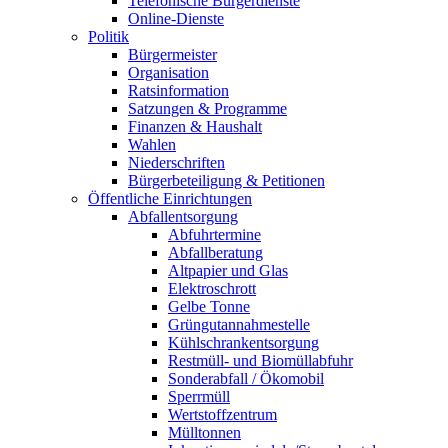
Telefonische Bürgerdienste
Online-Dienste
Politik
Bürgermeister
Organisation
Ratsinformation
Satzungen & Programme
Finanzen & Haushalt
Wahlen
Niederschriften
Bürgerbeteiligung & Petitionen
Öffentliche Einrichtungen
Abfallentsorgung
Abfuhrtermine
Abfallberatung
Altpapier und Glas
Elektroschrott
Gelbe Tonne
Grüngutannahmestelle
Kühlschrankentsorgung
Restmüll- und Biomüllabfuhr
Sonderabfall / Ökomobil
Sperrmüll
Wertstoffzentrum
Mülltonnen