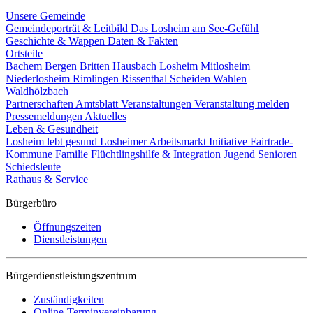
Unsere Gemeinde
Gemeindeporträt & Leitbild
Das Losheim am See-Gefühl
Geschichte & Wappen
Daten & Fakten
Ortsteile
Bachem
Bergen
Britten
Hausbach
Losheim
Mitlosheim
Niederlosheim
Rimlingen
Rissenthal
Scheiden
Wahlen
Waldhölzbach
Partnerschaften
Amtsblatt
Veranstaltungen
Veranstaltung melden
Pressemeldungen
Aktuelles
Leben & Gesundheit
Losheim lebt gesund
Losheimer Arbeitsmarkt Initiative
Fairtrade-
Kommune
Familie
Flüchtlingshilfe & Integration
Jugend
Senioren
Schiedsleute
Rathaus & Service
Bürgerbüro
Öffnungszeiten
Dienstleistungen
Bürgerdienstleistungszentrum
Zuständigkeiten
Online-Terminvereinbarung