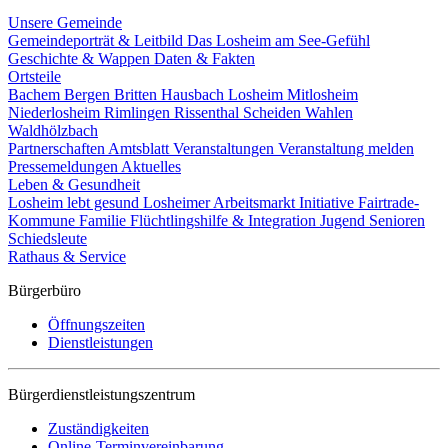
Unsere Gemeinde
Gemeindeporträt & Leitbild
Das Losheim am See-Gefühl
Geschichte & Wappen
Daten & Fakten
Ortsteile
Bachem
Bergen
Britten
Hausbach
Losheim
Mitlosheim
Niederlosheim
Rimlingen
Rissenthal
Scheiden
Wahlen
Waldhölzbach
Partnerschaften
Amtsblatt
Veranstaltungen
Veranstaltung melden
Pressemeldungen
Aktuelles
Leben & Gesundheit
Losheim lebt gesund
Losheimer Arbeitsmarkt Initiative
Fairtrade-
Kommune
Familie
Flüchtlingshilfe & Integration
Jugend
Senioren
Schiedsleute
Rathaus & Service
Bürgerbüro
Öffnungszeiten
Dienstleistungen
Bürgerdienstleistungszentrum
Zuständigkeiten
Online-Terminvereinbarung