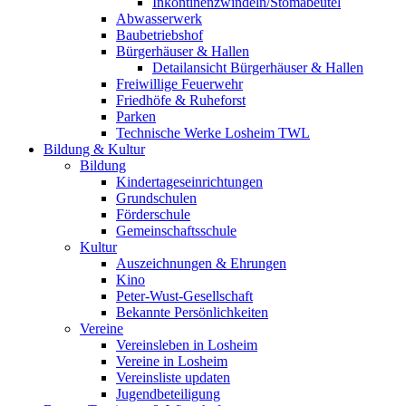
Inkontinenzwindeln/Stomabeutel
Abwasserwerk
Baubetriebshof
Bürgerhäuser & Hallen
Detailansicht Bürgerhäuser & Hallen
Freiwillige Feuerwehr
Friedhöfe & Ruheforst
Parken
Technische Werke Losheim TWL
Bildung & Kultur
Bildung
Kindertageseinrichtungen
Grundschulen
Förderschule
Gemeinschaftsschule
Kultur
Auszeichnungen & Ehrungen
Kino
Peter-Wust-Gesellschaft
Bekannte Persönlichkeiten
Vereine
Vereinsleben in Losheim
Vereine in Losheim
Vereinsliste updaten
Jugendbeteiligung