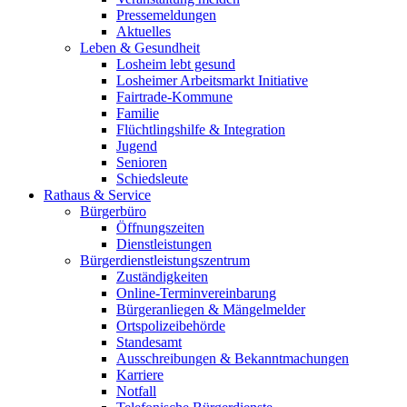
Pressemeldungen
Aktuelles
Leben & Gesundheit
Losheim lebt gesund
Losheimer Arbeitsmarkt Initiative
Fairtrade-Kommune
Familie
Flüchtlingshilfe & Integration
Jugend
Senioren
Schiedsleute
Rathaus & Service
Bürgerbüro
Öffnungszeiten
Dienstleistungen
Bürgerdienstleistungszentrum
Zuständigkeiten
Online-Terminvereinbarung
Bürgeranliegen & Mängelmelder
Ortspolizeibehörde
Standesamt
Ausschreibungen & Bekanntmachungen
Karriere
Notfall