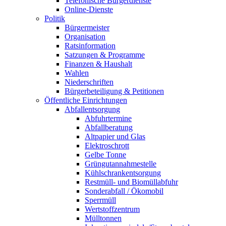
Telefonische Bürgerdienste
Online-Dienste
Politik
Bürgermeister
Organisation
Ratsinformation
Satzungen & Programme
Finanzen & Haushalt
Wahlen
Niederschriften
Bürgerbeteiligung & Petitionen
Öffentliche Einrichtungen
Abfallentsorgung
Abfuhrtermine
Abfallberatung
Altpapier und Glas
Elektroschrott
Gelbe Tonne
Grüngutannahmestelle
Kühlschrankentsorgung
Restmüll- und Biomüllabfuhr
Sonderabfall / Ökomobil
Sperrmüll
Wertstoffzentrum
Mülltonnen