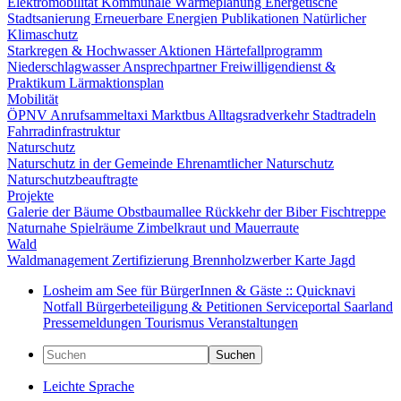
Elektromobilität
Kommunale Wärmeplanung
Energetische
Stadtsanierung
Erneuerbare Energien
Publikationen
Natürlicher
Klimaschutz
Starkregen & Hochwasser
Aktionen
Härtefallprogramm
Niederschlagwasser
Ansprechpartner
Freiwilligendienst &
Praktikum
Lärmaktionsplan
Mobilität
ÖPNV
Anrufsammeltaxi
Marktbus
Alltagsradverkehr
Stadtradeln
Fahrradinfrastruktur
Naturschutz
Naturschutz in der Gemeinde
Ehrenamtlicher Naturschutz
Naturschutzbeauftragte
Projekte
Galerie der Bäume
Obstbaumallee
Rückkehr der Biber
Fischtreppe
Naturnahe Spielräume
Zimbelkraut und Mauerraute
Wald
Waldmanagement
Zertifizierung
Brennholzwerber
Karte
Jagd
Losheim am See für BürgerInnen & Gäste :: Quicknavi
Notfall
Bürgerbeteiligung & Petitionen
Serviceportal Saarland
Pressemeldungen
Tourismus
Veranstaltungen
Suchen
Leichte Sprache