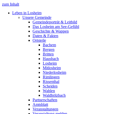
zum Inhalt
Leben in Losheim
Unsere Gemeinde
Gemeindeporträt & Leitbild
Das Losheim am See-Gefühl
Geschichte & Wappen
Daten & Fakten
Ortsteile
Bachem
Bergen
Britten
Hausbach
Losheim
Mitlosheim
Niederlosheim
Rimlingen
Rissenthal
Scheiden
Wahlen
Waldhölzbach
Partnerschaften
Amtsblatt
Veranstaltungen
Veranstaltung melden