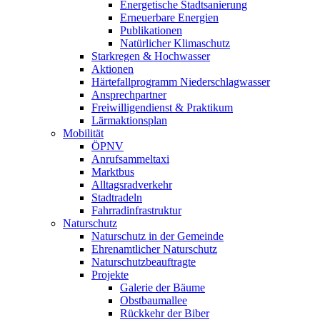
Energetische Stadtsanierung
Erneuerbare Energien
Publikationen
Natürlicher Klimaschutz
Starkregen & Hochwasser
Aktionen
Härtefallprogramm Niederschlagwasser
Ansprechpartner
Freiwilligendienst & Praktikum
Lärmaktionsplan
Mobilität
ÖPNV
Anrufsammeltaxi
Marktbus
Alltagsradverkehr
Stadtradeln
Fahrradinfrastruktur
Naturschutz
Naturschutz in der Gemeinde
Ehrenamtlicher Naturschutz
Naturschutzbeauftragte
Projekte
Galerie der Bäume
Obstbaumallee
Rückkehr der Biber