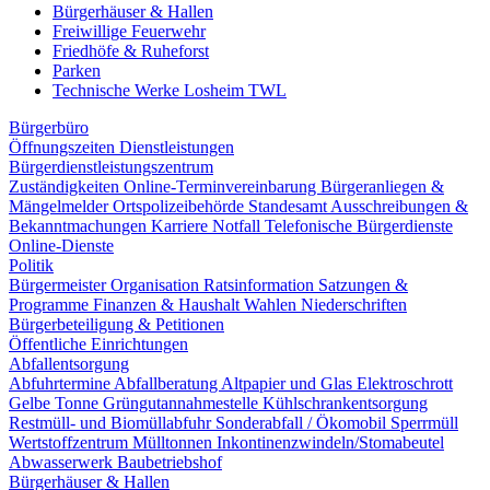
Bürgerhäuser & Hallen
Freiwillige Feuerwehr
Friedhöfe & Ruheforst
Parken
Technische Werke Losheim TWL
Bürgerbüro
Öffnungszeiten
Dienstleistungen
Bürgerdienstleistungszentrum
Zuständigkeiten
Online-Terminvereinbarung
Bürgeranliegen &
Mängelmelder
Ortspolizeibehörde
Standesamt
Ausschreibungen &
Bekanntmachungen
Karriere
Notfall
Telefonische Bürgerdienste
Online-Dienste
Politik
Bürgermeister
Organisation
Ratsinformation
Satzungen &
Programme
Finanzen & Haushalt
Wahlen
Niederschriften
Bürgerbeteiligung & Petitionen
Öffentliche Einrichtungen
Abfallentsorgung
Abfuhrtermine
Abfallberatung
Altpapier und Glas
Elektroschrott
Gelbe Tonne
Grüngutannahmestelle
Kühlschrankentsorgung
Restmüll- und Biomüllabfuhr
Sonderabfall / Ökomobil
Sperrmüll
Wertstoffzentrum
Mülltonnen
Inkontinenzwindeln/Stomabeutel
Abwasserwerk
Baubetriebshof
Bürgerhäuser & Hallen