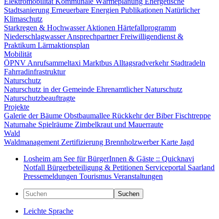
Elektromobilität
Kommunale Wärmeplanung
Energetische
Stadtsanierung
Erneuerbare Energien
Publikationen
Natürlicher
Klimaschutz
Starkregen & Hochwasser
Aktionen
Härtefallprogramm
Niederschlagwasser
Ansprechpartner
Freiwilligendienst &
Praktikum
Lärmaktionsplan
Mobilität
ÖPNV
Anrufsammeltaxi
Marktbus
Alltagsradverkehr
Stadtradeln
Fahrradinfrastruktur
Naturschutz
Naturschutz in der Gemeinde
Ehrenamtlicher Naturschutz
Naturschutzbeauftragte
Projekte
Galerie der Bäume
Obstbaumallee
Rückkehr der Biber
Fischtreppe
Naturnahe Spielräume
Zimbelkraut und Mauerraute
Wald
Waldmanagement
Zertifizierung
Brennholzwerber
Karte
Jagd
Losheim am See für BürgerInnen & Gäste :: Quicknavi
Notfall
Bürgerbeteiligung & Petitionen
Serviceportal Saarland
Pressemeldungen
Tourismus
Veranstaltungen
Suchen
Leichte Sprache