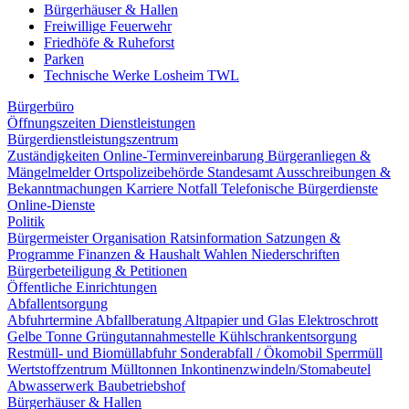
Bürgerhäuser & Hallen
Freiwillige Feuerwehr
Friedhöfe & Ruheforst
Parken
Technische Werke Losheim TWL
Bürgerbüro
Öffnungszeiten
Dienstleistungen
Bürgerdienstleistungszentrum
Zuständigkeiten
Online-Terminvereinbarung
Bürgeranliegen &
Mängelmelder
Ortspolizeibehörde
Standesamt
Ausschreibungen &
Bekanntmachungen
Karriere
Notfall
Telefonische Bürgerdienste
Online-Dienste
Politik
Bürgermeister
Organisation
Ratsinformation
Satzungen &
Programme
Finanzen & Haushalt
Wahlen
Niederschriften
Bürgerbeteiligung & Petitionen
Öffentliche Einrichtungen
Abfallentsorgung
Abfuhrtermine
Abfallberatung
Altpapier und Glas
Elektroschrott
Gelbe Tonne
Grüngutannahmestelle
Kühlschrankentsorgung
Restmüll- und Biomüllabfuhr
Sonderabfall / Ökomobil
Sperrmüll
Wertstoffzentrum
Mülltonnen
Inkontinenzwindeln/Stomabeutel
Abwasserwerk
Baubetriebshof
Bürgerhäuser & Hallen