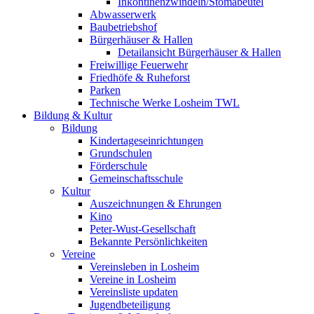
Inkontinenzwindeln/Stomabeutel
Abwasserwerk
Baubetriebshof
Bürgerhäuser & Hallen
Detailansicht Bürgerhäuser & Hallen
Freiwillige Feuerwehr
Friedhöfe & Ruheforst
Parken
Technische Werke Losheim TWL
Bildung & Kultur
Bildung
Kindertageseinrichtungen
Grundschulen
Förderschule
Gemeinschaftsschule
Kultur
Auszeichnungen & Ehrungen
Kino
Peter-Wust-Gesellschaft
Bekannte Persönlichkeiten
Vereine
Vereinsleben in Losheim
Vereine in Losheim
Vereinsliste updaten
Jugendbeteiligung