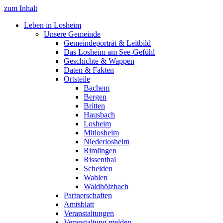
zum Inhalt
Leben in Losheim
Unsere Gemeinde
Gemeindeporträt & Leitbild
Das Losheim am See-Gefühl
Geschichte & Wappen
Daten & Fakten
Ortsteile
Bachem
Bergen
Britten
Hausbach
Losheim
Mitlosheim
Niederlosheim
Rimlingen
Rissenthal
Scheiden
Wahlen
Waldhölzbach
Partnerschaften
Amtsblatt
Veranstaltungen
Veranstaltung melden