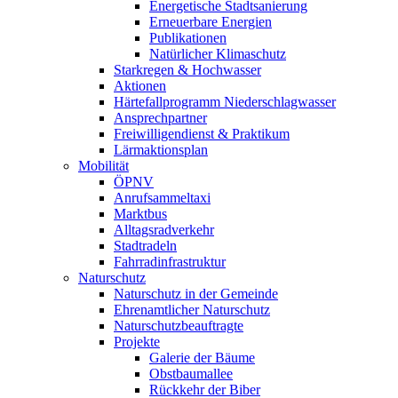
Energetische Stadtsanierung
Erneuerbare Energien
Publikationen
Natürlicher Klimaschutz
Starkregen & Hochwasser
Aktionen
Härtefallprogramm Niederschlagwasser
Ansprechpartner
Freiwilligendienst & Praktikum
Lärmaktionsplan
Mobilität
ÖPNV
Anrufsammeltaxi
Marktbus
Alltagsradverkehr
Stadtradeln
Fahrradinfrastruktur
Naturschutz
Naturschutz in der Gemeinde
Ehrenamtlicher Naturschutz
Naturschutzbeauftragte
Projekte
Galerie der Bäume
Obstbaumallee
Rückkehr der Biber