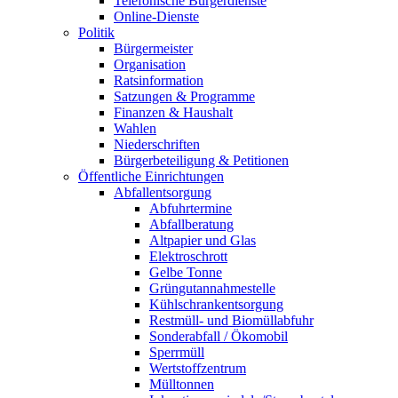
Telefonische Bürgerdienste
Online-Dienste
Politik
Bürgermeister
Organisation
Ratsinformation
Satzungen & Programme
Finanzen & Haushalt
Wahlen
Niederschriften
Bürgerbeteiligung & Petitionen
Öffentliche Einrichtungen
Abfallentsorgung
Abfuhrtermine
Abfallberatung
Altpapier und Glas
Elektroschrott
Gelbe Tonne
Grüngutannahmestelle
Kühlschrankentsorgung
Restmüll- und Biomüllabfuhr
Sonderabfall / Ökomobil
Sperrmüll
Wertstoffzentrum
Mülltonnen