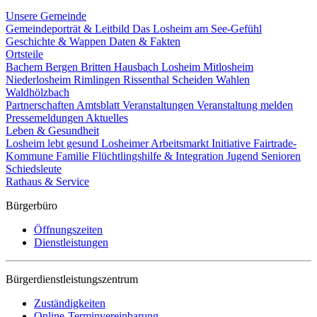
Unsere Gemeinde
Gemeindeporträt & Leitbild
Das Losheim am See-Gefühl
Geschichte & Wappen
Daten & Fakten
Ortsteile
Bachem
Bergen
Britten
Hausbach
Losheim
Mitlosheim
Niederlosheim
Rimlingen
Rissenthal
Scheiden
Wahlen
Waldhölzbach
Partnerschaften
Amtsblatt
Veranstaltungen
Veranstaltung melden
Pressemeldungen
Aktuelles
Leben & Gesundheit
Losheim lebt gesund
Losheimer Arbeitsmarkt Initiative
Fairtrade-
Kommune
Familie
Flüchtlingshilfe & Integration
Jugend
Senioren
Schiedsleute
Rathaus & Service
Bürgerbüro
Öffnungszeiten
Dienstleistungen
Bürgerdienstleistungszentrum
Zuständigkeiten
Online-Terminvereinbarung