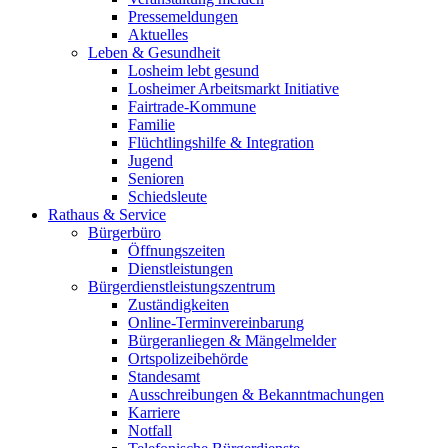
Pressemeldungen
Aktuelles
Leben & Gesundheit
Losheim lebt gesund
Losheimer Arbeitsmarkt Initiative
Fairtrade-Kommune
Familie
Flüchtlingshilfe & Integration
Jugend
Senioren
Schiedsleute
Rathaus & Service
Bürgerbüro
Öffnungszeiten
Dienstleistungen
Bürgerdienstleistungszentrum
Zuständigkeiten
Online-Terminvereinbarung
Bürgeranliegen & Mängelmelder
Ortspolizeibehörde
Standesamt
Ausschreibungen & Bekanntmachungen
Karriere
Notfall