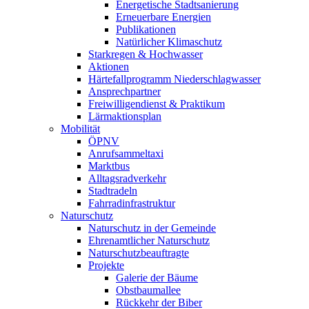
Energetische Stadtsanierung
Erneuerbare Energien
Publikationen
Natürlicher Klimaschutz
Starkregen & Hochwasser
Aktionen
Härtefallprogramm Niederschlagwasser
Ansprechpartner
Freiwilligendienst & Praktikum
Lärmaktionsplan
Mobilität
ÖPNV
Anrufsammeltaxi
Marktbus
Alltagsradverkehr
Stadtradeln
Fahrradinfrastruktur
Naturschutz
Naturschutz in der Gemeinde
Ehrenamtlicher Naturschutz
Naturschutzbeauftragte
Projekte
Galerie der Bäume
Obstbaumallee
Rückkehr der Biber