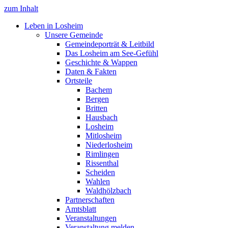
zum Inhalt
Leben in Losheim
Unsere Gemeinde
Gemeindeporträt & Leitbild
Das Losheim am See-Gefühl
Geschichte & Wappen
Daten & Fakten
Ortsteile
Bachem
Bergen
Britten
Hausbach
Losheim
Mitlosheim
Niederlosheim
Rimlingen
Rissenthal
Scheiden
Wahlen
Waldhölzbach
Partnerschaften
Amtsblatt
Veranstaltungen
Veranstaltung melden