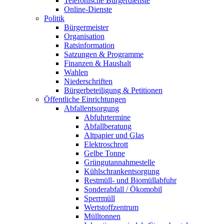
Telefonische Bürgerdienste
Online-Dienste
Politik
Bürgermeister
Organisation
Ratsinformation
Satzungen & Programme
Finanzen & Haushalt
Wahlen
Niederschriften
Bürgerbeteiligung & Petitionen
Öffentliche Einrichtungen
Abfallentsorgung
Abfuhrtermine
Abfallberatung
Altpapier und Glas
Elektroschrott
Gelbe Tonne
Grüngutannahmestelle
Kühlschrankentsorgung
Restmüll- und Biomüllabfuhr
Sonderabfall / Ökomobil
Sperrmüll
Wertstoffzentrum
Mülltonnen