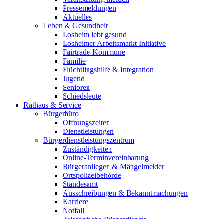
Pressemeldungen
Aktuelles
Leben & Gesundheit
Losheim lebt gesund
Losheimer Arbeitsmarkt Initiative
Fairtrade-Kommune
Familie
Flüchtlingshilfe & Integration
Jugend
Senioren
Schiedsleute
Rathaus & Service
Bürgerbüro
Öffnungszeiten
Dienstleistungen
Bürgerdienstleistungszentrum
Zuständigkeiten
Online-Terminvereinbarung
Bürgeranliegen & Mängelmelder
Ortspolizeibehörde
Standesamt
Ausschreibungen & Bekanntmachungen
Karriere
Notfall