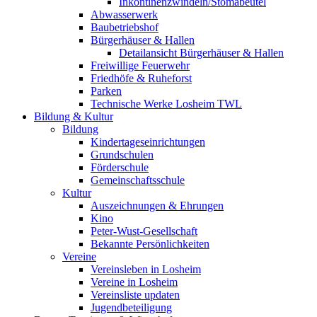
Inkontinenzwindeln/Stomabeutel
Abwasserwerk
Baubetriebshof
Bürgerhäuser & Hallen
Detailansicht Bürgerhäuser & Hallen
Freiwillige Feuerwehr
Friedhöfe & Ruheforst
Parken
Technische Werke Losheim TWL
Bildung & Kultur
Bildung
Kindertageseinrichtungen
Grundschulen
Förderschule
Gemeinschaftsschule
Kultur
Auszeichnungen & Ehrungen
Kino
Peter-Wust-Gesellschaft
Bekannte Persönlichkeiten
Vereine
Vereinsleben in Losheim
Vereine in Losheim
Vereinsliste updaten
Jugendbeteiligung