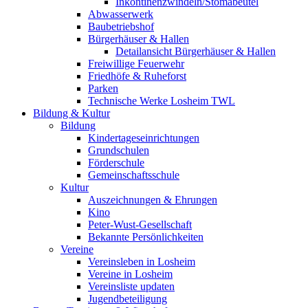
Inkontinenzwindeln/Stomabeutel
Abwasserwerk
Baubetriebshof
Bürgerhäuser & Hallen
Detailansicht Bürgerhäuser & Hallen
Freiwillige Feuerwehr
Friedhöfe & Ruheforst
Parken
Technische Werke Losheim TWL
Bildung & Kultur
Bildung
Kindertageseinrichtungen
Grundschulen
Förderschule
Gemeinschaftsschule
Kultur
Auszeichnungen & Ehrungen
Kino
Peter-Wust-Gesellschaft
Bekannte Persönlichkeiten
Vereine
Vereinsleben in Losheim
Vereine in Losheim
Vereinsliste updaten
Jugendbeteiligung