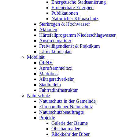
Energetische Stadtsanierung
Erneuerbare Energien
Publikationen
Natürlicher Klimaschutz
Starkregen & Hochwasser
Aktionen
Härtefallprogramm Niederschlagwasser
Ansprechpartner
Freiwilligendienst & Praktikum
Lärmaktionsplan
Mobilität
ÖPNV
Anrufsammeltaxi
Marktbus
Alltagsradverkehr
Stadtradeln
Fahrradinfrastruktur
Naturschutz
Naturschutz in der Gemeinde
Ehrenamtlicher Naturschutz
Naturschutzbeauftragte
Projekte
Galerie der Bäume
Obstbaumallee
Rückkehr der Biber