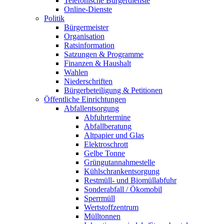
Telefonische Bürgerdienste
Online-Dienste
Politik
Bürgermeister
Organisation
Ratsinformation
Satzungen & Programme
Finanzen & Haushalt
Wahlen
Niederschriften
Bürgerbeteiligung & Petitionen
Öffentliche Einrichtungen
Abfallentsorgung
Abfuhrtermine
Abfallberatung
Altpapier und Glas
Elektroschrott
Gelbe Tonne
Grüngutannahmestelle
Kühlschrankentsorgung
Restmüll- und Biomüllabfuhr
Sonderabfall / Ökomobil
Sperrmüll
Wertstoffzentrum
Mülltonnen