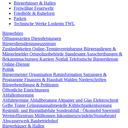
Bürgerhäuser & Hallen
Freiwillige Feuerwehr
Friedhöfe & Ruheforst
Parken
Technische Werke Losheim TWL
Bürgerbüro
Öffnungszeiten
Dienstleistungen
Bürgerdienstleistungszentrum
Zuständigkeiten
Online-Terminvereinbarung
Bürgeranliegen &
Mängelmelder
Ortspolizeibehörde
Standesamt
Ausschreibungen &
Bekanntmachungen
Karriere
Notfall
Telefonische Bürgerdienste
Online-Dienste
Politik
Bürgermeister
Organisation
Ratsinformation
Satzungen &
Programme
Finanzen & Haushalt
Wahlen
Niederschriften
Bürgerbeteiligung & Petitionen
Öffentliche Einrichtungen
Abfallentsorgung
Abfuhrtermine
Abfallberatung
Altpapier und Glas
Elektroschrott
Gelbe Tonne
Grüngutannahmestelle
Kühlschrankentsorgung
Restmüll- und Biomüllabfuhr
Sonderabfall / Ökomobil
Sperrmüll
Wertstoffzentrum
Mülltonnen
Inkontinenzwindeln/Stomabeutel
Abwasserwerk
Baubetriebshof
Bürgerhäuser & Hallen