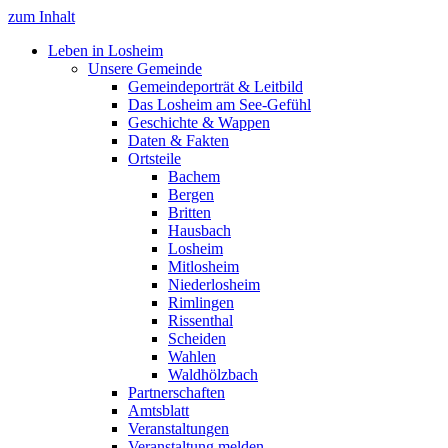
zum Inhalt
Leben in Losheim
Unsere Gemeinde
Gemeindeporträt & Leitbild
Das Losheim am See-Gefühl
Geschichte & Wappen
Daten & Fakten
Ortsteile
Bachem
Bergen
Britten
Hausbach
Losheim
Mitlosheim
Niederlosheim
Rimlingen
Rissenthal
Scheiden
Wahlen
Waldhölzbach
Partnerschaften
Amtsblatt
Veranstaltungen
Veranstaltung melden