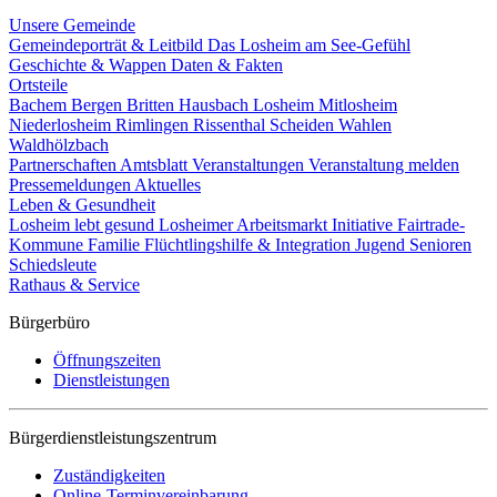
Unsere Gemeinde
Gemeindeporträt & Leitbild
Das Losheim am See-Gefühl
Geschichte & Wappen
Daten & Fakten
Ortsteile
Bachem
Bergen
Britten
Hausbach
Losheim
Mitlosheim
Niederlosheim
Rimlingen
Rissenthal
Scheiden
Wahlen
Waldhölzbach
Partnerschaften
Amtsblatt
Veranstaltungen
Veranstaltung melden
Pressemeldungen
Aktuelles
Leben & Gesundheit
Losheim lebt gesund
Losheimer Arbeitsmarkt Initiative
Fairtrade-
Kommune
Familie
Flüchtlingshilfe & Integration
Jugend
Senioren
Schiedsleute
Rathaus & Service
Bürgerbüro
Öffnungszeiten
Dienstleistungen
Bürgerdienstleistungszentrum
Zuständigkeiten
Online-Terminvereinbarung