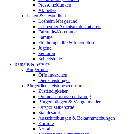
Pressemeldungen
Aktuelles
Leben & Gesundheit
Losheim lebt gesund
Losheimer Arbeitsmarkt Initiative
Fairtrade-Kommune
Familie
Flüchtlingshilfe & Integration
Jugend
Senioren
Schiedsleute
Rathaus & Service
Bürgerbüro
Öffnungszeiten
Dienstleistungen
Bürgerdienstleistungszentrum
Zuständigkeiten
Online-Terminvereinbarung
Bürgeranliegen & Mängelmelder
Ortspolizeibehörde
Standesamt
Ausschreibungen & Bekanntmachungen
Karriere
Notfall