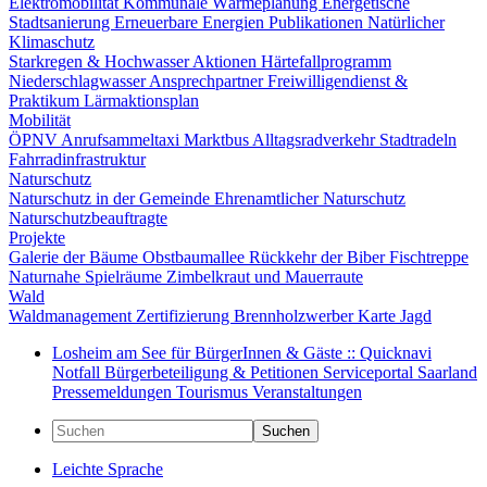
Elektromobilität
Kommunale Wärmeplanung
Energetische
Stadtsanierung
Erneuerbare Energien
Publikationen
Natürlicher
Klimaschutz
Starkregen & Hochwasser
Aktionen
Härtefallprogramm
Niederschlagwasser
Ansprechpartner
Freiwilligendienst &
Praktikum
Lärmaktionsplan
Mobilität
ÖPNV
Anrufsammeltaxi
Marktbus
Alltagsradverkehr
Stadtradeln
Fahrradinfrastruktur
Naturschutz
Naturschutz in der Gemeinde
Ehrenamtlicher Naturschutz
Naturschutzbeauftragte
Projekte
Galerie der Bäume
Obstbaumallee
Rückkehr der Biber
Fischtreppe
Naturnahe Spielräume
Zimbelkraut und Mauerraute
Wald
Waldmanagement
Zertifizierung
Brennholzwerber
Karte
Jagd
Losheim am See für BürgerInnen & Gäste :: Quicknavi
Notfall
Bürgerbeteiligung & Petitionen
Serviceportal Saarland
Pressemeldungen
Tourismus
Veranstaltungen
Suchen
Leichte Sprache