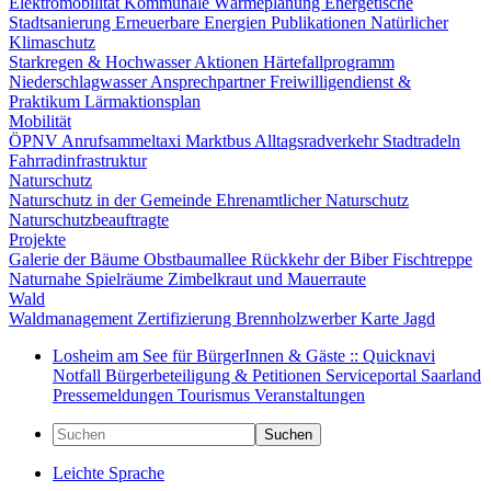
Elektromobilität
Kommunale Wärmeplanung
Energetische
Stadtsanierung
Erneuerbare Energien
Publikationen
Natürlicher
Klimaschutz
Starkregen & Hochwasser
Aktionen
Härtefallprogramm
Niederschlagwasser
Ansprechpartner
Freiwilligendienst &
Praktikum
Lärmaktionsplan
Mobilität
ÖPNV
Anrufsammeltaxi
Marktbus
Alltagsradverkehr
Stadtradeln
Fahrradinfrastruktur
Naturschutz
Naturschutz in der Gemeinde
Ehrenamtlicher Naturschutz
Naturschutzbeauftragte
Projekte
Galerie der Bäume
Obstbaumallee
Rückkehr der Biber
Fischtreppe
Naturnahe Spielräume
Zimbelkraut und Mauerraute
Wald
Waldmanagement
Zertifizierung
Brennholzwerber
Karte
Jagd
Losheim am See für BürgerInnen & Gäste :: Quicknavi
Notfall
Bürgerbeteiligung & Petitionen
Serviceportal Saarland
Pressemeldungen
Tourismus
Veranstaltungen
Suchen
Leichte Sprache