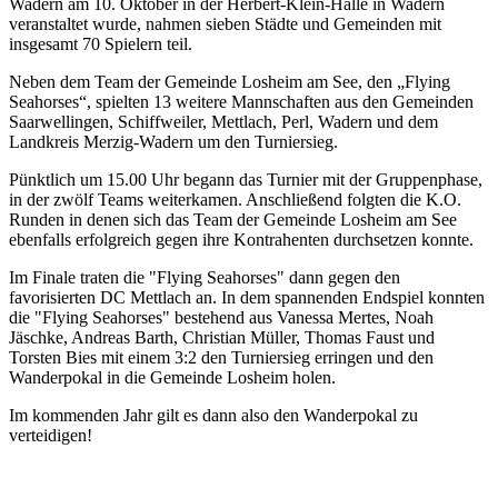
Wadern am 10. Oktober in der Herbert-Klein-Halle in Wadern
veranstaltet wurde, nahmen sieben Städte und Gemeinden mit
insgesamt 70 Spielern teil.
Neben dem Team der Gemeinde Losheim am See, den „Flying
Seahorses“, spielten 13 weitere Mannschaften aus den Gemeinden
Saarwellingen, Schiffweiler, Mettlach, Perl, Wadern und dem
Landkreis Merzig-Wadern um den Turniersieg.
Pünktlich um 15.00 Uhr begann das Turnier mit der Gruppenphase,
in der zwölf Teams weiterkamen. Anschließend folgten die K.O.
Runden in denen sich das Team der Gemeinde Losheim am See
ebenfalls erfolgreich gegen ihre Kontrahenten durchsetzen konnte.
Im Finale traten die "Flying Seahorses" dann gegen den
favorisierten DC Mettlach an. In dem spannenden Endspiel konnten
die "Flying Seahorses" bestehend aus Vanessa Mertes, Noah
Jäschke, Andreas Barth, Christian Müller, Thomas Faust und
Torsten Bies mit einem 3:2 den Turniersieg erringen und den
Wanderpokal in die Gemeinde Losheim holen.
Im kommenden Jahr gilt es dann also den Wanderpokal zu
verteidigen!