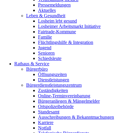
Pressemeldungen
Aktuelles
Leben & Gesundheit
Losheim lebt gesund
Losheimer Arbeitsmarkt Initiative
Fairtrade-Kommune
Familie
Flüchtlingshilfe & Integration
Jugend
Senioren
Schiedsleute
Rathaus & Service
Bürgerbüro
Öffnungszeiten
Dienstleistungen
Bürgerdienstleistungszentrum
Zuständigkeiten
Online-Terminvereinbarung
Bürgeranliegen & Mängelmelder
Ortspolizeibehörde
Standesamt
Ausschreibungen & Bekanntmachungen
Karriere
Notfall