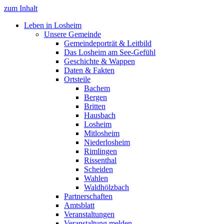
zum Inhalt
Leben in Losheim
Unsere Gemeinde
Gemeindeporträt & Leitbild
Das Losheim am See-Gefühl
Geschichte & Wappen
Daten & Fakten
Ortsteile
Bachem
Bergen
Britten
Hausbach
Losheim
Mitlosheim
Niederlosheim
Rimlingen
Rissenthal
Scheiden
Wahlen
Waldhölzbach
Partnerschaften
Amtsblatt
Veranstaltungen
Veranstaltung melden