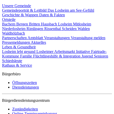
Unsere Gemeinde
Gemeindeporträt & Leitbild
Das Losheim am See-Gefühl
Geschichte & Wappen
Daten & Fakten
Ortsteile
Bachem
Bergen
Britten
Hausbach
Losheim
Mitlosheim
Niederlosheim
Rimlingen
Rissenthal
Scheiden
Wahlen
Waldhölzbach
Partnerschaften
Amtsblatt
Veranstaltungen
Veranstaltung melden
Pressemeldungen
Aktuelles
Leben & Gesundheit
Losheim lebt gesund
Losheimer Arbeitsmarkt Initiative
Fairtrade-
Kommune
Familie
Flüchtlingshilfe & Integration
Jugend
Senioren
Schiedsleute
Rathaus & Service
Bürgerbüro
Öffnungszeiten
Dienstleistungen
Bürgerdienstleistungszentrum
Zuständigkeiten
Online-Terminvereinbarung