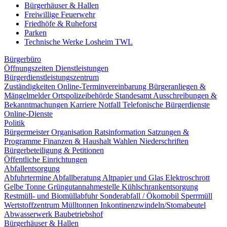
Bürgerhäuser & Hallen
Freiwillige Feuerwehr
Friedhöfe & Ruheforst
Parken
Technische Werke Losheim TWL
Bürgerbüro
Öffnungszeiten
Dienstleistungen
Bürgerdienstleistungszentrum
Zuständigkeiten
Online-Terminvereinbarung
Bürgeranliegen &
Mängelmelder
Ortspolizeibehörde
Standesamt
Ausschreibungen &
Bekanntmachungen
Karriere
Notfall
Telefonische Bürgerdienste
Online-Dienste
Politik
Bürgermeister
Organisation
Ratsinformation
Satzungen &
Programme
Finanzen & Haushalt
Wahlen
Niederschriften
Bürgerbeteiligung & Petitionen
Öffentliche Einrichtungen
Abfallentsorgung
Abfuhrtermine
Abfallberatung
Altpapier und Glas
Elektroschrott
Gelbe Tonne
Grüngutannahmestelle
Kühlschrankentsorgung
Restmüll- und Biomüllabfuhr
Sonderabfall / Ökomobil
Sperrmüll
Wertstoffzentrum
Mülltonnen
Inkontinenzwindeln/Stomabeutel
Abwasserwerk
Baubetriebshof
Bürgerhäuser & Hallen