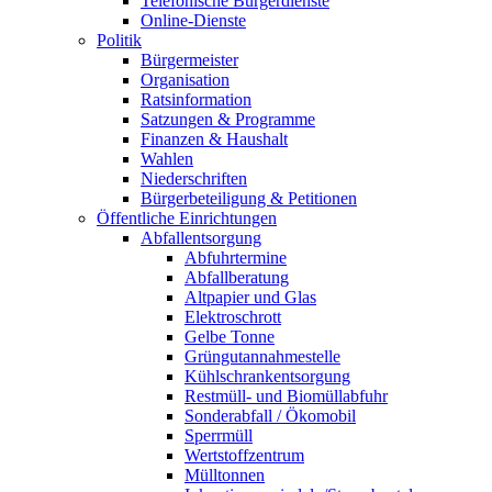
Telefonische Bürgerdienste
Online-Dienste
Politik
Bürgermeister
Organisation
Ratsinformation
Satzungen & Programme
Finanzen & Haushalt
Wahlen
Niederschriften
Bürgerbeteiligung & Petitionen
Öffentliche Einrichtungen
Abfallentsorgung
Abfuhrtermine
Abfallberatung
Altpapier und Glas
Elektroschrott
Gelbe Tonne
Grüngutannahmestelle
Kühlschrankentsorgung
Restmüll- und Biomüllabfuhr
Sonderabfall / Ökomobil
Sperrmüll
Wertstoffzentrum
Mülltonnen