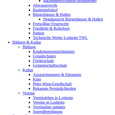
Inkontinenzwindeln/Stomabeutel
Abwasserwerk
Baubetriebshof
Bürgerhäuser & Hallen
Detailansicht Bürgerhäuser & Hallen
Freiwillige Feuerwehr
Friedhöfe & Ruheforst
Parken
Technische Werke Losheim TWL
Bildung & Kultur
Bildung
Kindertageseinrichtungen
Grundschulen
Förderschule
Gemeinschaftsschule
Kultur
Auszeichnungen & Ehrungen
Kino
Peter-Wust-Gesellschaft
Bekannte Persönlichkeiten
Vereine
Vereinsleben in Losheim
Vereine in Losheim
Vereinsliste updaten
Jugendbeteiligung