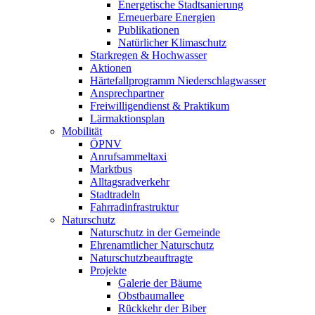
Energetische Stadtsanierung
Erneuerbare Energien
Publikationen
Natürlicher Klimaschutz
Starkregen & Hochwasser
Aktionen
Härtefallprogramm Niederschlagwasser
Ansprechpartner
Freiwilligendienst & Praktikum
Lärmaktionsplan
Mobilität
ÖPNV
Anrufsammeltaxi
Marktbus
Alltagsradverkehr
Stadtradeln
Fahrradinfrastruktur
Naturschutz
Naturschutz in der Gemeinde
Ehrenamtlicher Naturschutz
Naturschutzbeauftragte
Projekte
Galerie der Bäume
Obstbaumallee
Rückkehr der Biber