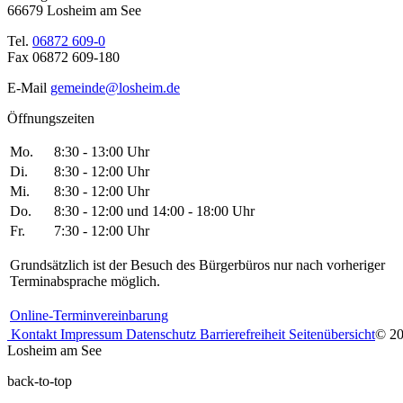
66679 Losheim am See
Tel.
06872 609-0
Fax 06872 609-180
E-Mail
gemeinde@losheim.de
Öffnungszeiten
Mo.
8:30 - 13:00 Uhr
Di.
8:30 - 12:00 Uhr
Mi.
8:30 - 12:00 Uhr
Do.
8:30 - 12:00 und 14:00 - 18:00 Uhr
Fr.
7:30 - 12:00 Uhr
Grundsätzlich ist der Besuch des Bürgerbüros nur nach vorheriger
Terminabsprache möglich.
Online-Terminvereinbarung
Kontakt
Impressum
Datenschutz
Barrierefreiheit
Seitenübersicht
© 2
Losheim am See
back-to-top