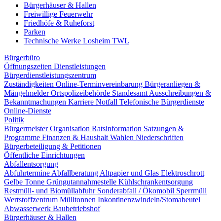
Bürgerhäuser & Hallen
Freiwillige Feuerwehr
Friedhöfe & Ruheforst
Parken
Technische Werke Losheim TWL
Bürgerbüro
Öffnungszeiten
Dienstleistungen
Bürgerdienstleistungszentrum
Zuständigkeiten
Online-Terminvereinbarung
Bürgeranliegen &
Mängelmelder
Ortspolizeibehörde
Standesamt
Ausschreibungen &
Bekanntmachungen
Karriere
Notfall
Telefonische Bürgerdienste
Online-Dienste
Politik
Bürgermeister
Organisation
Ratsinformation
Satzungen &
Programme
Finanzen & Haushalt
Wahlen
Niederschriften
Bürgerbeteiligung & Petitionen
Öffentliche Einrichtungen
Abfallentsorgung
Abfuhrtermine
Abfallberatung
Altpapier und Glas
Elektroschrott
Gelbe Tonne
Grüngutannahmestelle
Kühlschrankentsorgung
Restmüll- und Biomüllabfuhr
Sonderabfall / Ökomobil
Sperrmüll
Wertstoffzentrum
Mülltonnen
Inkontinenzwindeln/Stomabeutel
Abwasserwerk
Baubetriebshof
Bürgerhäuser & Hallen