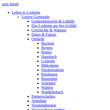
zum Inhalt
Leben in Losheim
Unsere Gemeinde
Gemeindeporträt & Leitbild
Das Losheim am See-Gefühl
Geschichte & Wappen
Daten & Fakten
Ortsteile
Bachem
Bergen
Britten
Hausbach
Losheim
Mitlosheim
Niederlosheim
Rimlingen
Rissenthal
Scheiden
Wahlen
Waldhölzbach
Partnerschaften
Amtsblatt
Veranstaltungen
Veranstaltung melden