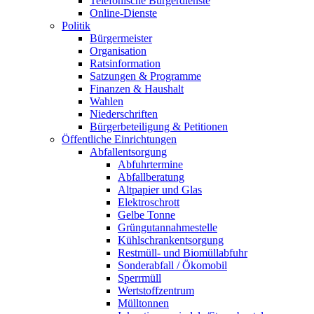
Telefonische Bürgerdienste
Online-Dienste
Politik
Bürgermeister
Organisation
Ratsinformation
Satzungen & Programme
Finanzen & Haushalt
Wahlen
Niederschriften
Bürgerbeteiligung & Petitionen
Öffentliche Einrichtungen
Abfallentsorgung
Abfuhrtermine
Abfallberatung
Altpapier und Glas
Elektroschrott
Gelbe Tonne
Grüngutannahmestelle
Kühlschrankentsorgung
Restmüll- und Biomüllabfuhr
Sonderabfall / Ökomobil
Sperrmüll
Wertstoffzentrum
Mülltonnen