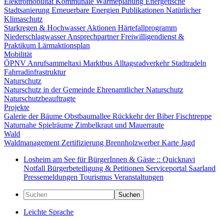
Elektromobilität
Kommunale Wärmeplanung
Energetische
Stadtsanierung
Erneuerbare Energien
Publikationen
Natürlicher
Klimaschutz
Starkregen & Hochwasser
Aktionen
Härtefallprogramm
Niederschlagwasser
Ansprechpartner
Freiwilligendienst &
Praktikum
Lärmaktionsplan
Mobilität
ÖPNV
Anrufsammeltaxi
Marktbus
Alltagsradverkehr
Stadtradeln
Fahrradinfrastruktur
Naturschutz
Naturschutz in der Gemeinde
Ehrenamtlicher Naturschutz
Naturschutzbeauftragte
Projekte
Galerie der Bäume
Obstbaumallee
Rückkehr der Biber
Fischtreppe
Naturnahe Spielräume
Zimbelkraut und Mauerraute
Wald
Waldmanagement
Zertifizierung
Brennholzwerber
Karte
Jagd
Losheim am See für BürgerInnen & Gäste :: Quicknavi
Notfall
Bürgerbeteiligung & Petitionen
Serviceportal Saarland
Pressemeldungen
Tourismus
Veranstaltungen
Suchen
Leichte Sprache