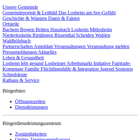
Unsere Gemeinde
Gemeindeporträt & Leitbild
Das Losheim am See-Gefühl
Geschichte & Wappen
Daten & Fakten
Ortsteile
Bachem
Bergen
Britten
Hausbach
Losheim
Mitlosheim
Niederlosheim
Rimlingen
Rissenthal
Scheiden
Wahlen
Waldhölzbach
Partnerschaften
Amtsblatt
Veranstaltungen
Veranstaltung melden
Pressemeldungen
Aktuelles
Leben & Gesundheit
Losheim lebt gesund
Losheimer Arbeitsmarkt Initiative
Fairtrade-
Kommune
Familie
Flüchtlingshilfe & Integration
Jugend
Senioren
Schiedsleute
Rathaus & Service
Bürgerbüro
Öffnungszeiten
Dienstleistungen
Bürgerdienstleistungszentrum
Zuständigkeiten
Online-Terminvereinbarung