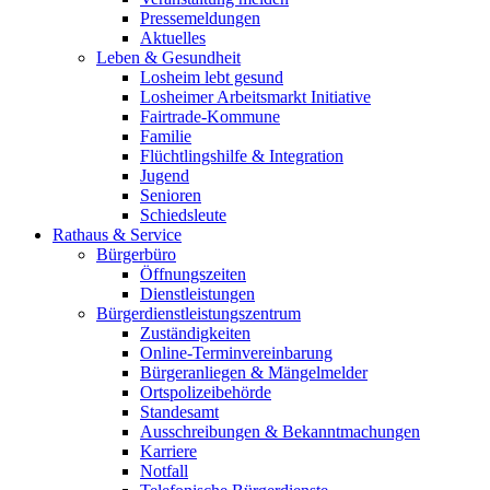
Pressemeldungen
Aktuelles
Leben & Gesundheit
Losheim lebt gesund
Losheimer Arbeitsmarkt Initiative
Fairtrade-Kommune
Familie
Flüchtlingshilfe & Integration
Jugend
Senioren
Schiedsleute
Rathaus & Service
Bürgerbüro
Öffnungszeiten
Dienstleistungen
Bürgerdienstleistungszentrum
Zuständigkeiten
Online-Terminvereinbarung
Bürgeranliegen & Mängelmelder
Ortspolizeibehörde
Standesamt
Ausschreibungen & Bekanntmachungen
Karriere
Notfall