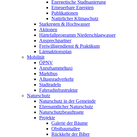
Energetische Stadtsanierung
Erneuerbare Energien
Publikationen
Natürlicher Klimaschutz
Starkregen & Hochwasser
Aktionen
Härtefallprogramm Niederschlagwasser
Ansprechpartner
Freiwilligendienst & Praktikum
Lärmaktionsplan
Mobilität
ÖPNV
Anrufsammeltaxi
Marktbus
Alltagsradverkehr
Stadtradeln
Fahrradinfrastruktur
Naturschutz
Naturschutz in der Gemeinde
Ehrenamtlicher Naturschutz
Naturschutzbeauftragte
Projekte
Galerie der Bäume
Obstbaumallee
Rückkehr der Biber