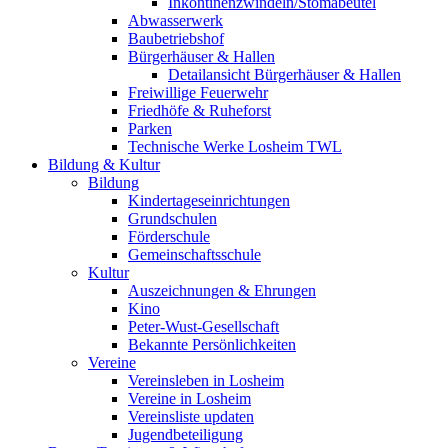
Inkontinenzwindeln/Stomabeutel
Abwasserwerk
Baubetriebshof
Bürgerhäuser & Hallen
Detailansicht Bürgerhäuser & Hallen
Freiwillige Feuerwehr
Friedhöfe & Ruheforst
Parken
Technische Werke Losheim TWL
Bildung & Kultur
Bildung
Kindertageseinrichtungen
Grundschulen
Förderschule
Gemeinschaftsschule
Kultur
Auszeichnungen & Ehrungen
Kino
Peter-Wust-Gesellschaft
Bekannte Persönlichkeiten
Vereine
Vereinsleben in Losheim
Vereine in Losheim
Vereinsliste updaten
Jugendbeteiligung