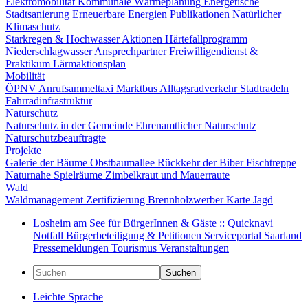
Elektromobilität
Kommunale Wärmeplanung
Energetische
Stadtsanierung
Erneuerbare Energien
Publikationen
Natürlicher
Klimaschutz
Starkregen & Hochwasser
Aktionen
Härtefallprogramm
Niederschlagwasser
Ansprechpartner
Freiwilligendienst &
Praktikum
Lärmaktionsplan
Mobilität
ÖPNV
Anrufsammeltaxi
Marktbus
Alltagsradverkehr
Stadtradeln
Fahrradinfrastruktur
Naturschutz
Naturschutz in der Gemeinde
Ehrenamtlicher Naturschutz
Naturschutzbeauftragte
Projekte
Galerie der Bäume
Obstbaumallee
Rückkehr der Biber
Fischtreppe
Naturnahe Spielräume
Zimbelkraut und Mauerraute
Wald
Waldmanagement
Zertifizierung
Brennholzwerber
Karte
Jagd
Losheim am See für BürgerInnen & Gäste :: Quicknavi
Notfall
Bürgerbeteiligung & Petitionen
Serviceportal Saarland
Pressemeldungen
Tourismus
Veranstaltungen
Suchen
Leichte Sprache