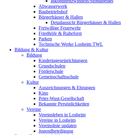
Inkontinenzwindeln/Stomabeutel
Abwasserwerk
Baubetriebshof
Bürgerhäuser & Hallen
Detailansicht Bürgerhäuser & Hallen
Freiwillige Feuerwehr
Friedhöfe & Ruheforst
Parken
Technische Werke Losheim TWL
Bildung & Kultur
Bildung
Kindertageseinrichtungen
Grundschulen
Förderschule
Gemeinschaftsschule
Kultur
Auszeichnungen & Ehrungen
Kino
Peter-Wust-Gesellschaft
Bekannte Persönlichkeiten
Vereine
Vereinsleben in Losheim
Vereine in Losheim
Vereinsliste updaten
Jugendbeteiligung