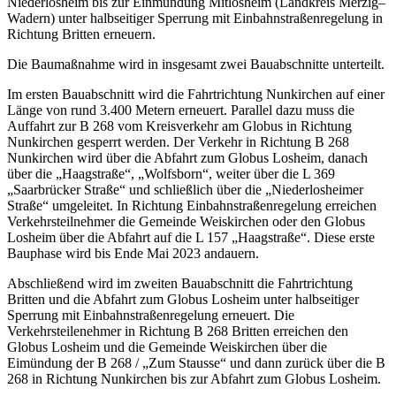
Niederlosheim bis zur Einmündung Mitlosheim (Landkreis Merzig–
Wadern) unter halbseitiger Sperrung mit Einbahnstraßenregelung in
Richtung Britten erneuern.
Die Baumaßnahme wird in insgesamt zwei Bauabschnitte unterteilt.
Im ersten Bauabschnitt wird die Fahrtrichtung Nunkirchen auf einer
Länge von rund 3.400 Metern erneuert. Parallel dazu muss die
Auffahrt zur B 268 vom Kreisverkehr am Globus in Richtung
Nunkirchen gesperrt werden. Der Verkehr in Richtung B 268
Nunkirchen wird über die Abfahrt zum Globus Losheim, danach
über die „Haagstraße“, „Wolfsborn“, weiter über die L 369
„Saarbrücker Straße“ und schließlich über die „Niederlosheimer
Straße“ umgeleitet. In Richtung Einbahnstraßenregelung erreichen
Verkehrsteilnehmer die Gemeinde Weiskirchen oder den Globus
Losheim über die Abfahrt auf die L 157 „Haagstraße“. Diese erste
Bauphase wird bis Ende Mai 2023 andauern.
Abschließend wird im zweiten Bauabschnitt die Fahrtrichtung
Britten und die Abfahrt zum Globus Losheim unter halbseitiger
Sperrung mit Einbahnstraßenregelung erneuert. Die
Verkehrsteilenehmer in Richtung B 268 Britten erreichen den
Globus Losheim und die Gemeinde Weiskirchen über die
Eimündung der B 268 / „Zum Stausse“ und dann zurück über die B
268 in Richtung Nunkirchen bis zur Abfahrt zum Globus Losheim.