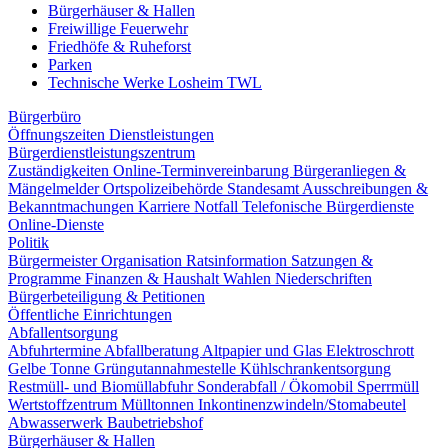
Bürgerhäuser & Hallen
Freiwillige Feuerwehr
Friedhöfe & Ruheforst
Parken
Technische Werke Losheim TWL
Bürgerbüro
Öffnungszeiten
Dienstleistungen
Bürgerdienstleistungszentrum
Zuständigkeiten
Online-Terminvereinbarung
Bürgeranliegen &
Mängelmelder
Ortspolizeibehörde
Standesamt
Ausschreibungen &
Bekanntmachungen
Karriere
Notfall
Telefonische Bürgerdienste
Online-Dienste
Politik
Bürgermeister
Organisation
Ratsinformation
Satzungen &
Programme
Finanzen & Haushalt
Wahlen
Niederschriften
Bürgerbeteiligung & Petitionen
Öffentliche Einrichtungen
Abfallentsorgung
Abfuhrtermine
Abfallberatung
Altpapier und Glas
Elektroschrott
Gelbe Tonne
Grüngutannahmestelle
Kühlschrankentsorgung
Restmüll- und Biomüllabfuhr
Sonderabfall / Ökomobil
Sperrmüll
Wertstoffzentrum
Mülltonnen
Inkontinenzwindeln/Stomabeutel
Abwasserwerk
Baubetriebshof
Bürgerhäuser & Hallen