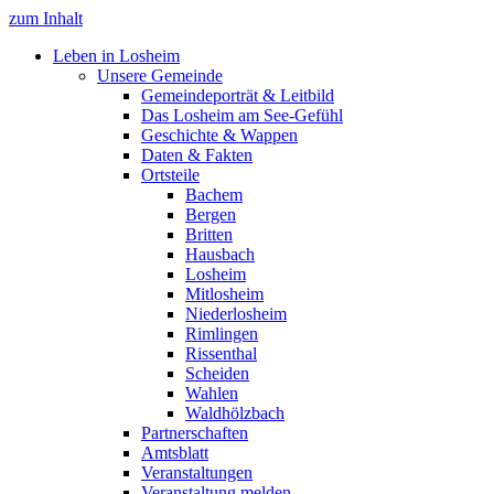
zum Inhalt
Leben in Losheim
Unsere Gemeinde
Gemeindeporträt & Leitbild
Das Losheim am See-Gefühl
Geschichte & Wappen
Daten & Fakten
Ortsteile
Bachem
Bergen
Britten
Hausbach
Losheim
Mitlosheim
Niederlosheim
Rimlingen
Rissenthal
Scheiden
Wahlen
Waldhölzbach
Partnerschaften
Amtsblatt
Veranstaltungen
Veranstaltung melden