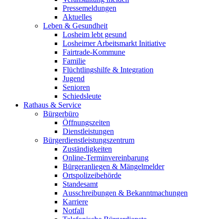
Pressemeldungen
Aktuelles
Leben & Gesundheit
Losheim lebt gesund
Losheimer Arbeitsmarkt Initiative
Fairtrade-Kommune
Familie
Flüchtlingshilfe & Integration
Jugend
Senioren
Schiedsleute
Rathaus & Service
Bürgerbüro
Öffnungszeiten
Dienstleistungen
Bürgerdienstleistungszentrum
Zuständigkeiten
Online-Terminvereinbarung
Bürgeranliegen & Mängelmelder
Ortspolizeibehörde
Standesamt
Ausschreibungen & Bekanntmachungen
Karriere
Notfall