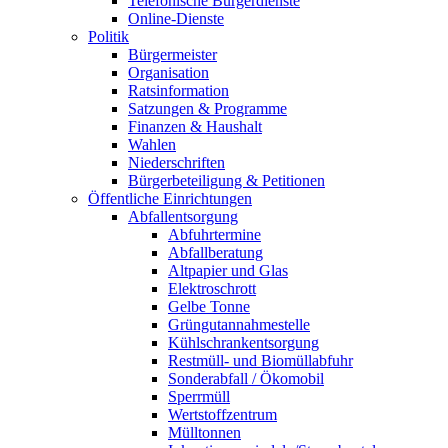
Telefonische Bürgerdienste
Online-Dienste
Politik
Bürgermeister
Organisation
Ratsinformation
Satzungen & Programme
Finanzen & Haushalt
Wahlen
Niederschriften
Bürgerbeteiligung & Petitionen
Öffentliche Einrichtungen
Abfallentsorgung
Abfuhrtermine
Abfallberatung
Altpapier und Glas
Elektroschrott
Gelbe Tonne
Grüngutannahmestelle
Kühlschrankentsorgung
Restmüll- und Biomüllabfuhr
Sonderabfall / Ökomobil
Sperrmüll
Wertstoffzentrum
Mülltonnen