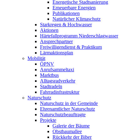
Energetische Stadtsanierung
Erneuerbare Energien
Publikationen
Natürlicher Klimaschutz
Starkregen & Hochwasser
Aktionen
Härtefallprogramm Niederschlagwasser
Ansprechpartner
Freiwilligendienst & Praktikum
Lärmaktionsplan
Mobilität
ÖPNV
Anrufsammeltaxi
Marktbus
Alltagsradverkehr
Stadtradeln
Fahrradinfrastruktur
Naturschutz
Naturschutz in der Gemeinde
Ehrenamtlicher Naturschutz
Naturschutzbeauftragte
Projekte
Galerie der Bäume
Obstbaumallee
Rückkehr der Biber