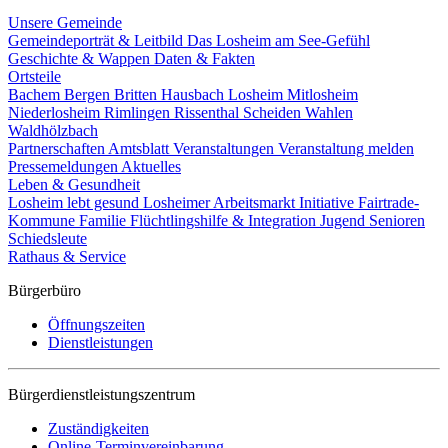
Unsere Gemeinde
Gemeindeporträt & Leitbild
Das Losheim am See-Gefühl
Geschichte & Wappen
Daten & Fakten
Ortsteile
Bachem
Bergen
Britten
Hausbach
Losheim
Mitlosheim
Niederlosheim
Rimlingen
Rissenthal
Scheiden
Wahlen
Waldhölzbach
Partnerschaften
Amtsblatt
Veranstaltungen
Veranstaltung melden
Pressemeldungen
Aktuelles
Leben & Gesundheit
Losheim lebt gesund
Losheimer Arbeitsmarkt Initiative
Fairtrade-
Kommune
Familie
Flüchtlingshilfe & Integration
Jugend
Senioren
Schiedsleute
Rathaus & Service
Bürgerbüro
Öffnungszeiten
Dienstleistungen
Bürgerdienstleistungszentrum
Zuständigkeiten
Online-Terminvereinbarung