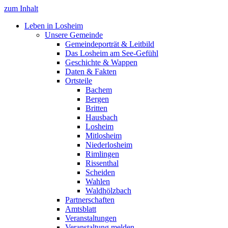
zum Inhalt
Leben in Losheim
Unsere Gemeinde
Gemeindeporträt & Leitbild
Das Losheim am See-Gefühl
Geschichte & Wappen
Daten & Fakten
Ortsteile
Bachem
Bergen
Britten
Hausbach
Losheim
Mitlosheim
Niederlosheim
Rimlingen
Rissenthal
Scheiden
Wahlen
Waldhölzbach
Partnerschaften
Amtsblatt
Veranstaltungen
Veranstaltung melden