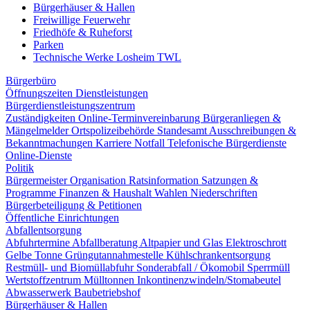
Bürgerhäuser & Hallen
Freiwillige Feuerwehr
Friedhöfe & Ruheforst
Parken
Technische Werke Losheim TWL
Bürgerbüro
Öffnungszeiten
Dienstleistungen
Bürgerdienstleistungszentrum
Zuständigkeiten
Online-Terminvereinbarung
Bürgeranliegen &
Mängelmelder
Ortspolizeibehörde
Standesamt
Ausschreibungen &
Bekanntmachungen
Karriere
Notfall
Telefonische Bürgerdienste
Online-Dienste
Politik
Bürgermeister
Organisation
Ratsinformation
Satzungen &
Programme
Finanzen & Haushalt
Wahlen
Niederschriften
Bürgerbeteiligung & Petitionen
Öffentliche Einrichtungen
Abfallentsorgung
Abfuhrtermine
Abfallberatung
Altpapier und Glas
Elektroschrott
Gelbe Tonne
Grüngutannahmestelle
Kühlschrankentsorgung
Restmüll- und Biomüllabfuhr
Sonderabfall / Ökomobil
Sperrmüll
Wertstoffzentrum
Mülltonnen
Inkontinenzwindeln/Stomabeutel
Abwasserwerk
Baubetriebshof
Bürgerhäuser & Hallen