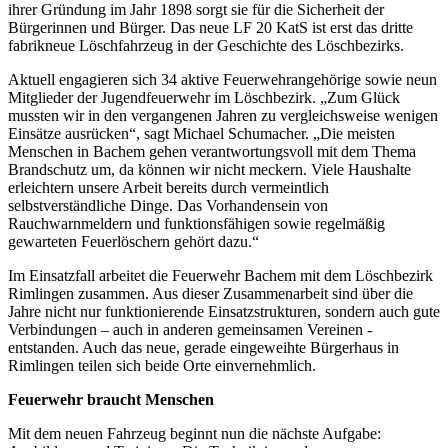
ihrer Gründung im Jahr 1898 sorgt sie für die Sicherheit der
Bürgerinnen und Bürger. Das neue LF 20 KatS ist erst das dritte
fabrikneue Löschfahrzeug in der Geschichte des Löschbezirks.
Aktuell engagieren sich 34 aktive Feuerwehrangehörige sowie neun
Mitglieder der Jugendfeuerwehr im Löschbezirk. „Zum Glück
mussten wir in den vergangenen Jahren zu vergleichsweise wenigen
Einsätze ausrücken“, sagt Michael Schumacher. „Die meisten
Menschen in Bachem gehen verantwortungsvoll mit dem Thema
Brandschutz um, da können wir nicht meckern. Viele Haushalte
erleichtern unsere Arbeit bereits durch vermeintlich
selbstverständliche Dinge. Das Vorhandensein von
Rauchwarnmeldern und funktionsfähigen sowie regelmäßig
gewarteten Feuerlöschern gehört dazu.“
Im Einsatzfall arbeitet die Feuerwehr Bachem mit dem Löschbezirk
Rimlingen zusammen. Aus dieser Zusammenarbeit sind über die
Jahre nicht nur funktionierende Einsatzstrukturen, sondern auch gute
Verbindungen – auch in anderen gemeinsamen Vereinen -
entstanden. Auch das neue, gerade eingeweihte Bürgerhaus in
Rimlingen teilen sich beide Orte einvernehmlich.
Feuerwehr braucht Menschen
Mit dem neuen Fahrzeug beginnt nun die nächste Aufgabe: