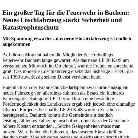
Ein großer Tag für die Feuerwehr in Bachem:
Neues Löschfahrzeug stärkt Sicherheit und
Katastrophenschutz
Mit Spannung erwartet - das neue Einsatzfahrzeug ist endlich
angekommen
Auf diesen Moment haben die Mitglieder der Freiwilligen
Feuerwehr Bachem lange gewartet. Als das neue LF 20 KatS am
vergangenen Mittwoch im Ort eintraf, war die Freude entsprechend
groß. Das moderne Löschfahrzeug ersetzt das bisherige LF 8/6, das
seit 1993 zuverlässig seinen Dienst verrichtet hatte.
Eigentlich sah der Brandschutzbedarfsplan zwar turnusmäßig ein
neues Fahrzeug vor, allerdings sah man als Ersatz ein kleineres
Fahrzeug der Kategorie LF 10 vor. Durch eine besondere
Fördermöglichkeit des Landkreises ergab sich jedoch eine einmalige
Chance: Für jedes beschaffte LF 20 KatS wurden Zuschüsse
bereitgestellt. Dadurch konnte die Gemeinde ein deutlich
leistungsfähigeres Fahrzeug anschaffen, ohne dass der Gemeinde
höhere Kosten entstanden. „Solche Gelegenheiten muss man
nutzen. Wir erhalten ein Fahrzeug, das unseren Einsatzkräften
deutlich mehr Möglichkeiten bietet und gleichzeitig wirtschaftlich