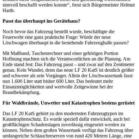
sinnvoll beschafft werden konnte“, freut sich Bürgermeister Helmut
Harth.
Passt das überhaupt ins Gerätehaus?
Noch bevor das Fahrzeug bestellt wurde, beschäftigte die
Feuerwehr eine ganz praktische Frage: Würde der neue
Löschwagen überhaupt in die bestehende Fahrzeughalle passen?
Mit Maßband, Taschenrechner und einer gehörigen Portion
Hoffnung machten sich die Verantwortlichen an die Planung. Am
Ende stand fest: Das Fahrzeug passt – und zwar auf den Zentimeter
genau. Kein Wunder, denn das neue LF 20 KatS ist deutlich größer
und schwerer als sein Vorgänger. Allein der Löschwassertank fasst
nun 1.600 Liter statt bisher 600 Liter. Das bedeutet mehr
Einsatzmöglichkeiten und wertvolle Zeitgewinne bei der
Brandbekämpfung.
Für Waldbrände, Unwetter und Katastrophen bestens gerüstet
Das LF 20 KatS gehört zu den modernsten Fahrzeugtypen im
Katastrophenschutz. Es wurde speziell dafür entwickelt, auch bei
großflächigen Schadenslagen zuverlässig eingesetzt werden zu
können. Neben dem großen Wassertank verfügt das Fahrzeug über
umfangreiche Schlauchreserven von rund 420 Metern Länge, eine