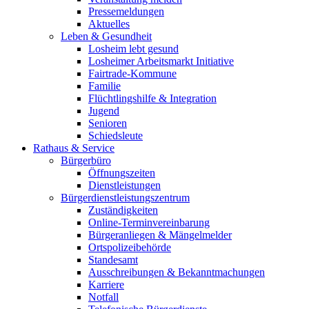
Pressemeldungen
Aktuelles
Leben & Gesundheit
Losheim lebt gesund
Losheimer Arbeitsmarkt Initiative
Fairtrade-Kommune
Familie
Flüchtlingshilfe & Integration
Jugend
Senioren
Schiedsleute
Rathaus & Service
Bürgerbüro
Öffnungszeiten
Dienstleistungen
Bürgerdienstleistungszentrum
Zuständigkeiten
Online-Terminvereinbarung
Bürgeranliegen & Mängelmelder
Ortspolizeibehörde
Standesamt
Ausschreibungen & Bekanntmachungen
Karriere
Notfall