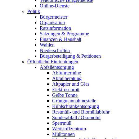
Telefonische Bürgerdienste
Online-Dienste
Politik
Bürgermeister
Organisation
Ratsinformation
Satzungen & Programme
Finanzen & Haushalt
Wahlen
Niederschriften
Bürgerbeteiligung & Petitionen
Öffentliche Einrichtungen
Abfallentsorgung
Abfuhrtermine
Abfallberatung
Altpapier und Glas
Elektroschrott
Gelbe Tonne
Grüngutannahmestelle
Kühlschrankentsorgung
Restmüll- und Biomüllabfuhr
Sonderabfall / Ökomobil
Sperrmüll
Wertstoffzentrum
Mülltonnen