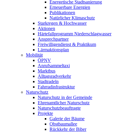
Energetische Stadtsanierung
Erneuerbare Energien
Publikationen
Natürlicher Klimaschutz
Starkregen & Hochwasser
Aktionen
Härtefallprogramm Niederschlagwasser
Ansprechpartner
Freiwilligendienst & Praktikum
Lärmaktionsplan
Mobilität
ÖPNV
Anrufsammeltaxi
Marktbus
Alltagsradverkehr
Stadtradeln
Fahrradinfrastruktur
Naturschutz
Naturschutz in der Gemeinde
Ehrenamtlicher Naturschutz
Naturschutzbeauftragte
Projekte
Galerie der Bäume
Obstbaumallee
Rückkehr der Biber