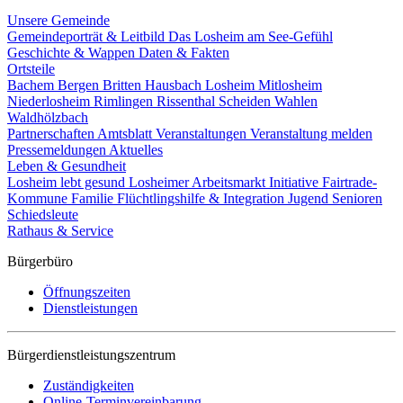
Unsere Gemeinde
Gemeindeporträt & Leitbild
Das Losheim am See-Gefühl
Geschichte & Wappen
Daten & Fakten
Ortsteile
Bachem
Bergen
Britten
Hausbach
Losheim
Mitlosheim
Niederlosheim
Rimlingen
Rissenthal
Scheiden
Wahlen
Waldhölzbach
Partnerschaften
Amtsblatt
Veranstaltungen
Veranstaltung melden
Pressemeldungen
Aktuelles
Leben & Gesundheit
Losheim lebt gesund
Losheimer Arbeitsmarkt Initiative
Fairtrade-
Kommune
Familie
Flüchtlingshilfe & Integration
Jugend
Senioren
Schiedsleute
Rathaus & Service
Bürgerbüro
Öffnungszeiten
Dienstleistungen
Bürgerdienstleistungszentrum
Zuständigkeiten
Online-Terminvereinbarung