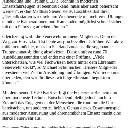
Ausbildung und Training. „Die Technik in modernen
Einsatzfahrzeugen ist beeindruckend, muss aber auch beherrscht
werden“, erklärt Matthias Steuer, stellv. Löschbezirksführer.
„Deshalb starten wir direkt am Wochenende mit mehreren Übungen,
damit alle Kameradinnen und Kameraden möglichst schnell sicher
mit dem Fahrzeug arbeiten können.“
Gleichzeitig wirbt die Feuerwehr um neue Mitglieder. Denn der
Weg zur Einsatzkraft ist heute anspruchsvoller als früher. Wer aktiv
mitfahren möchte, muss im Saarland zunächst die sogenannte
Truppmannausbildung absolvieren. Diese umfasst rund 70
Ausbildungsstunden und endet mit einer Prüfung. „Viele
unterschätzen, wie viel Fachwissen heute hinter dem Ehrenamt
Feuerwehr steckt“, so Michael Schumacher. „Unsere Mitglieder
investieren viel Zeit in Ausbildung und Übungen. Wir freuen uns
über jeden, den wir für dieses wichtige Ehrenamt begeistern
können.“
Mit dem neuen LF 20 KatS verfügt die Feuerwehr Bachem nun
über modernste Technik. Entscheidend bleibt jedoch auch in
Zukunft das Engagement der Menschen, die rund um die Uhr
bereitstehen, um anderen zu helfen. Genau dieses Zusammenspiel
aus moderner Ausrüstung und ehrenamtlichem Einsatz macht eine
starke Feuerwehr aus.
Das neue Fahrzeug wird anlässlich des kommenden Gemeinde-