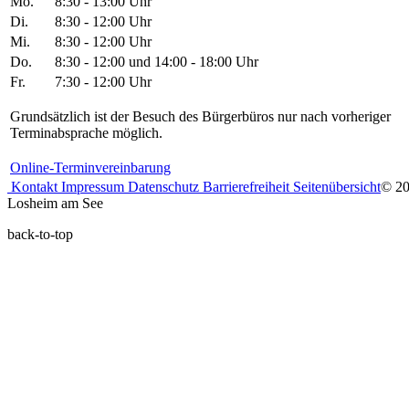
Mo.
8:30 - 13:00 Uhr
Di.
8:30 - 12:00 Uhr
Mi.
8:30 - 12:00 Uhr
Do.
8:30 - 12:00 und 14:00 - 18:00 Uhr
Fr.
7:30 - 12:00 Uhr
Grundsätzlich ist der Besuch des Bürgerbüros nur nach vorheriger
Terminabsprache möglich.
Online-Terminvereinbarung
Kontakt
Impressum
Datenschutz
Barrierefreiheit
Seitenübersicht
© 2
Losheim am See
back-to-top