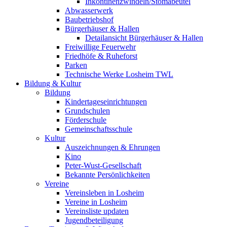
Inkontinenzwindeln/Stomabeutel
Abwasserwerk
Baubetriebshof
Bürgerhäuser & Hallen
Detailansicht Bürgerhäuser & Hallen
Freiwillige Feuerwehr
Friedhöfe & Ruheforst
Parken
Technische Werke Losheim TWL
Bildung & Kultur
Bildung
Kindertageseinrichtungen
Grundschulen
Förderschule
Gemeinschaftsschule
Kultur
Auszeichnungen & Ehrungen
Kino
Peter-Wust-Gesellschaft
Bekannte Persönlichkeiten
Vereine
Vereinsleben in Losheim
Vereine in Losheim
Vereinsliste updaten
Jugendbeteiligung