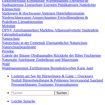
Elektromobilität
Kommunale Wärmeplanung
Energetische
Stadtsanierung
Erneuerbare Energien
Publikationen
Natürlicher
Klimaschutz
Starkregen & Hochwasser
Aktionen
Härtefallprogramm
Niederschlagwasser
Ansprechpartner
Freiwilligendienst &
Praktikum
Lärmaktionsplan
Mobilität
ÖPNV
Anrufsammeltaxi
Marktbus
Alltagsradverkehr
Stadtradeln
Fahrradinfrastruktur
Naturschutz
Naturschutz in der Gemeinde
Ehrenamtlicher Naturschutz
Naturschutzbeauftragte
Projekte
Galerie der Bäume
Obstbaumallee
Rückkehr der Biber
Fischtreppe
Naturnahe Spielräume
Zimbelkraut und Mauerraute
Wald
Waldmanagement
Zertifizierung
Brennholzwerber
Karte
Jagd
Losheim am See für BürgerInnen & Gäste :: Quicknavi
Notfall
Bürgerbeteiligung & Petitionen
Serviceportal Saarland
Pressemeldungen
Tourismus
Veranstaltungen
Suchen
Leichte Sprache