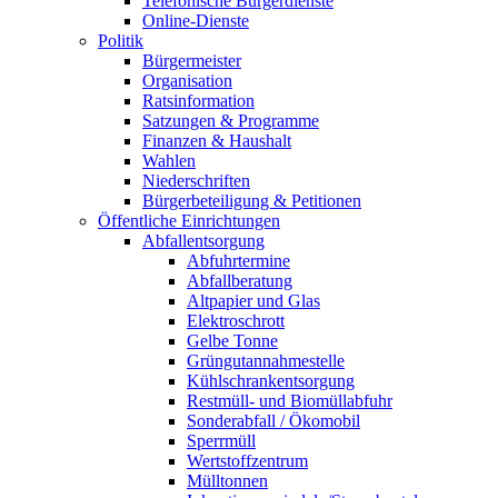
Telefonische Bürgerdienste
Online-Dienste
Politik
Bürgermeister
Organisation
Ratsinformation
Satzungen & Programme
Finanzen & Haushalt
Wahlen
Niederschriften
Bürgerbeteiligung & Petitionen
Öffentliche Einrichtungen
Abfallentsorgung
Abfuhrtermine
Abfallberatung
Altpapier und Glas
Elektroschrott
Gelbe Tonne
Grüngutannahmestelle
Kühlschrankentsorgung
Restmüll- und Biomüllabfuhr
Sonderabfall / Ökomobil
Sperrmüll
Wertstoffzentrum
Mülltonnen