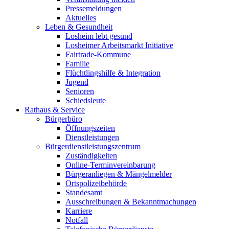
Pressemeldungen
Aktuelles
Leben & Gesundheit
Losheim lebt gesund
Losheimer Arbeitsmarkt Initiative
Fairtrade-Kommune
Familie
Flüchtlingshilfe & Integration
Jugend
Senioren
Schiedsleute
Rathaus & Service
Bürgerbüro
Öffnungszeiten
Dienstleistungen
Bürgerdienstleistungszentrum
Zuständigkeiten
Online-Terminvereinbarung
Bürgeranliegen & Mängelmelder
Ortspolizeibehörde
Standesamt
Ausschreibungen & Bekanntmachungen
Karriere
Notfall