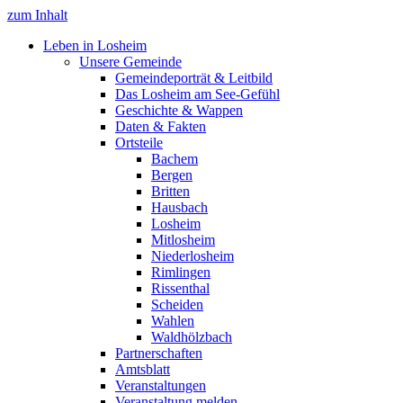
zum Inhalt
Leben in Losheim
Unsere Gemeinde
Gemeindeporträt & Leitbild
Das Losheim am See-Gefühl
Geschichte & Wappen
Daten & Fakten
Ortsteile
Bachem
Bergen
Britten
Hausbach
Losheim
Mitlosheim
Niederlosheim
Rimlingen
Rissenthal
Scheiden
Wahlen
Waldhölzbach
Partnerschaften
Amtsblatt
Veranstaltungen
Veranstaltung melden