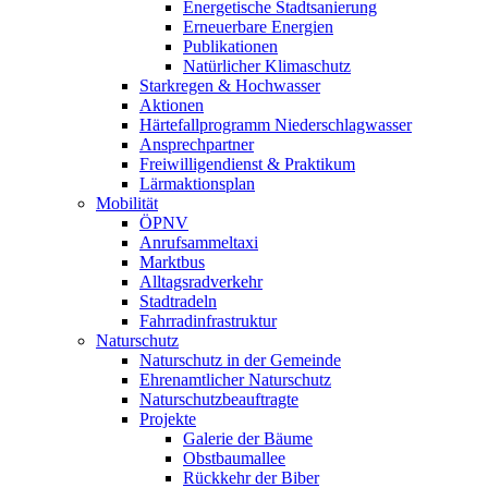
Energetische Stadtsanierung
Erneuerbare Energien
Publikationen
Natürlicher Klimaschutz
Starkregen & Hochwasser
Aktionen
Härtefallprogramm Niederschlagwasser
Ansprechpartner
Freiwilligendienst & Praktikum
Lärmaktionsplan
Mobilität
ÖPNV
Anrufsammeltaxi
Marktbus
Alltagsradverkehr
Stadtradeln
Fahrradinfrastruktur
Naturschutz
Naturschutz in der Gemeinde
Ehrenamtlicher Naturschutz
Naturschutzbeauftragte
Projekte
Galerie der Bäume
Obstbaumallee
Rückkehr der Biber