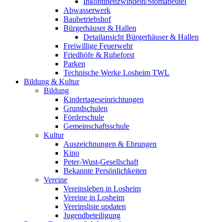
Inkontinenzwindeln/Stomabeutel
Abwasserwerk
Baubetriebshof
Bürgerhäuser & Hallen
Detailansicht Bürgerhäuser & Hallen
Freiwillige Feuerwehr
Friedhöfe & Ruheforst
Parken
Technische Werke Losheim TWL
Bildung & Kultur
Bildung
Kindertageseinrichtungen
Grundschulen
Förderschule
Gemeinschaftsschule
Kultur
Auszeichnungen & Ehrungen
Kino
Peter-Wust-Gesellschaft
Bekannte Persönlichkeiten
Vereine
Vereinsleben in Losheim
Vereine in Losheim
Vereinsliste updaten
Jugendbeteiligung