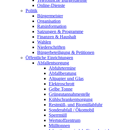
Telefonische Bürgerdienste
Online-Dienste
Politik
Bürgermeister
Organisation
Ratsinformation
Satzungen & Programme
Finanzen & Haushalt
Wahlen
Niederschriften
Bürgerbeteiligung & Petitionen
Öffentliche Einrichtungen
Abfallentsorgung
Abfuhrtermine
Abfallberatung
Altpapier und Glas
Elektroschrott
Gelbe Tonne
Grüngutannahmestelle
Kühlschrankentsorgung
Restmüll- und Biomüllabfuhr
Sonderabfall / Ökomobil
Sperrmüll
Wertstoffzentrum
Mülltonnen