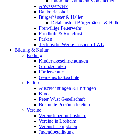
Inkontinenzwindeln/Stomabeutel
Abwasserwerk
Baubetriebshof
Bürgerhäuser & Hallen
Detailansicht Bürgerhäuser & Hallen
Freiwillige Feuerwehr
Friedhöfe & Ruheforst
Parken
Technische Werke Losheim TWL
Bildung & Kultur
Bildung
Kindertageseinrichtungen
Grundschulen
Förderschule
Gemeinschaftsschule
Kultur
Auszeichnungen & Ehrungen
Kino
Peter-Wust-Gesellschaft
Bekannte Persönlichkeiten
Vereine
Vereinsleben in Losheim
Vereine in Losheim
Vereinsliste updaten
Jugendbeteiligung