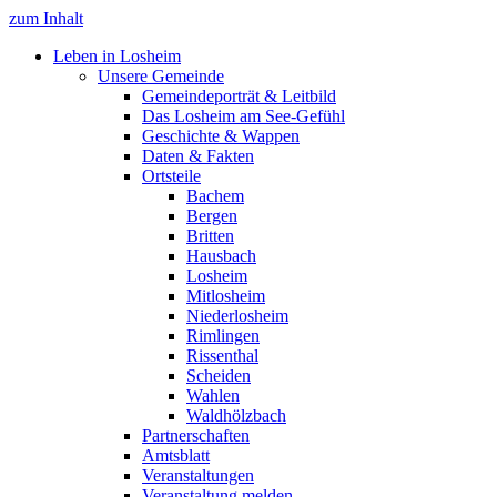
zum Inhalt
Leben in Losheim
Unsere Gemeinde
Gemeindeporträt & Leitbild
Das Losheim am See-Gefühl
Geschichte & Wappen
Daten & Fakten
Ortsteile
Bachem
Bergen
Britten
Hausbach
Losheim
Mitlosheim
Niederlosheim
Rimlingen
Rissenthal
Scheiden
Wahlen
Waldhölzbach
Partnerschaften
Amtsblatt
Veranstaltungen
Veranstaltung melden