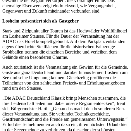
Geschichte der Region verkörpert: die Völklinger Hütte. Das
ehemalige Eisenwerk zeigt eindrucksvoll, wie Vergangenheit,
Gegenwart und Zukunft miteinander verbunden sind.
Losheim präsentiert sich als Gastgeber
Start- und Zielpunkt aller Touren ist das Hochwälder Wohlfühlhotel
am Losheimer Stausee. Für die Dauer der Veranstaltung hat der
ADAC das Hotel komplett gebucht. Auf dem Parkplatz entstanden
eigens überdachte Stellflächen für die historischen Fahrzeuge.
Strohballen trennen die einzelnen Bereiche und verleihen dem
Gelände einen besonderen Charme.
Auch touristisch ist die Veranstaltung ein Gewinn für die Gemeinde.
Gäste aus ganz Deutschland und darüber hinaus lernen Losheim am
See und seine Umgebung kennen. Gleichzeitig profitieren die
Teilnehmer von den zahlreichen Freizeit- und Erholungsangeboten
rund um den Stausee.
„Die ADAC Deutschland Klassik bringt Menschen zusammen, die
ihre Leidenschaft teilen und dabei unsere Region entdecken“, freut
sich Bürgermeister Harth. „Genau das macht den besonderen Reiz
dieser Veranstaltung aus. Sie verbindet Technikgeschichte,
Gastfreundschaft und die Freude am gemeinsamen Unterwegssein.“
Er lud die Teilnehmenden auch dazu ein, ihren nächsten Urlaub hier
in der Seegemeinde zu verbringen, da dies eine der schönsten