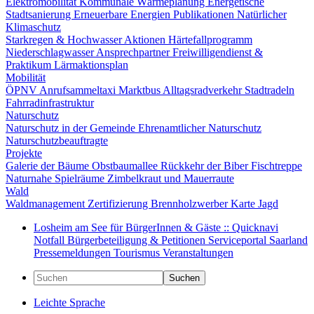
Elektromobilität
Kommunale Wärmeplanung
Energetische
Stadtsanierung
Erneuerbare Energien
Publikationen
Natürlicher
Klimaschutz
Starkregen & Hochwasser
Aktionen
Härtefallprogramm
Niederschlagwasser
Ansprechpartner
Freiwilligendienst &
Praktikum
Lärmaktionsplan
Mobilität
ÖPNV
Anrufsammeltaxi
Marktbus
Alltagsradverkehr
Stadtradeln
Fahrradinfrastruktur
Naturschutz
Naturschutz in der Gemeinde
Ehrenamtlicher Naturschutz
Naturschutzbeauftragte
Projekte
Galerie der Bäume
Obstbaumallee
Rückkehr der Biber
Fischtreppe
Naturnahe Spielräume
Zimbelkraut und Mauerraute
Wald
Waldmanagement
Zertifizierung
Brennholzwerber
Karte
Jagd
Losheim am See für BürgerInnen & Gäste :: Quicknavi
Notfall
Bürgerbeteiligung & Petitionen
Serviceportal Saarland
Pressemeldungen
Tourismus
Veranstaltungen
Suchen
Leichte Sprache