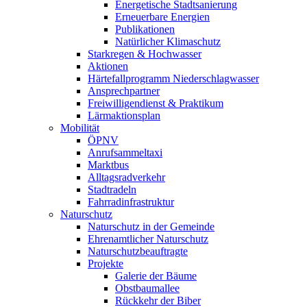
Energetische Stadtsanierung
Erneuerbare Energien
Publikationen
Natürlicher Klimaschutz
Starkregen & Hochwasser
Aktionen
Härtefallprogramm Niederschlagwasser
Ansprechpartner
Freiwilligendienst & Praktikum
Lärmaktionsplan
Mobilität
ÖPNV
Anrufsammeltaxi
Marktbus
Alltagsradverkehr
Stadtradeln
Fahrradinfrastruktur
Naturschutz
Naturschutz in der Gemeinde
Ehrenamtlicher Naturschutz
Naturschutzbeauftragte
Projekte
Galerie der Bäume
Obstbaumallee
Rückkehr der Biber