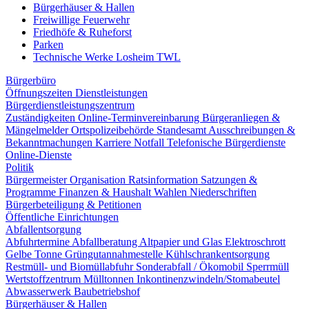
Bürgerhäuser & Hallen
Freiwillige Feuerwehr
Friedhöfe & Ruheforst
Parken
Technische Werke Losheim TWL
Bürgerbüro
Öffnungszeiten
Dienstleistungen
Bürgerdienstleistungszentrum
Zuständigkeiten
Online-Terminvereinbarung
Bürgeranliegen &
Mängelmelder
Ortspolizeibehörde
Standesamt
Ausschreibungen &
Bekanntmachungen
Karriere
Notfall
Telefonische Bürgerdienste
Online-Dienste
Politik
Bürgermeister
Organisation
Ratsinformation
Satzungen &
Programme
Finanzen & Haushalt
Wahlen
Niederschriften
Bürgerbeteiligung & Petitionen
Öffentliche Einrichtungen
Abfallentsorgung
Abfuhrtermine
Abfallberatung
Altpapier und Glas
Elektroschrott
Gelbe Tonne
Grüngutannahmestelle
Kühlschrankentsorgung
Restmüll- und Biomüllabfuhr
Sonderabfall / Ökomobil
Sperrmüll
Wertstoffzentrum
Mülltonnen
Inkontinenzwindeln/Stomabeutel
Abwasserwerk
Baubetriebshof
Bürgerhäuser & Hallen