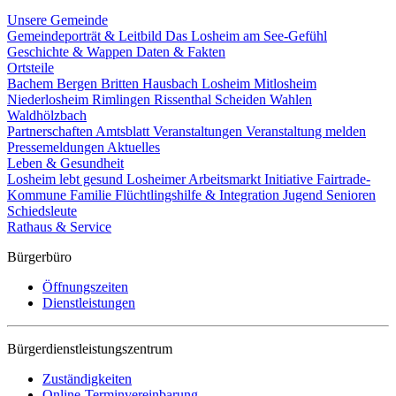
Unsere Gemeinde
Gemeindeporträt & Leitbild
Das Losheim am See-Gefühl
Geschichte & Wappen
Daten & Fakten
Ortsteile
Bachem
Bergen
Britten
Hausbach
Losheim
Mitlosheim
Niederlosheim
Rimlingen
Rissenthal
Scheiden
Wahlen
Waldhölzbach
Partnerschaften
Amtsblatt
Veranstaltungen
Veranstaltung melden
Pressemeldungen
Aktuelles
Leben & Gesundheit
Losheim lebt gesund
Losheimer Arbeitsmarkt Initiative
Fairtrade-
Kommune
Familie
Flüchtlingshilfe & Integration
Jugend
Senioren
Schiedsleute
Rathaus & Service
Bürgerbüro
Öffnungszeiten
Dienstleistungen
Bürgerdienstleistungszentrum
Zuständigkeiten
Online-Terminvereinbarung