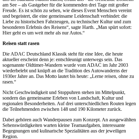
am See – als Gastgeber für die kommenden drei Tage mit großer
Freude. Es ist schön zu sehen, wie dieses Event Menschen vereint
und begeistert, die eine gemeinsame Leidenschaft verbindet: die
Liebe zu historischen Fahrzeugen, zu technischer Kultur und zum
besonderen Erlebnis des Reisens“, sagte Harth. „Man spürt sofort:
Hier geht es um weit mehr als nur Autos.“
Reisen statt rasen
Die ADAC Deutschland Klassik steht für eine Idee, die heute
aktueller erscheint denn je: entschleunigt unterwegs sein. Das
sogenannte Oldtimer-Wandern wurde vom ADAC im Jahr 2003
wiederbelebt und knüpft an die Tradition des Autowanderns der
1930er Jahre an. Das Motto lautet bis heute: „Lerne reisen, ohne zu
rasen.“
Nicht Geschwindigkeit und Stoppuhren stehen im Mittelpunkt,
sondern das gemeinsame Erleben von Landschaft, Kultur und
regionalen Besonderheiten. Auf drei unterschiedlichen Routen legen
die Teilnehmenden zwischen 148 und 190 Kilometer zurück.
Dabei gehören auch Wanderpausen zum Konzept. An ausgewählten
Sehenswürdigkeiten warten kleine Teamaufgaben, interessante
Begegnungen und kulinarische Spezialitäten aus der jeweiligen
Region.