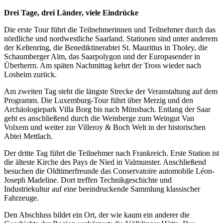
Drei Tage, drei Länder, viele Eindrücke
Die erste Tour führt die Teilnehmerinnen und Teilnehmer durch das
nördliche und nordwestliche Saarland. Stationen sind unter anderem
der Keltenring, die Benediktinerabtei St. Mauritius in Tholey, die
Schaumberger Alm, das Saarpolygon und der Europasender in
Überherrn. Am späten Nachmittag kehrt der Tross wieder nach
Losheim zurück.
Am zweiten Tag steht die längste Strecke der Veranstaltung auf dem
Programm. Die Luxemburg-Tour führt über Merzig und den
Archäologiepark Villa Borg bis nach Münsbach. Entlang der Saar
geht es anschließend durch die Weinberge zum Weingut Van
Volxem und weiter zur Villeroy & Boch Welt in der historischen
Abtei Mettlach.
Der dritte Tag führt die Teilnehmer nach Frankreich. Erste Station ist
die älteste Kirche des Pays de Nied in Valmunster. Anschließend
besuchen die Oldtimerfreunde das Conservatoire automobile Léon-
Joseph Madeline. Dort treffen Technikgeschichte und
Industriekultur auf eine beeindruckende Sammlung klassischer
Fahrzeuge.
Den Abschluss bildet ein Ort, der wie kaum ein anderer die