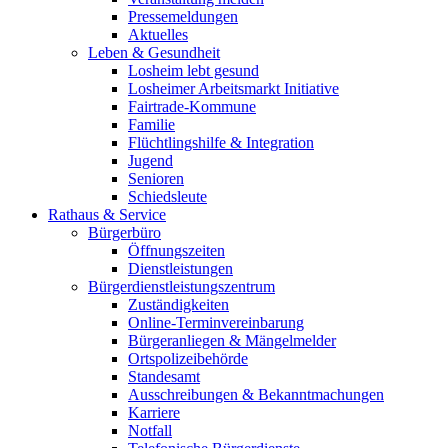
Pressemeldungen
Aktuelles
Leben & Gesundheit
Losheim lebt gesund
Losheimer Arbeitsmarkt Initiative
Fairtrade-Kommune
Familie
Flüchtlingshilfe & Integration
Jugend
Senioren
Schiedsleute
Rathaus & Service
Bürgerbüro
Öffnungszeiten
Dienstleistungen
Bürgerdienstleistungszentrum
Zuständigkeiten
Online-Terminvereinbarung
Bürgeranliegen & Mängelmelder
Ortspolizeibehörde
Standesamt
Ausschreibungen & Bekanntmachungen
Karriere
Notfall