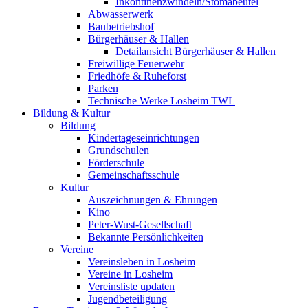
Inkontinenzwindeln/Stomabeutel
Abwasserwerk
Baubetriebshof
Bürgerhäuser & Hallen
Detailansicht Bürgerhäuser & Hallen
Freiwillige Feuerwehr
Friedhöfe & Ruheforst
Parken
Technische Werke Losheim TWL
Bildung & Kultur
Bildung
Kindertageseinrichtungen
Grundschulen
Förderschule
Gemeinschaftsschule
Kultur
Auszeichnungen & Ehrungen
Kino
Peter-Wust-Gesellschaft
Bekannte Persönlichkeiten
Vereine
Vereinsleben in Losheim
Vereine in Losheim
Vereinsliste updaten
Jugendbeteiligung