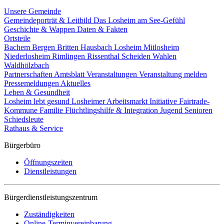
Unsere Gemeinde
Gemeindeporträt & Leitbild
Das Losheim am See-Gefühl
Geschichte & Wappen
Daten & Fakten
Ortsteile
Bachem
Bergen
Britten
Hausbach
Losheim
Mitlosheim
Niederlosheim
Rimlingen
Rissenthal
Scheiden
Wahlen
Waldhölzbach
Partnerschaften
Amtsblatt
Veranstaltungen
Veranstaltung melden
Pressemeldungen
Aktuelles
Leben & Gesundheit
Losheim lebt gesund
Losheimer Arbeitsmarkt Initiative
Fairtrade-
Kommune
Familie
Flüchtlingshilfe & Integration
Jugend
Senioren
Schiedsleute
Rathaus & Service
Bürgerbüro
Öffnungszeiten
Dienstleistungen
Bürgerdienstleistungszentrum
Zuständigkeiten
Online-Terminvereinbarung