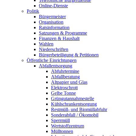
Telefonische Bürgerdienste
Online-Dienste
Politik
Bürgermeister
Organisation
Ratsinformation
Satzungen & Programme
Finanzen & Haushalt
Wahlen
Niederschriften
Bürgerbeteiligung & Petitionen
Öffentliche Einrichtungen
Abfallentsorgung
Abfuhrtermine
Abfallberatung
Altpapier und Glas
Elektroschrott
Gelbe Tonne
Grüngutannahmestelle
Kühlschrankentsorgung
Restmüll- und Biomüllabfuhr
Sonderabfall / Ökomobil
Sperrmüll
Wertstoffzentrum
Mülltonnen