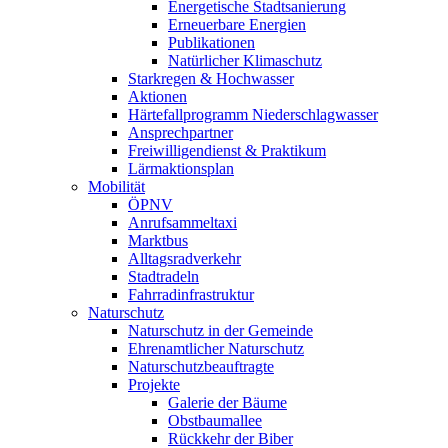
Energetische Stadtsanierung
Erneuerbare Energien
Publikationen
Natürlicher Klimaschutz
Starkregen & Hochwasser
Aktionen
Härtefallprogramm Niederschlagwasser
Ansprechpartner
Freiwilligendienst & Praktikum
Lärmaktionsplan
Mobilität
ÖPNV
Anrufsammeltaxi
Marktbus
Alltagsradverkehr
Stadtradeln
Fahrradinfrastruktur
Naturschutz
Naturschutz in der Gemeinde
Ehrenamtlicher Naturschutz
Naturschutzbeauftragte
Projekte
Galerie der Bäume
Obstbaumallee
Rückkehr der Biber