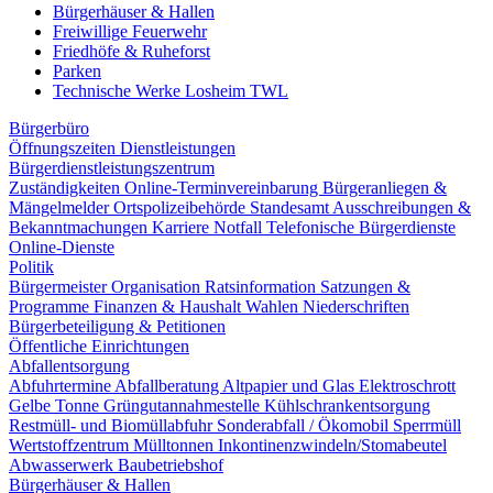
Bürgerhäuser & Hallen
Freiwillige Feuerwehr
Friedhöfe & Ruheforst
Parken
Technische Werke Losheim TWL
Bürgerbüro
Öffnungszeiten
Dienstleistungen
Bürgerdienstleistungszentrum
Zuständigkeiten
Online-Terminvereinbarung
Bürgeranliegen &
Mängelmelder
Ortspolizeibehörde
Standesamt
Ausschreibungen &
Bekanntmachungen
Karriere
Notfall
Telefonische Bürgerdienste
Online-Dienste
Politik
Bürgermeister
Organisation
Ratsinformation
Satzungen &
Programme
Finanzen & Haushalt
Wahlen
Niederschriften
Bürgerbeteiligung & Petitionen
Öffentliche Einrichtungen
Abfallentsorgung
Abfuhrtermine
Abfallberatung
Altpapier und Glas
Elektroschrott
Gelbe Tonne
Grüngutannahmestelle
Kühlschrankentsorgung
Restmüll- und Biomüllabfuhr
Sonderabfall / Ökomobil
Sperrmüll
Wertstoffzentrum
Mülltonnen
Inkontinenzwindeln/Stomabeutel
Abwasserwerk
Baubetriebshof
Bürgerhäuser & Hallen