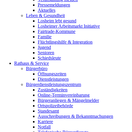
Pressemeldungen
Aktuelles
Leben & Gesundheit
Losheim lebt gesund
Losheimer Arbeitsmarkt Initiative
Fairtrade-Kommune
Familie
Flüchtlingshilfe & Integration
Jugend
Senioren
Schiedsleute
Rathaus & Service
Bürgerbüro
Öffnungszeiten
Dienstleistungen
Bürgerdienstleistungszentrum
Zuständigkeiten
Online-Terminvereinbarung
Bürgeranliegen & Mängelmelder
Ortspolizeibehörde
Standesamt
Ausschreibungen & Bekanntmachungen
Karriere
Notfall