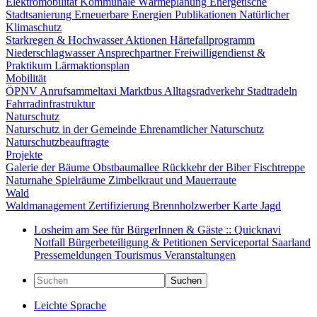
Elektromobilität
Kommunale Wärmeplanung
Energetische
Stadtsanierung
Erneuerbare Energien
Publikationen
Natürlicher
Klimaschutz
Starkregen & Hochwasser
Aktionen
Härtefallprogramm
Niederschlagwasser
Ansprechpartner
Freiwilligendienst &
Praktikum
Lärmaktionsplan
Mobilität
ÖPNV
Anrufsammeltaxi
Marktbus
Alltagsradverkehr
Stadtradeln
Fahrradinfrastruktur
Naturschutz
Naturschutz in der Gemeinde
Ehrenamtlicher Naturschutz
Naturschutzbeauftragte
Projekte
Galerie der Bäume
Obstbaumallee
Rückkehr der Biber
Fischtreppe
Naturnahe Spielräume
Zimbelkraut und Mauerraute
Wald
Waldmanagement
Zertifizierung
Brennholzwerber
Karte
Jagd
Losheim am See für BürgerInnen & Gäste :: Quicknavi
Notfall
Bürgerbeteiligung & Petitionen
Serviceportal Saarland
Pressemeldungen
Tourismus
Veranstaltungen
Suchen
Leichte Sprache