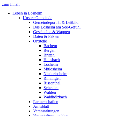
zum Inhalt
Leben in Losheim
Unsere Gemeinde
Gemeindeporträt & Leitbild
Das Losheim am See-Gefühl
Geschichte & Wappen
Daten & Fakten
Ortsteile
Bachem
Bergen
Britten
Hausbach
Losheim
Mitlosheim
Niederlosheim
Rimlingen
Rissenthal
Scheiden
Wahlen
Waldhölzbach
Partnerschaften
Amtsblatt
Veranstaltungen
Veranstaltung melden