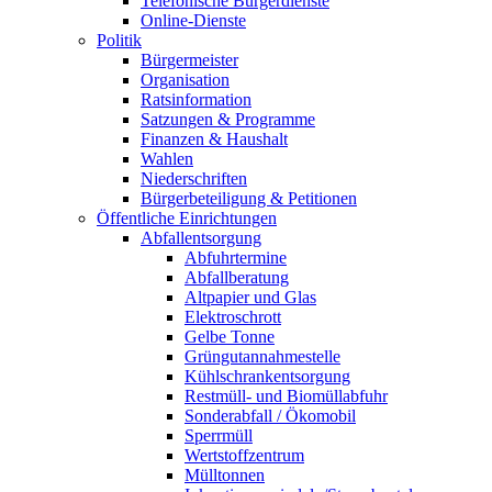
Telefonische Bürgerdienste
Online-Dienste
Politik
Bürgermeister
Organisation
Ratsinformation
Satzungen & Programme
Finanzen & Haushalt
Wahlen
Niederschriften
Bürgerbeteiligung & Petitionen
Öffentliche Einrichtungen
Abfallentsorgung
Abfuhrtermine
Abfallberatung
Altpapier und Glas
Elektroschrott
Gelbe Tonne
Grüngutannahmestelle
Kühlschrankentsorgung
Restmüll- und Biomüllabfuhr
Sonderabfall / Ökomobil
Sperrmüll
Wertstoffzentrum
Mülltonnen