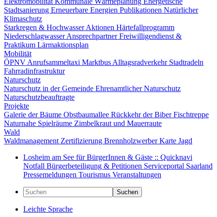
Elektromobilität
Kommunale Wärmeplanung
Energetische
Stadtsanierung
Erneuerbare Energien
Publikationen
Natürlicher
Klimaschutz
Starkregen & Hochwasser
Aktionen
Härtefallprogramm
Niederschlagwasser
Ansprechpartner
Freiwilligendienst &
Praktikum
Lärmaktionsplan
Mobilität
ÖPNV
Anrufsammeltaxi
Marktbus
Alltagsradverkehr
Stadtradeln
Fahrradinfrastruktur
Naturschutz
Naturschutz in der Gemeinde
Ehrenamtlicher Naturschutz
Naturschutzbeauftragte
Projekte
Galerie der Bäume
Obstbaumallee
Rückkehr der Biber
Fischtreppe
Naturnahe Spielräume
Zimbelkraut und Mauerraute
Wald
Waldmanagement
Zertifizierung
Brennholzwerber
Karte
Jagd
Losheim am See für BürgerInnen & Gäste :: Quicknavi
Notfall
Bürgerbeteiligung & Petitionen
Serviceportal Saarland
Pressemeldungen
Tourismus
Veranstaltungen
Suchen
Leichte Sprache