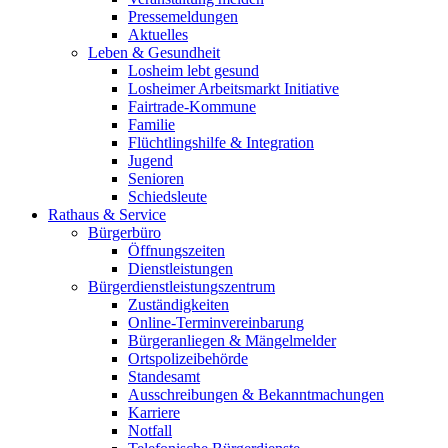
Pressemeldungen
Aktuelles
Leben & Gesundheit
Losheim lebt gesund
Losheimer Arbeitsmarkt Initiative
Fairtrade-Kommune
Familie
Flüchtlingshilfe & Integration
Jugend
Senioren
Schiedsleute
Rathaus & Service
Bürgerbüro
Öffnungszeiten
Dienstleistungen
Bürgerdienstleistungszentrum
Zuständigkeiten
Online-Terminvereinbarung
Bürgeranliegen & Mängelmelder
Ortspolizeibehörde
Standesamt
Ausschreibungen & Bekanntmachungen
Karriere
Notfall