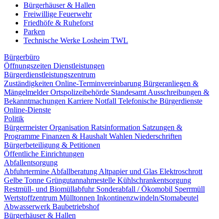
Bürgerhäuser & Hallen
Freiwillige Feuerwehr
Friedhöfe & Ruheforst
Parken
Technische Werke Losheim TWL
Bürgerbüro
Öffnungszeiten
Dienstleistungen
Bürgerdienstleistungszentrum
Zuständigkeiten
Online-Terminvereinbarung
Bürgeranliegen &
Mängelmelder
Ortspolizeibehörde
Standesamt
Ausschreibungen &
Bekanntmachungen
Karriere
Notfall
Telefonische Bürgerdienste
Online-Dienste
Politik
Bürgermeister
Organisation
Ratsinformation
Satzungen &
Programme
Finanzen & Haushalt
Wahlen
Niederschriften
Bürgerbeteiligung & Petitionen
Öffentliche Einrichtungen
Abfallentsorgung
Abfuhrtermine
Abfallberatung
Altpapier und Glas
Elektroschrott
Gelbe Tonne
Grüngutannahmestelle
Kühlschrankentsorgung
Restmüll- und Biomüllabfuhr
Sonderabfall / Ökomobil
Sperrmüll
Wertstoffzentrum
Mülltonnen
Inkontinenzwindeln/Stomabeutel
Abwasserwerk
Baubetriebshof
Bürgerhäuser & Hallen