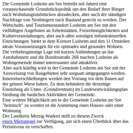
Die Gemeinde Losheim am See betreibt seit Jahren eine
vorausschauende Grundstückspolitik um den Bedarf ihrer Bürger
nach Wohnbaugrundstücken abzudecken, aber auch der ständigen
Nachfrage von Neubürgern nach Bauland gerecht zu werden. Der
Wirtschafts- und Tourismusstandort Losheim am See mit den
vielfältigen Angeboten an Arbeitsstätten, Freizeitmöglichkeiten und
Kulturveranstaltungen, aber auch allen sonstigen infrastrukturellen
Einrichtungen bietet in dem Kernort Losheim und den 11 Ortsteilen
ideale Voraussetzungen für ein optimales und gesundes Wohnen.
Die verkehrsgünstige Lage mit kurzen Anbindungen an das
Autobahnnetz und die Bundesstraße 268 machen Losheim als
Wohngemeinde immer interessanter und attraktiver.
Aber auch künftig wird in der Gemeinde Losheim am See mit der
Ausweisung von Baugebieten sehr sorgsam umgegangen werden.
Innerortserschließungen werden den Vorrang vor dem Bauen auf
der grünen Wiese haben. Zu dem behindern die derzeitige
Einstufung als Unter- (Grundzentrum) im Landesentwicklungsplan
Siedlung die baulichen Aktivitäten der Gemeinde.
Eine weitere Möglichkeit um in der Gemeinde Losheim am See
"heimisch" zu werden ist die Anmietung eines Hauses oder einer
Wohnung.
Der Landkreis Merzig-Wadern stellt zu diesem Zweck
einen Mietspiegel
zur Verfügung, um sich einen Überblick über das
Preisniveau zu verschaffen.