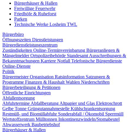
Bürgerhäuser & Hallen
Freiwillige Feuerwehr
Friedhöfe & Ruheforst
Parken
Technische Werke Losheim TWL
Bürgerbüro
Öffnungszeiten
Dienstleistungen
Bürgerdienstleistungszentrum
Zuständigkeiten
Online-Terminvereinbarung
Bürgeranliegen &
Mängelmelder
Ortspolizeibehörde
Standesamt
Ausschreibungen &
Bekanntmachungen
Karriere
Notfall
Telefonische Bürgerdienste
Online-Dienste
Politik
Bürgermeister
Organisation
Ratsinformation
Satzungen &
Programme
Finanzen & Haushalt
Wahlen
Niederschriften
Bürgerbeteiligung & Petitionen
Öffentliche Einrichtungen
Abfallentsorgung
Abfuhrtermine
Abfallberatung
Altpapier und Glas
Elektroschrott
Gelbe Tonne
Grüngutannahmestelle
Kühlschrankentsorgung
Restmüll- und Biomüllabfuhr
Sonderabfall / Ökomobil
Sperrmüll
Wertstoffzentrum
Mülltonnen
Inkontinenzwindeln/Stomabeutel
Abwasserwerk
Baubetriebshof
Bürgerhäuser & Hallen