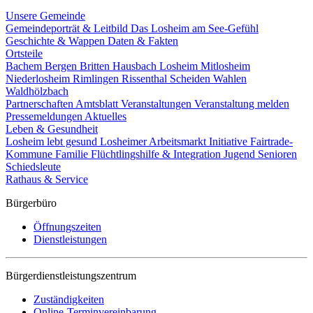
Unsere Gemeinde
Gemeindeporträt & Leitbild
Das Losheim am See-Gefühl
Geschichte & Wappen
Daten & Fakten
Ortsteile
Bachem
Bergen
Britten
Hausbach
Losheim
Mitlosheim
Niederlosheim
Rimlingen
Rissenthal
Scheiden
Wahlen
Waldhölzbach
Partnerschaften
Amtsblatt
Veranstaltungen
Veranstaltung melden
Pressemeldungen
Aktuelles
Leben & Gesundheit
Losheim lebt gesund
Losheimer Arbeitsmarkt Initiative
Fairtrade-
Kommune
Familie
Flüchtlingshilfe & Integration
Jugend
Senioren
Schiedsleute
Rathaus & Service
Bürgerbüro
Öffnungszeiten
Dienstleistungen
Bürgerdienstleistungszentrum
Zuständigkeiten
Online-Terminvereinbarung