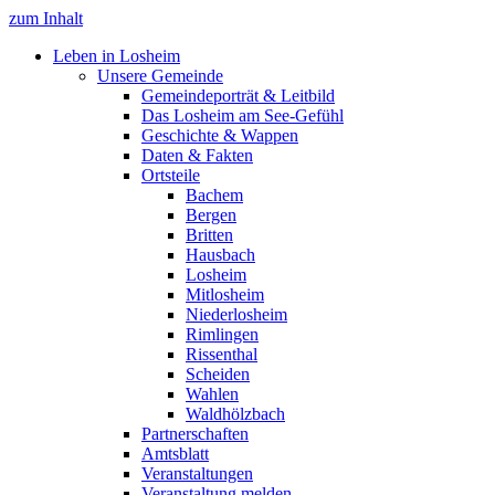
zum Inhalt
Leben in Losheim
Unsere Gemeinde
Gemeindeporträt & Leitbild
Das Losheim am See-Gefühl
Geschichte & Wappen
Daten & Fakten
Ortsteile
Bachem
Bergen
Britten
Hausbach
Losheim
Mitlosheim
Niederlosheim
Rimlingen
Rissenthal
Scheiden
Wahlen
Waldhölzbach
Partnerschaften
Amtsblatt
Veranstaltungen
Veranstaltung melden