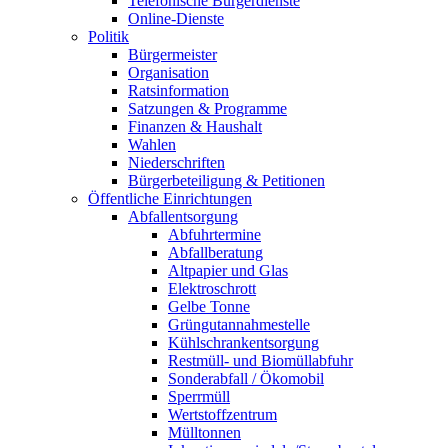
Telefonische Bürgerdienste
Online-Dienste
Politik
Bürgermeister
Organisation
Ratsinformation
Satzungen & Programme
Finanzen & Haushalt
Wahlen
Niederschriften
Bürgerbeteiligung & Petitionen
Öffentliche Einrichtungen
Abfallentsorgung
Abfuhrtermine
Abfallberatung
Altpapier und Glas
Elektroschrott
Gelbe Tonne
Grüngutannahmestelle
Kühlschrankentsorgung
Restmüll- und Biomüllabfuhr
Sonderabfall / Ökomobil
Sperrmüll
Wertstoffzentrum
Mülltonnen