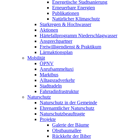
Energetische Stadtsanierung
Erneuerbare Energien
Publikationen
Natürlicher Klimaschutz
Starkregen & Hochwasser
Aktionen
Härtefallprogramm Niederschlagwasser
Ansprechpartner
Freiwilligendienst & Praktikum
Lärmaktionsplan
Mobilität
ÖPNV
Anrufsammeltaxi
Marktbus
Alltagsradverkehr
Stadtradeln
Fahrradinfrastruktur
Naturschutz
Naturschutz in der Gemeinde
Ehrenamtlicher Naturschutz
Naturschutzbeauftragte
Projekte
Galerie der Bäume
Obstbaumallee
Rückkehr der Biber