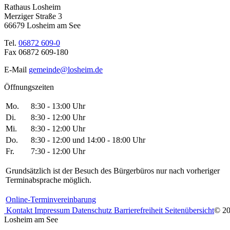
Rathaus Losheim
Merziger Straße 3
66679 Losheim am See
Tel.
06872 609-0
Fax 06872 609-180
E-Mail
gemeinde@losheim.de
Öffnungszeiten
Mo.
8:30 - 13:00 Uhr
Di.
8:30 - 12:00 Uhr
Mi.
8:30 - 12:00 Uhr
Do.
8:30 - 12:00 und 14:00 - 18:00 Uhr
Fr.
7:30 - 12:00 Uhr
Grundsätzlich ist der Besuch des Bürgerbüros nur nach vorheriger
Terminabsprache möglich.
Online-Terminvereinbarung
Kontakt
Impressum
Datenschutz
Barrierefreiheit
Seitenübersicht
© 2
Losheim am See