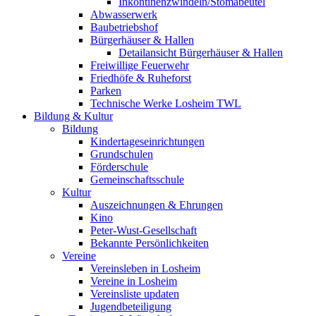
Inkontinenzwindeln/Stomabeutel
Abwasserwerk
Baubetriebshof
Bürgerhäuser & Hallen
Detailansicht Bürgerhäuser & Hallen
Freiwillige Feuerwehr
Friedhöfe & Ruheforst
Parken
Technische Werke Losheim TWL
Bildung & Kultur
Bildung
Kindertageseinrichtungen
Grundschulen
Förderschule
Gemeinschaftsschule
Kultur
Auszeichnungen & Ehrungen
Kino
Peter-Wust-Gesellschaft
Bekannte Persönlichkeiten
Vereine
Vereinsleben in Losheim
Vereine in Losheim
Vereinsliste updaten
Jugendbeteiligung