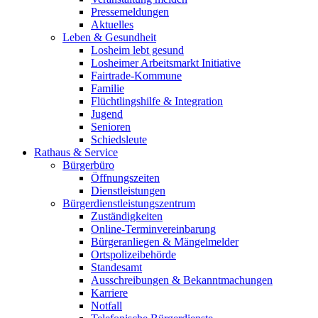
Pressemeldungen
Aktuelles
Leben & Gesundheit
Losheim lebt gesund
Losheimer Arbeitsmarkt Initiative
Fairtrade-Kommune
Familie
Flüchtlingshilfe & Integration
Jugend
Senioren
Schiedsleute
Rathaus & Service
Bürgerbüro
Öffnungszeiten
Dienstleistungen
Bürgerdienstleistungszentrum
Zuständigkeiten
Online-Terminvereinbarung
Bürgeranliegen & Mängelmelder
Ortspolizeibehörde
Standesamt
Ausschreibungen & Bekanntmachungen
Karriere
Notfall