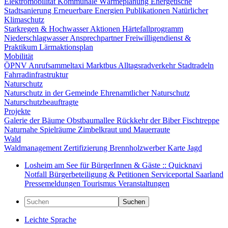
Elektromobilität
Kommunale Wärmeplanung
Energetische
Stadtsanierung
Erneuerbare Energien
Publikationen
Natürlicher
Klimaschutz
Starkregen & Hochwasser
Aktionen
Härtefallprogramm
Niederschlagwasser
Ansprechpartner
Freiwilligendienst &
Praktikum
Lärmaktionsplan
Mobilität
ÖPNV
Anrufsammeltaxi
Marktbus
Alltagsradverkehr
Stadtradeln
Fahrradinfrastruktur
Naturschutz
Naturschutz in der Gemeinde
Ehrenamtlicher Naturschutz
Naturschutzbeauftragte
Projekte
Galerie der Bäume
Obstbaumallee
Rückkehr der Biber
Fischtreppe
Naturnahe Spielräume
Zimbelkraut und Mauerraute
Wald
Waldmanagement
Zertifizierung
Brennholzwerber
Karte
Jagd
Losheim am See für BürgerInnen & Gäste :: Quicknavi
Notfall
Bürgerbeteiligung & Petitionen
Serviceportal Saarland
Pressemeldungen
Tourismus
Veranstaltungen
Suchen
Leichte Sprache