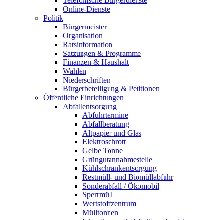
Telefonische Bürgerdienste
Online-Dienste
Politik
Bürgermeister
Organisation
Ratsinformation
Satzungen & Programme
Finanzen & Haushalt
Wahlen
Niederschriften
Bürgerbeteiligung & Petitionen
Öffentliche Einrichtungen
Abfallentsorgung
Abfuhrtermine
Abfallberatung
Altpapier und Glas
Elektroschrott
Gelbe Tonne
Grüngutannahmestelle
Kühlschrankentsorgung
Restmüll- und Biomüllabfuhr
Sonderabfall / Ökomobil
Sperrmüll
Wertstoffzentrum
Mülltonnen