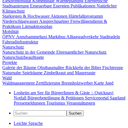
Elektromobilität
Kommunale Wärmeplanung
Energetische
Stadtsanierung
Erneuerbare Energien
Publikationen
Natürlicher
Klimaschutz
Starkregen & Hochwasser
Aktionen
Härtefallprogramm
Niederschlagwasser
Ansprechpartner
Freiwilligendienst &
Praktikum
Lärmaktionsplan
Mobilität
ÖPNV
Anrufsammeltaxi
Marktbus
Alltagsradverkehr
Stadtradeln
Fahrradinfrastruktur
Naturschutz
Naturschutz in der Gemeinde
Ehrenamtlicher Naturschutz
Naturschutzbeauftragte
Projekte
Galerie der Bäume
Obstbaumallee
Rückkehr der Biber
Fischtreppe
Naturnahe Spielräume
Zimbelkraut und Mauerraute
Wald
Waldmanagement
Zertifizierung
Brennholzwerber
Karte
Jagd
Losheim am See für BürgerInnen & Gäste :: Quicknavi
Notfall
Bürgerbeteiligung & Petitionen
Serviceportal Saarland
Pressemeldungen
Tourismus
Veranstaltungen
Suchen
Leichte Sprache