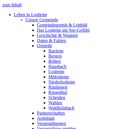
zum Inhalt
Leben in Losheim
Unsere Gemeinde
Gemeindeporträt & Leitbild
Das Losheim am See-Gefühl
Geschichte & Wappen
Daten & Fakten
Ortsteile
Bachem
Bergen
Britten
Hausbach
Losheim
Mitlosheim
Niederlosheim
Rimlingen
Rissenthal
Scheiden
Wahlen
Waldhölzbach
Partnerschaften
Amtsblatt
Veranstaltungen
Veranstaltung melden