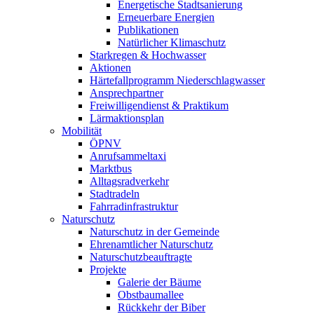
Energetische Stadtsanierung
Erneuerbare Energien
Publikationen
Natürlicher Klimaschutz
Starkregen & Hochwasser
Aktionen
Härtefallprogramm Niederschlagwasser
Ansprechpartner
Freiwilligendienst & Praktikum
Lärmaktionsplan
Mobilität
ÖPNV
Anrufsammeltaxi
Marktbus
Alltagsradverkehr
Stadtradeln
Fahrradinfrastruktur
Naturschutz
Naturschutz in der Gemeinde
Ehrenamtlicher Naturschutz
Naturschutzbeauftragte
Projekte
Galerie der Bäume
Obstbaumallee
Rückkehr der Biber