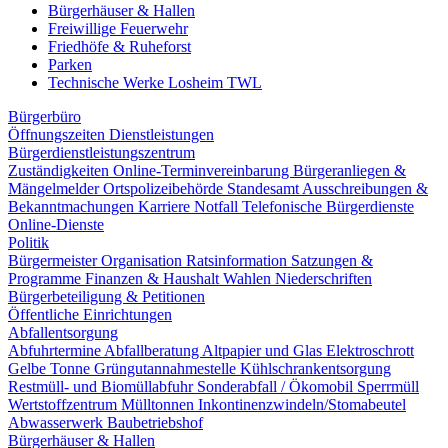
Bürgerhäuser & Hallen
Freiwillige Feuerwehr
Friedhöfe & Ruheforst
Parken
Technische Werke Losheim TWL
Bürgerbüro
Öffnungszeiten
Dienstleistungen
Bürgerdienstleistungszentrum
Zuständigkeiten
Online-Terminvereinbarung
Bürgeranliegen &
Mängelmelder
Ortspolizeibehörde
Standesamt
Ausschreibungen &
Bekanntmachungen
Karriere
Notfall
Telefonische Bürgerdienste
Online-Dienste
Politik
Bürgermeister
Organisation
Ratsinformation
Satzungen &
Programme
Finanzen & Haushalt
Wahlen
Niederschriften
Bürgerbeteiligung & Petitionen
Öffentliche Einrichtungen
Abfallentsorgung
Abfuhrtermine
Abfallberatung
Altpapier und Glas
Elektroschrott
Gelbe Tonne
Grüngutannahmestelle
Kühlschrankentsorgung
Restmüll- und Biomüllabfuhr
Sonderabfall / Ökomobil
Sperrmüll
Wertstoffzentrum
Mülltonnen
Inkontinenzwindeln/Stomabeutel
Abwasserwerk
Baubetriebshof
Bürgerhäuser & Hallen