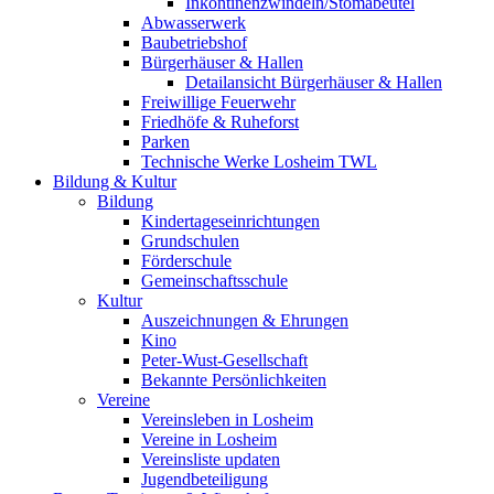
Inkontinenzwindeln/Stomabeutel
Abwasserwerk
Baubetriebshof
Bürgerhäuser & Hallen
Detailansicht Bürgerhäuser & Hallen
Freiwillige Feuerwehr
Friedhöfe & Ruheforst
Parken
Technische Werke Losheim TWL
Bildung & Kultur
Bildung
Kindertageseinrichtungen
Grundschulen
Förderschule
Gemeinschaftsschule
Kultur
Auszeichnungen & Ehrungen
Kino
Peter-Wust-Gesellschaft
Bekannte Persönlichkeiten
Vereine
Vereinsleben in Losheim
Vereine in Losheim
Vereinsliste updaten
Jugendbeteiligung