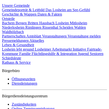
Unsere Gemeinde
Gemeindeporträt & Leitbild
Das Losheim am See-Gefühl
Geschichte & Wappen
Daten & Fakten
Ortsteile
Bachem
Bergen
Britten
Hausbach
Losheim
Mitlosheim
Niederlosheim
Rimlingen
Rissenthal
Scheiden
Wahlen
Waldhölzbach
Partnerschaften
Amtsblatt
Veranstaltungen
Veranstaltung melden
Pressemeldungen
Aktuelles
Leben & Gesundheit
Losheim lebt gesund
Losheimer Arbeitsmarkt Initiative
Fairtrade-
Kommune
Familie
Flüchtlingshilfe & Integration
Jugend
Senioren
Schiedsleute
Rathaus & Service
Bürgerbüro
Öffnungszeiten
Dienstleistungen
Bürgerdienstleistungszentrum
Zuständigkeiten
Online-Terminvereinbarung