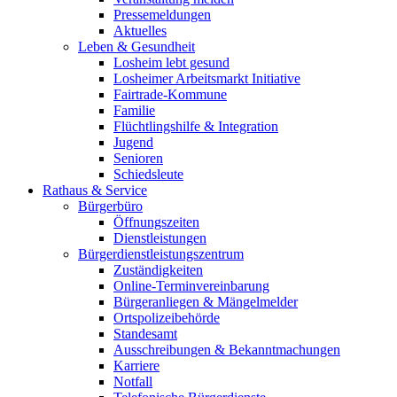
Pressemeldungen
Aktuelles
Leben & Gesundheit
Losheim lebt gesund
Losheimer Arbeitsmarkt Initiative
Fairtrade-Kommune
Familie
Flüchtlingshilfe & Integration
Jugend
Senioren
Schiedsleute
Rathaus & Service
Bürgerbüro
Öffnungszeiten
Dienstleistungen
Bürgerdienstleistungszentrum
Zuständigkeiten
Online-Terminvereinbarung
Bürgeranliegen & Mängelmelder
Ortspolizeibehörde
Standesamt
Ausschreibungen & Bekanntmachungen
Karriere
Notfall