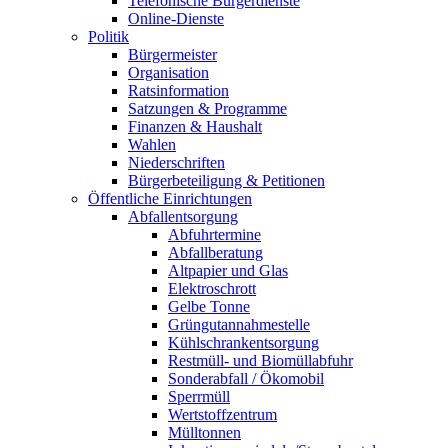
Telefonische Bürgerdienste
Online-Dienste
Politik
Bürgermeister
Organisation
Ratsinformation
Satzungen & Programme
Finanzen & Haushalt
Wahlen
Niederschriften
Bürgerbeteiligung & Petitionen
Öffentliche Einrichtungen
Abfallentsorgung
Abfuhrtermine
Abfallberatung
Altpapier und Glas
Elektroschrott
Gelbe Tonne
Grüngutannahmestelle
Kühlschrankentsorgung
Restmüll- und Biomüllabfuhr
Sonderabfall / Ökomobil
Sperrmüll
Wertstoffzentrum
Mülltonnen