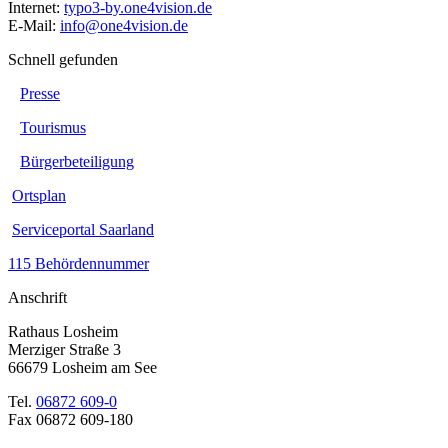
Internet:
typo3-by.one4vision.de
E-Mail:
info@one4vision.de
Schnell gefunden
Presse
Tourismus
Bürgerbeteiligung
Ortsplan
Serviceportal Saarland
115 Behördennummer
Anschrift
Rathaus Losheim
Merziger Straße 3
66679 Losheim am See
Tel.
06872 609-0
Fax 06872 609-180