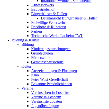
Inkontinenzwindeln/Stomabeutel
Abwasserwerk
Baubetriebshof
Bürgerhäuser & Hallen
Detailansicht Bürgerhäuser & Hallen
Freiwillige Feuerwehr
Friedhöfe & Ruheforst
Parken
Technische Werke Losheim TWL
Bildung & Kultur
Bildung
Kindertageseinrichtungen
Grundschulen
Förderschule
Gemeinschaftsschule
Kultur
Auszeichnungen & Ehrungen
Kino
Peter-Wust-Gesellschaft
Bekannte Persönlichkeiten
Vereine
Vereinsleben in Losheim
Vereine in Losheim
Vereinsliste updaten
Jugendbeteiligung