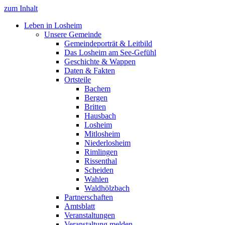
zum Inhalt
Leben in Losheim
Unsere Gemeinde
Gemeindeporträt & Leitbild
Das Losheim am See-Gefühl
Geschichte & Wappen
Daten & Fakten
Ortsteile
Bachem
Bergen
Britten
Hausbach
Losheim
Mitlosheim
Niederlosheim
Rimlingen
Rissenthal
Scheiden
Wahlen
Waldhölzbach
Partnerschaften
Amtsblatt
Veranstaltungen
Veranstaltung melden