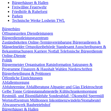
Bürgerhäuser & Hallen
Freiwillige Feuerwehr
Friedhöfe & Ruheforst
Parken
Technische Werke Losheim TWL
Bürgerbüro
Öffnungszeiten
Dienstleistungen
Bürgerdienstleistungszentrum
Zuständigkeiten
Online-Terminvereinbarung
Bürgeranliegen &
Mängelmelder
Ortspolizeibehörde
Standesamt
Ausschreibungen &
Bekanntmachungen
Karriere
Notfall
Telefonische Bürgerdienste
Online-Dienste
Politik
Bürgermeister
Organisation
Ratsinformation
Satzungen &
Programme
Finanzen & Haushalt
Wahlen
Niederschriften
Bürgerbeteiligung & Petitionen
Öffentliche Einrichtungen
Abfallentsorgung
Abfuhrtermine
Abfallberatung
Altpapier und Glas
Elektroschrott
Gelbe Tonne
Grüngutannahmestelle
Kühlschrankentsorgung
Restmüll- und Biomüllabfuhr
Sonderabfall / Ökomobil
Sperrmüll
Wertstoffzentrum
Mülltonnen
Inkontinenzwindeln/Stomabeutel
Abwasserwerk
Baubetriebshof
Bürgerhäuser & Hallen