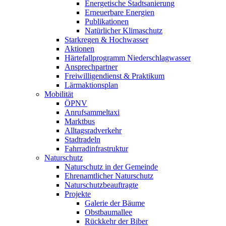
Energetische Stadtsanierung
Erneuerbare Energien
Publikationen
Natürlicher Klimaschutz
Starkregen & Hochwasser
Aktionen
Härtefallprogramm Niederschlagwasser
Ansprechpartner
Freiwilligendienst & Praktikum
Lärmaktionsplan
Mobilität
ÖPNV
Anrufsammeltaxi
Marktbus
Alltagsradverkehr
Stadtradeln
Fahrradinfrastruktur
Naturschutz
Naturschutz in der Gemeinde
Ehrenamtlicher Naturschutz
Naturschutzbeauftragte
Projekte
Galerie der Bäume
Obstbaumallee
Rückkehr der Biber