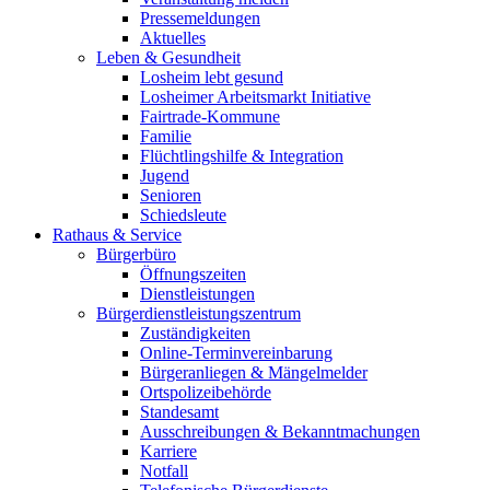
Pressemeldungen
Aktuelles
Leben & Gesundheit
Losheim lebt gesund
Losheimer Arbeitsmarkt Initiative
Fairtrade-Kommune
Familie
Flüchtlingshilfe & Integration
Jugend
Senioren
Schiedsleute
Rathaus & Service
Bürgerbüro
Öffnungszeiten
Dienstleistungen
Bürgerdienstleistungszentrum
Zuständigkeiten
Online-Terminvereinbarung
Bürgeranliegen & Mängelmelder
Ortspolizeibehörde
Standesamt
Ausschreibungen & Bekanntmachungen
Karriere
Notfall