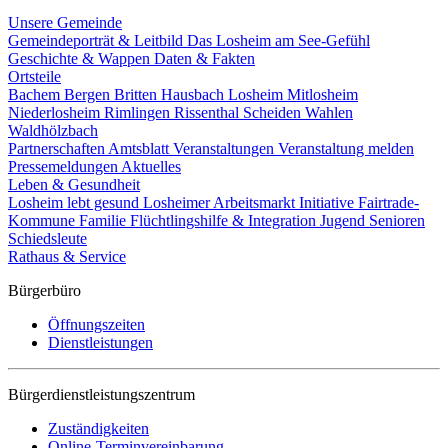
Unsere Gemeinde
Gemeindeporträt & Leitbild
Das Losheim am See-Gefühl
Geschichte & Wappen
Daten & Fakten
Ortsteile
Bachem
Bergen
Britten
Hausbach
Losheim
Mitlosheim
Niederlosheim
Rimlingen
Rissenthal
Scheiden
Wahlen
Waldhölzbach
Partnerschaften
Amtsblatt
Veranstaltungen
Veranstaltung melden
Pressemeldungen
Aktuelles
Leben & Gesundheit
Losheim lebt gesund
Losheimer Arbeitsmarkt Initiative
Fairtrade-
Kommune
Familie
Flüchtlingshilfe & Integration
Jugend
Senioren
Schiedsleute
Rathaus & Service
Bürgerbüro
Öffnungszeiten
Dienstleistungen
Bürgerdienstleistungszentrum
Zuständigkeiten
Online-Terminvereinbarung