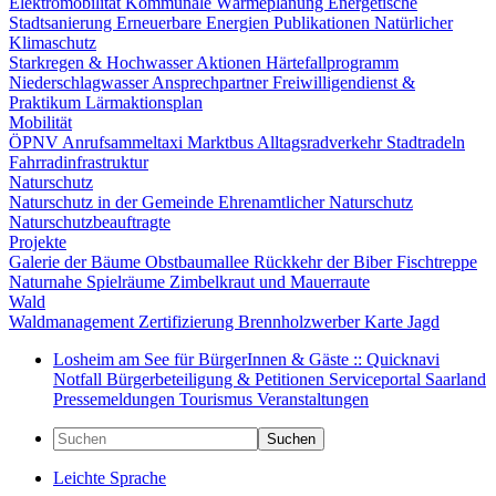
Elektromobilität
Kommunale Wärmeplanung
Energetische
Stadtsanierung
Erneuerbare Energien
Publikationen
Natürlicher
Klimaschutz
Starkregen & Hochwasser
Aktionen
Härtefallprogramm
Niederschlagwasser
Ansprechpartner
Freiwilligendienst &
Praktikum
Lärmaktionsplan
Mobilität
ÖPNV
Anrufsammeltaxi
Marktbus
Alltagsradverkehr
Stadtradeln
Fahrradinfrastruktur
Naturschutz
Naturschutz in der Gemeinde
Ehrenamtlicher Naturschutz
Naturschutzbeauftragte
Projekte
Galerie der Bäume
Obstbaumallee
Rückkehr der Biber
Fischtreppe
Naturnahe Spielräume
Zimbelkraut und Mauerraute
Wald
Waldmanagement
Zertifizierung
Brennholzwerber
Karte
Jagd
Losheim am See für BürgerInnen & Gäste :: Quicknavi
Notfall
Bürgerbeteiligung & Petitionen
Serviceportal Saarland
Pressemeldungen
Tourismus
Veranstaltungen
Suchen
Leichte Sprache