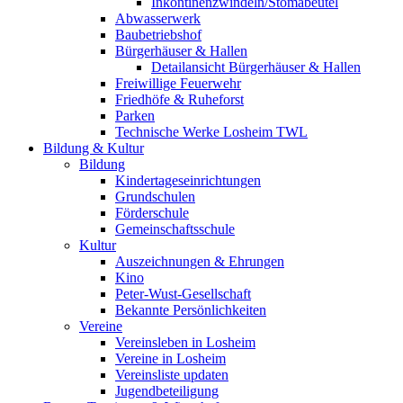
Inkontinenzwindeln/Stomabeutel
Abwasserwerk
Baubetriebshof
Bürgerhäuser & Hallen
Detailansicht Bürgerhäuser & Hallen
Freiwillige Feuerwehr
Friedhöfe & Ruheforst
Parken
Technische Werke Losheim TWL
Bildung & Kultur
Bildung
Kindertageseinrichtungen
Grundschulen
Förderschule
Gemeinschaftsschule
Kultur
Auszeichnungen & Ehrungen
Kino
Peter-Wust-Gesellschaft
Bekannte Persönlichkeiten
Vereine
Vereinsleben in Losheim
Vereine in Losheim
Vereinsliste updaten
Jugendbeteiligung