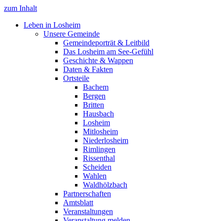
zum Inhalt
Leben in Losheim
Unsere Gemeinde
Gemeindeporträt & Leitbild
Das Losheim am See-Gefühl
Geschichte & Wappen
Daten & Fakten
Ortsteile
Bachem
Bergen
Britten
Hausbach
Losheim
Mitlosheim
Niederlosheim
Rimlingen
Rissenthal
Scheiden
Wahlen
Waldhölzbach
Partnerschaften
Amtsblatt
Veranstaltungen
Veranstaltung melden