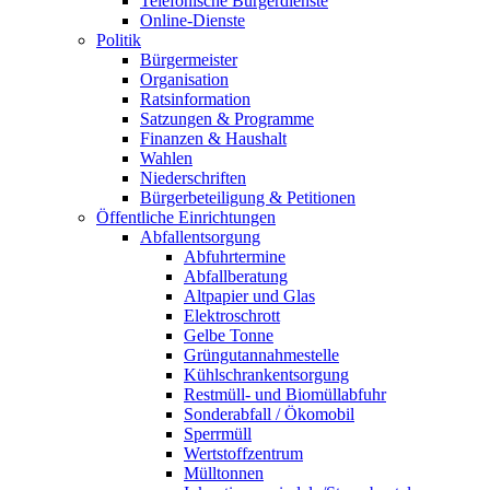
Telefonische Bürgerdienste
Online-Dienste
Politik
Bürgermeister
Organisation
Ratsinformation
Satzungen & Programme
Finanzen & Haushalt
Wahlen
Niederschriften
Bürgerbeteiligung & Petitionen
Öffentliche Einrichtungen
Abfallentsorgung
Abfuhrtermine
Abfallberatung
Altpapier und Glas
Elektroschrott
Gelbe Tonne
Grüngutannahmestelle
Kühlschrankentsorgung
Restmüll- und Biomüllabfuhr
Sonderabfall / Ökomobil
Sperrmüll
Wertstoffzentrum
Mülltonnen