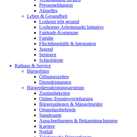
Pressemeldungen
Aktuelles
Leben & Gesundheit
Losheim lebt gesund
Losheimer Arbeitsmarkt Initiative
Fairtrade-Kommune
Familie
Flüchtlingshilfe & Integration
Jugend
Senioren
Schiedsleute
Rathaus & Service
Bürgerbüro
Öffnungszeiten
Dienstleistungen
Bürgerdienstleistungszentrum
Zuständigkeiten
Online-Terminvereinbarung
Bürgeranliegen & Mängelmelder
Ortspolizeibehörde
Standesamt
Ausschreibungen & Bekanntmachungen
Karriere
Notfall