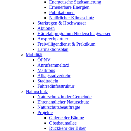
Energetische Stadtsanierung
Erneuerbare Energien
Publikationen
Natürlicher Klimaschutz
Starkregen & Hochwasser
Aktionen
Härtefallprogramm Niederschlagwasser
Ansprechpartner
Freiwilligendienst & Praktikum
Lärmaktionsplan
Mobilität
ÖPNV
Anrufsammeltaxi
Marktbus
Alltagsradverkehr
Stadtradeln
Fahrradinfrastruktur
Naturschutz
Naturschutz in der Gemeinde
Ehrenamtlicher Naturschutz
Naturschutzbeauftragte
Projekte
Galerie der Bäume
Obstbaumallee
Rückkehr der Biber