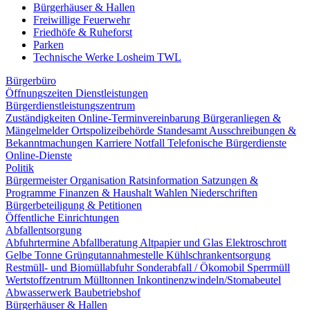
Bürgerhäuser & Hallen
Freiwillige Feuerwehr
Friedhöfe & Ruheforst
Parken
Technische Werke Losheim TWL
Bürgerbüro
Öffnungszeiten
Dienstleistungen
Bürgerdienstleistungszentrum
Zuständigkeiten
Online-Terminvereinbarung
Bürgeranliegen &
Mängelmelder
Ortspolizeibehörde
Standesamt
Ausschreibungen &
Bekanntmachungen
Karriere
Notfall
Telefonische Bürgerdienste
Online-Dienste
Politik
Bürgermeister
Organisation
Ratsinformation
Satzungen &
Programme
Finanzen & Haushalt
Wahlen
Niederschriften
Bürgerbeteiligung & Petitionen
Öffentliche Einrichtungen
Abfallentsorgung
Abfuhrtermine
Abfallberatung
Altpapier und Glas
Elektroschrott
Gelbe Tonne
Grüngutannahmestelle
Kühlschrankentsorgung
Restmüll- und Biomüllabfuhr
Sonderabfall / Ökomobil
Sperrmüll
Wertstoffzentrum
Mülltonnen
Inkontinenzwindeln/Stomabeutel
Abwasserwerk
Baubetriebshof
Bürgerhäuser & Hallen