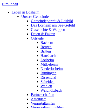
zum Inhalt
Leben in Losheim
Unsere Gemeinde
Gemeindeporträt & Leitbild
Das Losheim am See-Gefühl
Geschichte & Wappen
Daten & Fakten
Ortsteile
Bachem
Bergen
Britten
Hausbach
Losheim
Mitlosheim
Niederlosheim
Rimlingen
Rissenthal
Scheiden
Wahlen
Waldhölzbach
Partnerschaften
Amtsblatt
Veranstaltungen
Veranstaltung melden