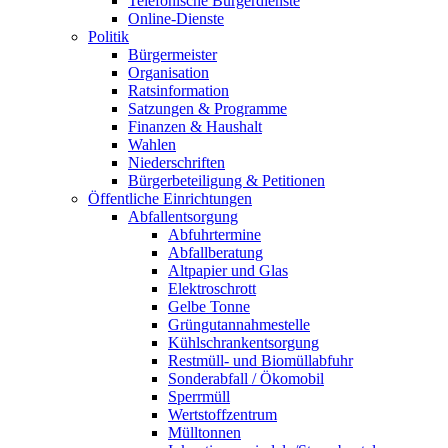
Telefonische Bürgerdienste
Online-Dienste
Politik
Bürgermeister
Organisation
Ratsinformation
Satzungen & Programme
Finanzen & Haushalt
Wahlen
Niederschriften
Bürgerbeteiligung & Petitionen
Öffentliche Einrichtungen
Abfallentsorgung
Abfuhrtermine
Abfallberatung
Altpapier und Glas
Elektroschrott
Gelbe Tonne
Grüngutannahmestelle
Kühlschrankentsorgung
Restmüll- und Biomüllabfuhr
Sonderabfall / Ökomobil
Sperrmüll
Wertstoffzentrum
Mülltonnen