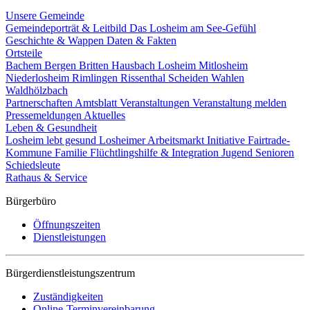
Unsere Gemeinde
Gemeindeporträt & Leitbild
Das Losheim am See-Gefühl
Geschichte & Wappen
Daten & Fakten
Ortsteile
Bachem
Bergen
Britten
Hausbach
Losheim
Mitlosheim
Niederlosheim
Rimlingen
Rissenthal
Scheiden
Wahlen
Waldhölzbach
Partnerschaften
Amtsblatt
Veranstaltungen
Veranstaltung melden
Pressemeldungen
Aktuelles
Leben & Gesundheit
Losheim lebt gesund
Losheimer Arbeitsmarkt Initiative
Fairtrade-
Kommune
Familie
Flüchtlingshilfe & Integration
Jugend
Senioren
Schiedsleute
Rathaus & Service
Bürgerbüro
Öffnungszeiten
Dienstleistungen
Bürgerdienstleistungszentrum
Zuständigkeiten
Online-Terminvereinbarung