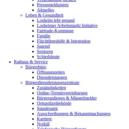
Pressemeldungen
Aktuelles
Leben & Gesundheit
Losheim lebt gesund
Losheimer Arbeitsmarkt Initiative
Fairtrade-Kommune
Familie
Flüchtlingshilfe & Integration
Jugend
Senioren
Schiedsleute
Rathaus & Service
Bürgerbüro
Öffnungszeiten
Dienstleistungen
Bürgerdienstleistungszentrum
Zuständigkeiten
Online-Terminvereinbarung
Bürgeranliegen & Mängelmelder
Ortspolizeibehörde
Standesamt
Ausschreibungen & Bekanntmachungen
Karriere
Notfall