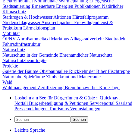
Elektromobilität
Kommunale Wärmeplanung
Energetische
Stadtsanierung
Erneuerbare Energien
Publikationen
Natürlicher
Klimaschutz
Starkregen & Hochwasser
Aktionen
Härtefallprogramm
Niederschlagwasser
Ansprechpartner
Freiwilligendienst &
Praktikum
Lärmaktionsplan
Mobilität
ÖPNV
Anrufsammeltaxi
Marktbus
Alltagsradverkehr
Stadtradeln
Fahrradinfrastruktur
Naturschutz
Naturschutz in der Gemeinde
Ehrenamtlicher Naturschutz
Naturschutzbeauftragte
Projekte
Galerie der Bäume
Obstbaumallee
Rückkehr der Biber
Fischtreppe
Naturnahe Spielräume
Zimbelkraut und Mauerraute
Wald
Waldmanagement
Zertifizierung
Brennholzwerber
Karte
Jagd
Losheim am See für BürgerInnen & Gäste :: Quicknavi
Notfall
Bürgerbeteiligung & Petitionen
Serviceportal Saarland
Pressemeldungen
Tourismus
Veranstaltungen
Suchen
Leichte Sprache