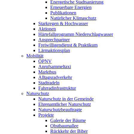
Energetische Stadtsanierung
Erneuerbare Energien
Publikationen
Natürlicher Klimaschutz
Starkregen & Hochwasser
Aktionen
Härtefallprogramm Niederschlagwasser
Ansprechpartner
Freiwilligendienst & Praktikum
Lärmaktionsplan
Mobilität
ÖPNV
Anrufsammeltaxi
Marktbus
Alltagsradverkehr
Stadtradeln
Fahrradinfrastruktur
Naturschutz
Naturschutz in der Gemeinde
Ehrenamtlicher Naturschutz
Naturschutzbeauftragte
Projekte
Galerie der Bäume
Obstbaumallee
Rückkehr der Biber