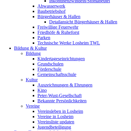
Inkontinenzwindeln/Stomabeutel
Abwasserwerk
Baubetriebshof
Bürgerhäuser & Hallen
Detailansicht Bürgerhäuser & Hallen
Freiwillige Feuerwehr
Friedhöfe & Ruheforst
Parken
Technische Werke Losheim TWL
Bildung & Kultur
Bildung
Kindertageseinrichtungen
Grundschulen
Förderschule
Gemeinschaftsschule
Kultur
Auszeichnungen & Ehrungen
Kino
Peter-Wust-Gesellschaft
Bekannte Persönlichkeiten
Vereine
Vereinsleben in Losheim
Vereine in Losheim
Vereinsliste updaten
Jugendbeteiligung