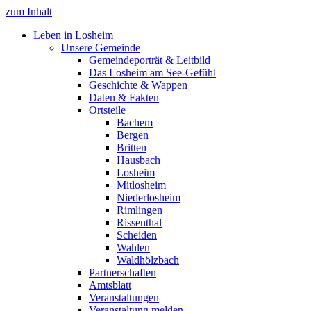
zum Inhalt
Leben in Losheim
Unsere Gemeinde
Gemeindeporträt & Leitbild
Das Losheim am See-Gefühl
Geschichte & Wappen
Daten & Fakten
Ortsteile
Bachem
Bergen
Britten
Hausbach
Losheim
Mitlosheim
Niederlosheim
Rimlingen
Rissenthal
Scheiden
Wahlen
Waldhölzbach
Partnerschaften
Amtsblatt
Veranstaltungen
Veranstaltung melden