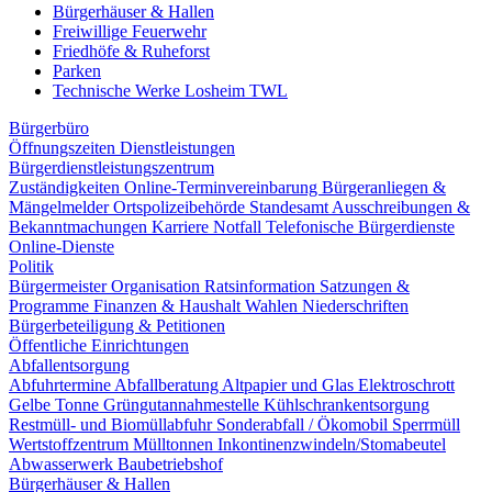
Bürgerhäuser & Hallen
Freiwillige Feuerwehr
Friedhöfe & Ruheforst
Parken
Technische Werke Losheim TWL
Bürgerbüro
Öffnungszeiten
Dienstleistungen
Bürgerdienstleistungszentrum
Zuständigkeiten
Online-Terminvereinbarung
Bürgeranliegen &
Mängelmelder
Ortspolizeibehörde
Standesamt
Ausschreibungen &
Bekanntmachungen
Karriere
Notfall
Telefonische Bürgerdienste
Online-Dienste
Politik
Bürgermeister
Organisation
Ratsinformation
Satzungen &
Programme
Finanzen & Haushalt
Wahlen
Niederschriften
Bürgerbeteiligung & Petitionen
Öffentliche Einrichtungen
Abfallentsorgung
Abfuhrtermine
Abfallberatung
Altpapier und Glas
Elektroschrott
Gelbe Tonne
Grüngutannahmestelle
Kühlschrankentsorgung
Restmüll- und Biomüllabfuhr
Sonderabfall / Ökomobil
Sperrmüll
Wertstoffzentrum
Mülltonnen
Inkontinenzwindeln/Stomabeutel
Abwasserwerk
Baubetriebshof
Bürgerhäuser & Hallen