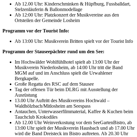
Ab 12.00 Uhr: Kinderschminken & Hüpfburg, Fussballdart,
Stelzenläuferin & Ballonmodellage
Ab 12:00 Uhr: Platzkonzert der Musikvereine aus den
Ortsteilen der Gemeinde Losheim
Programm vor der Tourist Info:
Ab 13:00 Uhr: Musikverein Britten spielt vor der Tourist Info
Programm der Stauseepächter rund um den See:
Im Hochwälder Wohlfühlhotel spielt ab 13:00 Uhr der
Musikverein Niederlosheim, ab 14:00 Uhr tritt die Band
MGM auf und im Anschluss spielt die Urwahlener
Bergkapelle.
Große Regatta des RSC auf dem Stausee
Tag der offenen Tür beim DLRG mit Ausstellung der
Ausrüstung
13.00 Uhr Auftritt des Musikvereins Hochwald –
Waldhölzbach/Mitlosheim am Seespass
Antauchen, Unterwasserfilmmaterial, Kaffee & Kuchen beim
Tauchclub Krokodiles
Ab 12.00 Uhr Weinverkostung vor dem SeeGartenBistro, ab
13:00 Uhr spielt der Musikverein Hausbach und ab 17.00 Uhr
wird die Band Dreisteck im Bistro auftreten. Ab 20.30 Uhr