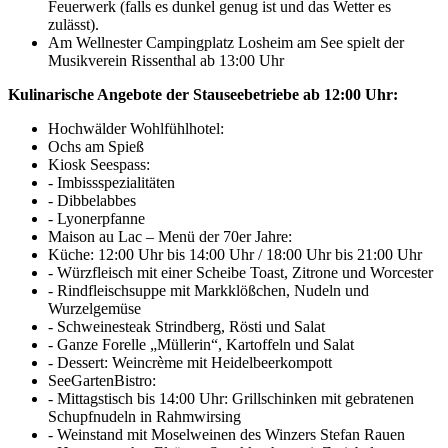
Feuerwerk (falls es dunkel genug ist und das Wetter es
zulässt).
Am Wellnester Campingplatz Losheim am See spielt der
Musikverein Rissenthal ab 13:00 Uhr
Kulinarische Angebote der Stauseebetriebe ab 12:00 Uhr:
Hochwälder Wohlfühlhotel:
Ochs am Spieß
Kiosk Seespass:
- Imbissspezialitäten
- Dibbelabbes
- Lyonerpfanne
Maison au Lac – Menü der 70er Jahre:
Küche: 12:00 Uhr bis 14:00 Uhr / 18:00 Uhr bis 21:00 Uhr
- Würzfleisch mit einer Scheibe Toast, Zitrone und Worcester
- Rindfleischsuppe mit Markklößchen, Nudeln und
Wurzelgemüse
- Schweinesteak Strindberg, Rösti und Salat
- Ganze Forelle „Müllerin“, Kartoffeln und Salat
- Dessert: Weincrème mit Heidelbeerkompott
SeeGartenBistro:
- Mittagstisch bis 14:00 Uhr: Grillschinken mit gebratenen
Schupfnudeln in Rahmwirsing
- Weinstand mit Moselweinen des Winzers Stefan Rauen