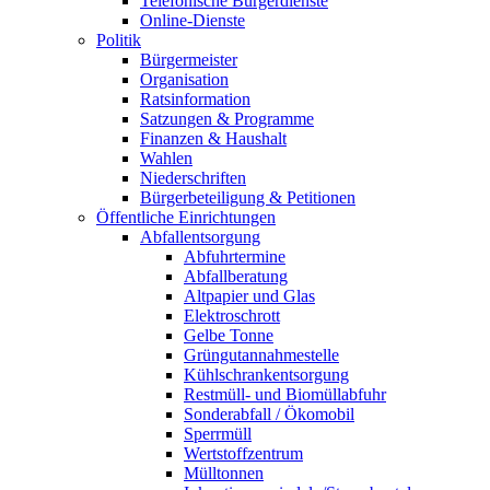
Telefonische Bürgerdienste
Online-Dienste
Politik
Bürgermeister
Organisation
Ratsinformation
Satzungen & Programme
Finanzen & Haushalt
Wahlen
Niederschriften
Bürgerbeteiligung & Petitionen
Öffentliche Einrichtungen
Abfallentsorgung
Abfuhrtermine
Abfallberatung
Altpapier und Glas
Elektroschrott
Gelbe Tonne
Grüngutannahmestelle
Kühlschrankentsorgung
Restmüll- und Biomüllabfuhr
Sonderabfall / Ökomobil
Sperrmüll
Wertstoffzentrum
Mülltonnen