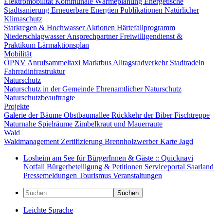
Elektromobilität
Kommunale Wärmeplanung
Energetische
Stadtsanierung
Erneuerbare Energien
Publikationen
Natürlicher
Klimaschutz
Starkregen & Hochwasser
Aktionen
Härtefallprogramm
Niederschlagwasser
Ansprechpartner
Freiwilligendienst &
Praktikum
Lärmaktionsplan
Mobilität
ÖPNV
Anrufsammeltaxi
Marktbus
Alltagsradverkehr
Stadtradeln
Fahrradinfrastruktur
Naturschutz
Naturschutz in der Gemeinde
Ehrenamtlicher Naturschutz
Naturschutzbeauftragte
Projekte
Galerie der Bäume
Obstbaumallee
Rückkehr der Biber
Fischtreppe
Naturnahe Spielräume
Zimbelkraut und Mauerraute
Wald
Waldmanagement
Zertifizierung
Brennholzwerber
Karte
Jagd
Losheim am See für BürgerInnen & Gäste :: Quicknavi
Notfall
Bürgerbeteiligung & Petitionen
Serviceportal Saarland
Pressemeldungen
Tourismus
Veranstaltungen
Suchen
Leichte Sprache