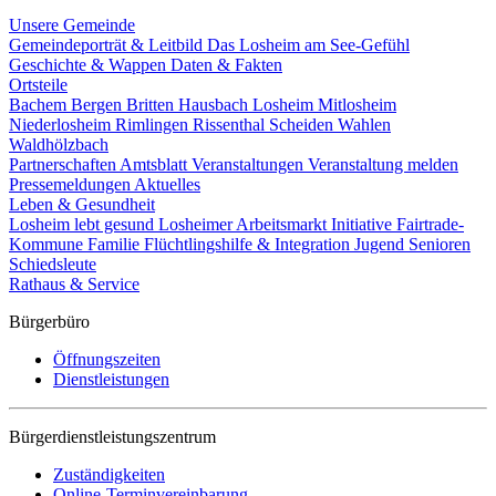
Unsere Gemeinde
Gemeindeporträt & Leitbild
Das Losheim am See-Gefühl
Geschichte & Wappen
Daten & Fakten
Ortsteile
Bachem
Bergen
Britten
Hausbach
Losheim
Mitlosheim
Niederlosheim
Rimlingen
Rissenthal
Scheiden
Wahlen
Waldhölzbach
Partnerschaften
Amtsblatt
Veranstaltungen
Veranstaltung melden
Pressemeldungen
Aktuelles
Leben & Gesundheit
Losheim lebt gesund
Losheimer Arbeitsmarkt Initiative
Fairtrade-
Kommune
Familie
Flüchtlingshilfe & Integration
Jugend
Senioren
Schiedsleute
Rathaus & Service
Bürgerbüro
Öffnungszeiten
Dienstleistungen
Bürgerdienstleistungszentrum
Zuständigkeiten
Online-Terminvereinbarung