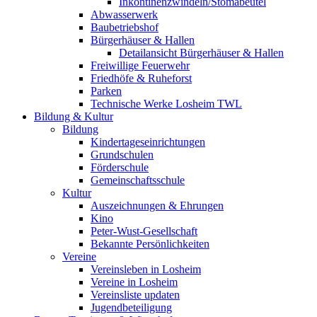
Inkontinenzwindeln/Stomabeutel
Abwasserwerk
Baubetriebshof
Bürgerhäuser & Hallen
Detailansicht Bürgerhäuser & Hallen
Freiwillige Feuerwehr
Friedhöfe & Ruheforst
Parken
Technische Werke Losheim TWL
Bildung & Kultur
Bildung
Kindertageseinrichtungen
Grundschulen
Förderschule
Gemeinschaftsschule
Kultur
Auszeichnungen & Ehrungen
Kino
Peter-Wust-Gesellschaft
Bekannte Persönlichkeiten
Vereine
Vereinsleben in Losheim
Vereine in Losheim
Vereinsliste updaten
Jugendbeteiligung