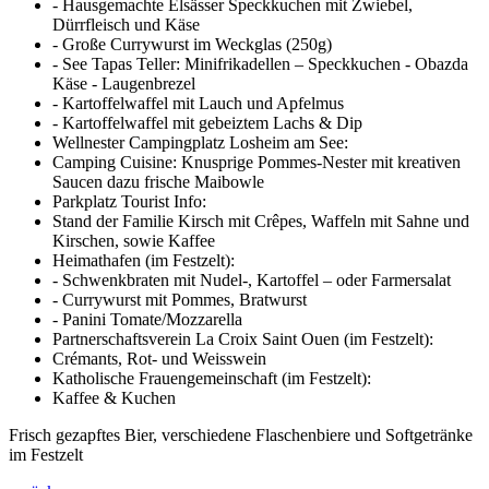
- Hausgemachte Elsässer Speckkuchen mit Zwiebel,
Dürrfleisch und Käse
- Große Currywurst im Weckglas (250g)
- See Tapas Teller: Minifrikadellen – Speckkuchen - Obazda
Käse - Laugenbrezel
- Kartoffelwaffel mit Lauch und Apfelmus
- Kartoffelwaffel mit gebeiztem Lachs & Dip
Wellnester Campingplatz Losheim am See:
Camping Cuisine: Knusprige Pommes-Nester mit kreativen
Saucen dazu frische Maibowle
Parkplatz Tourist Info:
Stand der Familie Kirsch mit Crêpes, Waffeln mit Sahne und
Kirschen, sowie Kaffee
Heimathafen (im Festzelt):
- Schwenkbraten mit Nudel-, Kartoffel – oder Farmersalat
- Currywurst mit Pommes, Bratwurst
- Panini Tomate/Mozzarella
Partnerschaftsverein La Croix Saint Ouen (im Festzelt):
Crémants, Rot- und Weisswein
Katholische Frauengemeinschaft (im Festzelt):
Kaffee & Kuchen
Frisch gezapftes Bier, verschiedene Flaschenbiere und Softgetränke
im Festzelt