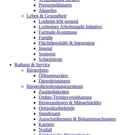
Pressemeldungen
Aktuelles
Leben & Gesundheit
Losheim lebt gesund
Losheimer Arbeitsmarkt Initiative
Fairtrade-Kommune
Familie
Flüchtlingshilfe & Integration
Jugend
Senioren
Schiedsleute
Rathaus & Service
Bürgerbüro
Öffnungszeiten
Dienstleistungen
Bürgerdienstleistungszentrum
Zuständigkeiten
Online-Terminvereinbarung
Bürgeranliegen & Mängelmelder
Ortspolizeibehörde
Standesamt
Ausschreibungen & Bekanntmachungen
Karriere
Notfall