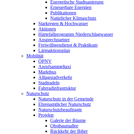
Energetische Stadtsanierung
Erneuerbare Energien
Publikationen
Natürlicher Klimaschutz
Starkregen & Hochwasser
Aktionen
Härtefallprogramm Niederschlagwasser
Ansprechpartner
Freiwilligendienst & Praktikum
Lärmaktionsplan
Mobilität
ÖPNV
Anrufsammeltaxi
Marktbus
Alltagsradverkehr
Stadtradeln
Fahrradinfrastruktur
Naturschutz
Naturschutz in der Gemeinde
Ehrenamtlicher Naturschutz
Naturschutzbeauftragte
Projekte
Galerie der Bäume
Obstbaumallee
Rückkehr der Biber