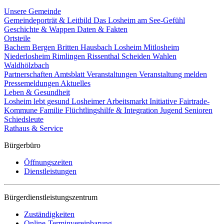
Unsere Gemeinde
Gemeindeporträt & Leitbild
Das Losheim am See-Gefühl
Geschichte & Wappen
Daten & Fakten
Ortsteile
Bachem
Bergen
Britten
Hausbach
Losheim
Mitlosheim
Niederlosheim
Rimlingen
Rissenthal
Scheiden
Wahlen
Waldhölzbach
Partnerschaften
Amtsblatt
Veranstaltungen
Veranstaltung melden
Pressemeldungen
Aktuelles
Leben & Gesundheit
Losheim lebt gesund
Losheimer Arbeitsmarkt Initiative
Fairtrade-
Kommune
Familie
Flüchtlingshilfe & Integration
Jugend
Senioren
Schiedsleute
Rathaus & Service
Bürgerbüro
Öffnungszeiten
Dienstleistungen
Bürgerdienstleistungszentrum
Zuständigkeiten
Online-Terminvereinbarung