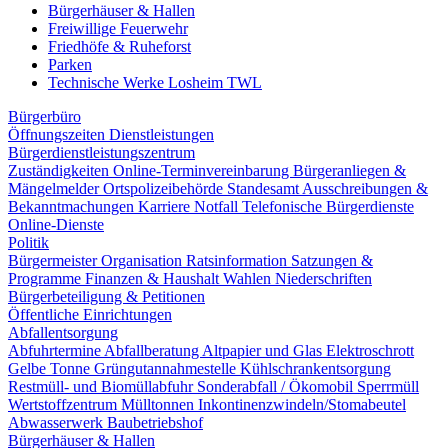
Bürgerhäuser & Hallen
Freiwillige Feuerwehr
Friedhöfe & Ruheforst
Parken
Technische Werke Losheim TWL
Bürgerbüro
Öffnungszeiten
Dienstleistungen
Bürgerdienstleistungszentrum
Zuständigkeiten
Online-Terminvereinbarung
Bürgeranliegen &
Mängelmelder
Ortspolizeibehörde
Standesamt
Ausschreibungen &
Bekanntmachungen
Karriere
Notfall
Telefonische Bürgerdienste
Online-Dienste
Politik
Bürgermeister
Organisation
Ratsinformation
Satzungen &
Programme
Finanzen & Haushalt
Wahlen
Niederschriften
Bürgerbeteiligung & Petitionen
Öffentliche Einrichtungen
Abfallentsorgung
Abfuhrtermine
Abfallberatung
Altpapier und Glas
Elektroschrott
Gelbe Tonne
Grüngutannahmestelle
Kühlschrankentsorgung
Restmüll- und Biomüllabfuhr
Sonderabfall / Ökomobil
Sperrmüll
Wertstoffzentrum
Mülltonnen
Inkontinenzwindeln/Stomabeutel
Abwasserwerk
Baubetriebshof
Bürgerhäuser & Hallen