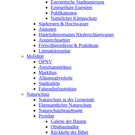
Energetische Stadtsanierung
Erneuerbare Energien
Publikationen
Natürlicher Klimaschutz
Starkregen & Hochwasser
Aktionen
Härtefallprogramm Niederschlagwasser
Ansprechpartner
Freiwilligendienst & Praktikum
Lärmaktionsplan
Mobilität
ÖPNV
Anrufsammeltaxi
Marktbus
Alltagsradverkehr
Stadtradeln
Fahrradinfrastruktur
Naturschutz
Naturschutz in der Gemeinde
Ehrenamtlicher Naturschutz
Naturschutzbeauftragte
Projekte
Galerie der Bäume
Obstbaumallee
Rückkehr der Biber