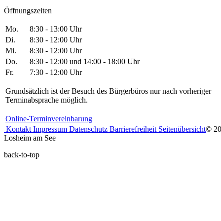
Öffnungszeiten
Mo.
8:30 - 13:00 Uhr
Di.
8:30 - 12:00 Uhr
Mi.
8:30 - 12:00 Uhr
Do.
8:30 - 12:00 und 14:00 - 18:00 Uhr
Fr.
7:30 - 12:00 Uhr
Grundsätzlich ist der Besuch des Bürgerbüros nur nach vorheriger
Terminabsprache möglich.
Online-Terminvereinbarung
Kontakt
Impressum
Datenschutz
Barrierefreiheit
Seitenübersicht
© 2
Losheim am See
back-to-top