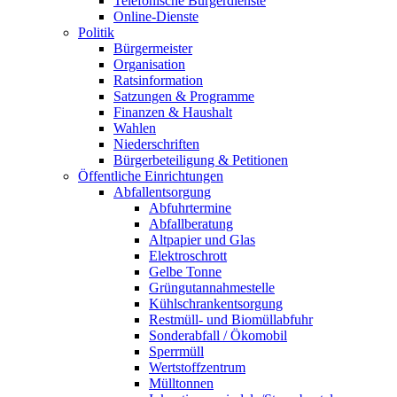
Telefonische Bürgerdienste
Online-Dienste
Politik
Bürgermeister
Organisation
Ratsinformation
Satzungen & Programme
Finanzen & Haushalt
Wahlen
Niederschriften
Bürgerbeteiligung & Petitionen
Öffentliche Einrichtungen
Abfallentsorgung
Abfuhrtermine
Abfallberatung
Altpapier und Glas
Elektroschrott
Gelbe Tonne
Grüngutannahmestelle
Kühlschrankentsorgung
Restmüll- und Biomüllabfuhr
Sonderabfall / Ökomobil
Sperrmüll
Wertstoffzentrum
Mülltonnen