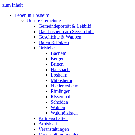
zum Inhalt
Leben in Losheim
Unsere Gemeinde
Gemeindeporträt & Leitbild
Das Losheim am See-Gefühl
Geschichte & Wappen
Daten & Fakten
Ortsteile
Bachem
Bergen
Britten
Hausbach
Losheim
Mitlosheim
Niederlosheim
Rimlingen
Rissenthal
Scheiden
Wahlen
Waldhölzbach
Partnerschaften
Amtsblatt
Veranstaltungen
Veranstaltung melden