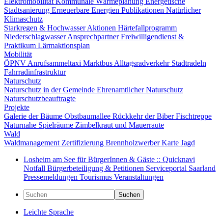
Elektromobilität
Kommunale Wärmeplanung
Energetische
Stadtsanierung
Erneuerbare Energien
Publikationen
Natürlicher
Klimaschutz
Starkregen & Hochwasser
Aktionen
Härtefallprogramm
Niederschlagwasser
Ansprechpartner
Freiwilligendienst &
Praktikum
Lärmaktionsplan
Mobilität
ÖPNV
Anrufsammeltaxi
Marktbus
Alltagsradverkehr
Stadtradeln
Fahrradinfrastruktur
Naturschutz
Naturschutz in der Gemeinde
Ehrenamtlicher Naturschutz
Naturschutzbeauftragte
Projekte
Galerie der Bäume
Obstbaumallee
Rückkehr der Biber
Fischtreppe
Naturnahe Spielräume
Zimbelkraut und Mauerraute
Wald
Waldmanagement
Zertifizierung
Brennholzwerber
Karte
Jagd
Losheim am See für BürgerInnen & Gäste :: Quicknavi
Notfall
Bürgerbeteiligung & Petitionen
Serviceportal Saarland
Pressemeldungen
Tourismus
Veranstaltungen
Suchen
Leichte Sprache