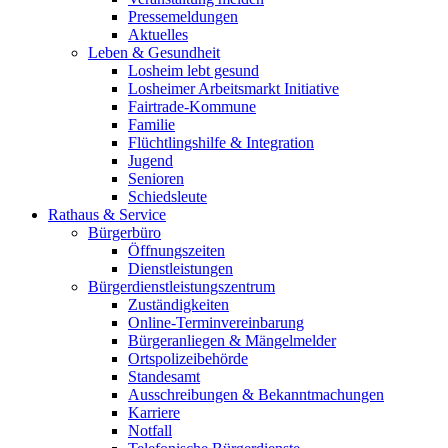
Pressemeldungen
Aktuelles
Leben & Gesundheit
Losheim lebt gesund
Losheimer Arbeitsmarkt Initiative
Fairtrade-Kommune
Familie
Flüchtlingshilfe & Integration
Jugend
Senioren
Schiedsleute
Rathaus & Service
Bürgerbüro
Öffnungszeiten
Dienstleistungen
Bürgerdienstleistungszentrum
Zuständigkeiten
Online-Terminvereinbarung
Bürgeranliegen & Mängelmelder
Ortspolizeibehörde
Standesamt
Ausschreibungen & Bekanntmachungen
Karriere
Notfall