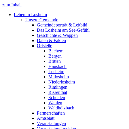
zum Inhalt
Leben in Losheim
Unsere Gemeinde
Gemeindeporträt & Leitbild
Das Losheim am See-Gefühl
Geschichte & Wappen
Daten & Fakten
Ortsteile
Bachem
Bergen
Britten
Hausbach
Losheim
Mitlosheim
Niederlosheim
Rimlingen
Rissenthal
Scheiden
Wahlen
Waldhölzbach
Partnerschaften
Amtsblatt
Veranstaltungen
Veranstaltung melden