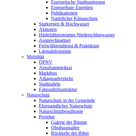
Energetische Stadtsanierung
Erneuerbare Energien
Publikationen
Natürlicher Klimaschutz
Starkregen & Hochwasser
Aktionen
Härtefallprogramm Niederschlagwasser
Ansprechpartner
Freiwilligendienst & Praktikum
Lärmaktionsplan
Mobilität
ÖPNV
Anrufsammeltaxi
Marktbus
Alltagsradverkehr
Stadtradeln
Fahrradinfrastruktur
Naturschutz
Naturschutz in der Gemeinde
Ehrenamtlicher Naturschutz
Naturschutzbeauftragte
Projekte
Galerie der Bäume
Obstbaumallee
Rückkehr der Biber