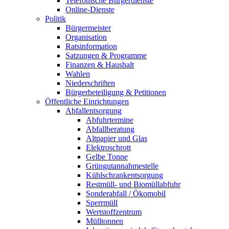
Telefonische Bürgerdienste
Online-Dienste
Politik
Bürgermeister
Organisation
Ratsinformation
Satzungen & Programme
Finanzen & Haushalt
Wahlen
Niederschriften
Bürgerbeteiligung & Petitionen
Öffentliche Einrichtungen
Abfallentsorgung
Abfuhrtermine
Abfallberatung
Altpapier und Glas
Elektroschrott
Gelbe Tonne
Grüngutannahmestelle
Kühlschrankentsorgung
Restmüll- und Biomüllabfuhr
Sonderabfall / Ökomobil
Sperrmüll
Wertstoffzentrum
Mülltonnen