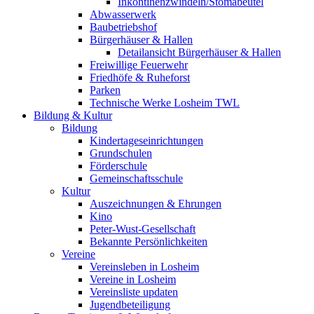
Inkontinenzwindeln/Stomabeutel
Abwasserwerk
Baubetriebshof
Bürgerhäuser & Hallen
Detailansicht Bürgerhäuser & Hallen
Freiwillige Feuerwehr
Friedhöfe & Ruheforst
Parken
Technische Werke Losheim TWL
Bildung & Kultur
Bildung
Kindertageseinrichtungen
Grundschulen
Förderschule
Gemeinschaftsschule
Kultur
Auszeichnungen & Ehrungen
Kino
Peter-Wust-Gesellschaft
Bekannte Persönlichkeiten
Vereine
Vereinsleben in Losheim
Vereine in Losheim
Vereinsliste updaten
Jugendbeteiligung