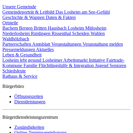
Unsere Gemeinde
Gemeindeporträt & Leitbild
Das Losheim am See-Gefühl
Geschichte & Wappen
Daten & Fakten
Ortsteile
Bachem
Bergen
Britten
Hausbach
Losheim
Mitlosheim
Niederlosheim
Rimlingen
Rissenthal
Scheiden
Wahlen
Waldhölzbach
Partnerschaften
Amtsblatt
Veranstaltungen
Veranstaltung melden
Pressemeldungen
Aktuelles
Leben & Gesundheit
Losheim lebt gesund
Losheimer Arbeitsmarkt Initiative
Fairtrade-
Kommune
Familie
Flüchtlingshilfe & Integration
Jugend
Senioren
Schiedsleute
Rathaus & Service
Bürgerbüro
Öffnungszeiten
Dienstleistungen
Bürgerdienstleistungszentrum
Zuständigkeiten
Online-Terminvereinbarung