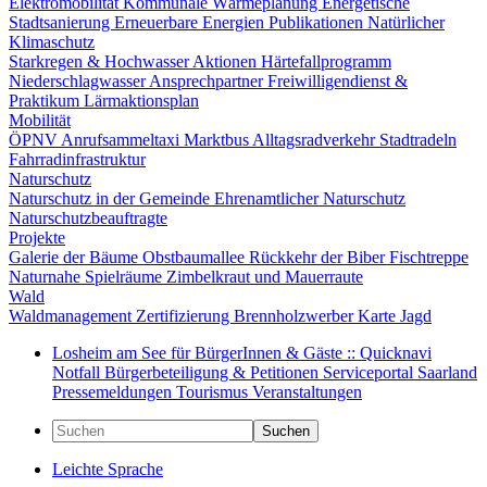
Elektromobilität
Kommunale Wärmeplanung
Energetische
Stadtsanierung
Erneuerbare Energien
Publikationen
Natürlicher
Klimaschutz
Starkregen & Hochwasser
Aktionen
Härtefallprogramm
Niederschlagwasser
Ansprechpartner
Freiwilligendienst &
Praktikum
Lärmaktionsplan
Mobilität
ÖPNV
Anrufsammeltaxi
Marktbus
Alltagsradverkehr
Stadtradeln
Fahrradinfrastruktur
Naturschutz
Naturschutz in der Gemeinde
Ehrenamtlicher Naturschutz
Naturschutzbeauftragte
Projekte
Galerie der Bäume
Obstbaumallee
Rückkehr der Biber
Fischtreppe
Naturnahe Spielräume
Zimbelkraut und Mauerraute
Wald
Waldmanagement
Zertifizierung
Brennholzwerber
Karte
Jagd
Losheim am See für BürgerInnen & Gäste :: Quicknavi
Notfall
Bürgerbeteiligung & Petitionen
Serviceportal Saarland
Pressemeldungen
Tourismus
Veranstaltungen
Suchen
Leichte Sprache