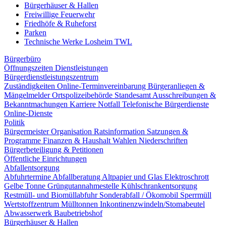
Bürgerhäuser & Hallen
Freiwillige Feuerwehr
Friedhöfe & Ruheforst
Parken
Technische Werke Losheim TWL
Bürgerbüro
Öffnungszeiten
Dienstleistungen
Bürgerdienstleistungszentrum
Zuständigkeiten
Online-Terminvereinbarung
Bürgeranliegen &
Mängelmelder
Ortspolizeibehörde
Standesamt
Ausschreibungen &
Bekanntmachungen
Karriere
Notfall
Telefonische Bürgerdienste
Online-Dienste
Politik
Bürgermeister
Organisation
Ratsinformation
Satzungen &
Programme
Finanzen & Haushalt
Wahlen
Niederschriften
Bürgerbeteiligung & Petitionen
Öffentliche Einrichtungen
Abfallentsorgung
Abfuhrtermine
Abfallberatung
Altpapier und Glas
Elektroschrott
Gelbe Tonne
Grüngutannahmestelle
Kühlschrankentsorgung
Restmüll- und Biomüllabfuhr
Sonderabfall / Ökomobil
Sperrmüll
Wertstoffzentrum
Mülltonnen
Inkontinenzwindeln/Stomabeutel
Abwasserwerk
Baubetriebshof
Bürgerhäuser & Hallen