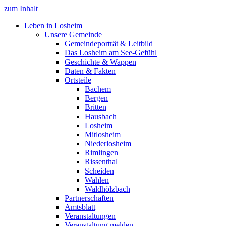
zum Inhalt
Leben in Losheim
Unsere Gemeinde
Gemeindeporträt & Leitbild
Das Losheim am See-Gefühl
Geschichte & Wappen
Daten & Fakten
Ortsteile
Bachem
Bergen
Britten
Hausbach
Losheim
Mitlosheim
Niederlosheim
Rimlingen
Rissenthal
Scheiden
Wahlen
Waldhölzbach
Partnerschaften
Amtsblatt
Veranstaltungen
Veranstaltung melden