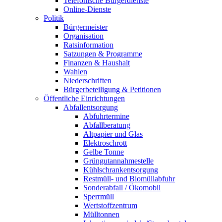
Telefonische Bürgerdienste
Online-Dienste
Politik
Bürgermeister
Organisation
Ratsinformation
Satzungen & Programme
Finanzen & Haushalt
Wahlen
Niederschriften
Bürgerbeteiligung & Petitionen
Öffentliche Einrichtungen
Abfallentsorgung
Abfuhrtermine
Abfallberatung
Altpapier und Glas
Elektroschrott
Gelbe Tonne
Grüngutannahmestelle
Kühlschrankentsorgung
Restmüll- und Biomüllabfuhr
Sonderabfall / Ökomobil
Sperrmüll
Wertstoffzentrum
Mülltonnen