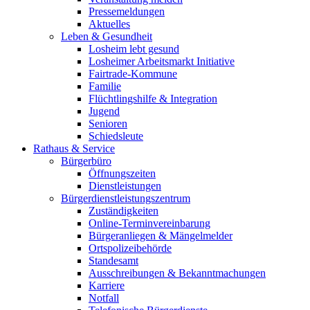
Pressemeldungen
Aktuelles
Leben & Gesundheit
Losheim lebt gesund
Losheimer Arbeitsmarkt Initiative
Fairtrade-Kommune
Familie
Flüchtlingshilfe & Integration
Jugend
Senioren
Schiedsleute
Rathaus & Service
Bürgerbüro
Öffnungszeiten
Dienstleistungen
Bürgerdienstleistungszentrum
Zuständigkeiten
Online-Terminvereinbarung
Bürgeranliegen & Mängelmelder
Ortspolizeibehörde
Standesamt
Ausschreibungen & Bekanntmachungen
Karriere
Notfall