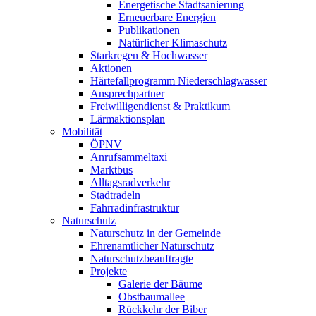
Energetische Stadtsanierung
Erneuerbare Energien
Publikationen
Natürlicher Klimaschutz
Starkregen & Hochwasser
Aktionen
Härtefallprogramm Niederschlagwasser
Ansprechpartner
Freiwilligendienst & Praktikum
Lärmaktionsplan
Mobilität
ÖPNV
Anrufsammeltaxi
Marktbus
Alltagsradverkehr
Stadtradeln
Fahrradinfrastruktur
Naturschutz
Naturschutz in der Gemeinde
Ehrenamtlicher Naturschutz
Naturschutzbeauftragte
Projekte
Galerie der Bäume
Obstbaumallee
Rückkehr der Biber