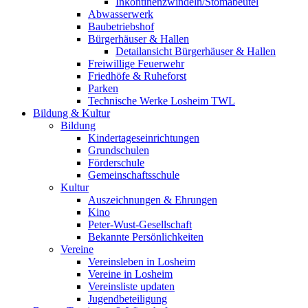
Inkontinenzwindeln/Stomabeutel
Abwasserwerk
Baubetriebshof
Bürgerhäuser & Hallen
Detailansicht Bürgerhäuser & Hallen
Freiwillige Feuerwehr
Friedhöfe & Ruheforst
Parken
Technische Werke Losheim TWL
Bildung & Kultur
Bildung
Kindertageseinrichtungen
Grundschulen
Förderschule
Gemeinschaftsschule
Kultur
Auszeichnungen & Ehrungen
Kino
Peter-Wust-Gesellschaft
Bekannte Persönlichkeiten
Vereine
Vereinsleben in Losheim
Vereine in Losheim
Vereinsliste updaten
Jugendbeteiligung