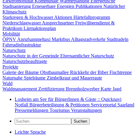
Elektromobilität
Kommunale Wärmeplanung
Energetische
Stadtsanierung
Erneuerbare Energien
Publikationen
Natürlicher
Klimaschutz
Starkregen & Hochwasser
Aktionen
Härtefallprogramm
Niederschlagwasser
Ansprechpartner
Freiwilligendienst &
Praktikum
Lärmaktionsplan
Mobilität
ÖPNV
Anrufsammeltaxi
Marktbus
Alltagsradverkehr
Stadtradeln
Fahrradinfrastruktur
Naturschutz
Naturschutz in der Gemeinde
Ehrenamtlicher Naturschutz
Naturschutzbeauftragte
Projekte
Galerie der Bäume
Obstbaumallee
Rückkehr der Biber
Fischtreppe
Naturnahe Spielräume
Zimbelkraut und Mauerraute
Wald
Waldmanagement
Zertifizierung
Brennholzwerber
Karte
Jagd
Losheim am See für BürgerInnen & Gäste :: Quicknavi
Notfall
Bürgerbeteiligung & Petitionen
Serviceportal Saarland
Pressemeldungen
Tourismus
Veranstaltungen
Suchen
Leichte Sprache