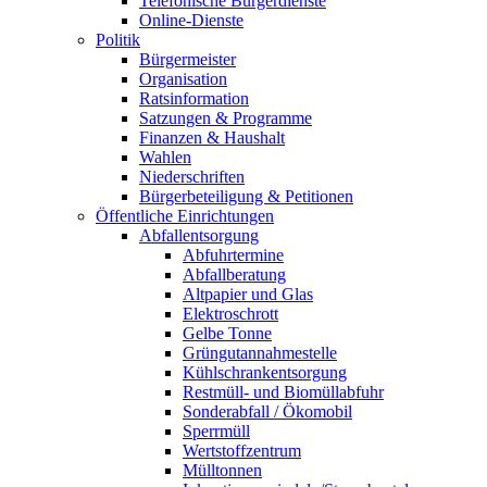
Telefonische Bürgerdienste
Online-Dienste
Politik
Bürgermeister
Organisation
Ratsinformation
Satzungen & Programme
Finanzen & Haushalt
Wahlen
Niederschriften
Bürgerbeteiligung & Petitionen
Öffentliche Einrichtungen
Abfallentsorgung
Abfuhrtermine
Abfallberatung
Altpapier und Glas
Elektroschrott
Gelbe Tonne
Grüngutannahmestelle
Kühlschrankentsorgung
Restmüll- und Biomüllabfuhr
Sonderabfall / Ökomobil
Sperrmüll
Wertstoffzentrum
Mülltonnen