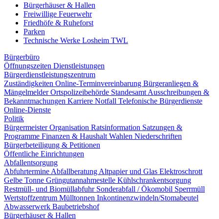
Bürgerhäuser & Hallen
Freiwillige Feuerwehr
Friedhöfe & Ruheforst
Parken
Technische Werke Losheim TWL
Bürgerbüro
Öffnungszeiten
Dienstleistungen
Bürgerdienstleistungszentrum
Zuständigkeiten
Online-Terminvereinbarung
Bürgeranliegen &
Mängelmelder
Ortspolizeibehörde
Standesamt
Ausschreibungen &
Bekanntmachungen
Karriere
Notfall
Telefonische Bürgerdienste
Online-Dienste
Politik
Bürgermeister
Organisation
Ratsinformation
Satzungen &
Programme
Finanzen & Haushalt
Wahlen
Niederschriften
Bürgerbeteiligung & Petitionen
Öffentliche Einrichtungen
Abfallentsorgung
Abfuhrtermine
Abfallberatung
Altpapier und Glas
Elektroschrott
Gelbe Tonne
Grüngutannahmestelle
Kühlschrankentsorgung
Restmüll- und Biomüllabfuhr
Sonderabfall / Ökomobil
Sperrmüll
Wertstoffzentrum
Mülltonnen
Inkontinenzwindeln/Stomabeutel
Abwasserwerk
Baubetriebshof
Bürgerhäuser & Hallen