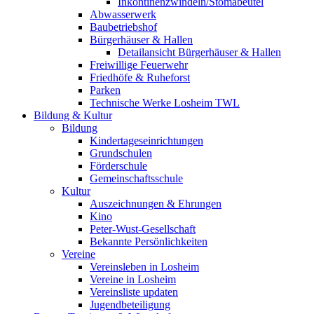
Inkontinenzwindeln/Stomabeutel
Abwasserwerk
Baubetriebshof
Bürgerhäuser & Hallen
Detailansicht Bürgerhäuser & Hallen
Freiwillige Feuerwehr
Friedhöfe & Ruheforst
Parken
Technische Werke Losheim TWL
Bildung & Kultur
Bildung
Kindertageseinrichtungen
Grundschulen
Förderschule
Gemeinschaftsschule
Kultur
Auszeichnungen & Ehrungen
Kino
Peter-Wust-Gesellschaft
Bekannte Persönlichkeiten
Vereine
Vereinsleben in Losheim
Vereine in Losheim
Vereinsliste updaten
Jugendbeteiligung