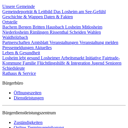
Unsere Gemeinde
Gemeindeporträt & Leitbild
Das Losheim am See-Gefühl
Geschichte & Wappen
Daten & Fakten
Ortsteile
Bachem
Bergen
Britten
Hausbach
Losheim
Mitlosheim
Niederlosheim
Rimlingen
Rissenthal
Scheiden
Wahlen
Waldhölzbach
Partnerschaften
Amtsblatt
Veranstaltungen
Veranstaltung melden
Pressemeldungen
Aktuelles
Leben & Gesundheit
Losheim lebt gesund
Losheimer Arbeitsmarkt Initiative
Fairtrade-
Kommune
Familie
Flüchtlingshilfe & Integration
Jugend
Senioren
Schiedsleute
Rathaus & Service
Bürgerbüro
Öffnungszeiten
Dienstleistungen
Bürgerdienstleistungszentrum
Zuständigkeiten
Online-Terminvereinbarung