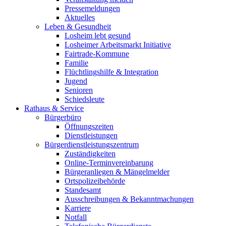
Pressemeldungen
Aktuelles
Leben & Gesundheit
Losheim lebt gesund
Losheimer Arbeitsmarkt Initiative
Fairtrade-Kommune
Familie
Flüchtlingshilfe & Integration
Jugend
Senioren
Schiedsleute
Rathaus & Service
Bürgerbüro
Öffnungszeiten
Dienstleistungen
Bürgerdienstleistungszentrum
Zuständigkeiten
Online-Terminvereinbarung
Bürgeranliegen & Mängelmelder
Ortspolizeibehörde
Standesamt
Ausschreibungen & Bekanntmachungen
Karriere
Notfall