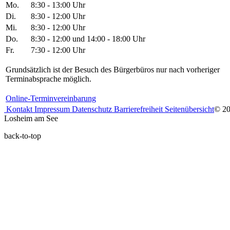
Mo.
8:30 - 13:00 Uhr
Di.
8:30 - 12:00 Uhr
Mi.
8:30 - 12:00 Uhr
Do.
8:30 - 12:00 und 14:00 - 18:00 Uhr
Fr.
7:30 - 12:00 Uhr
Grundsätzlich ist der Besuch des Bürgerbüros nur nach vorheriger
Terminabsprache möglich.
Online-Terminvereinbarung
Kontakt
Impressum
Datenschutz
Barrierefreiheit
Seitenübersicht
© 2
Losheim am See
back-to-top