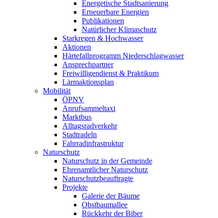
Energetische Stadtsanierung
Erneuerbare Energien
Publikationen
Natürlicher Klimaschutz
Starkregen & Hochwasser
Aktionen
Härtefallprogramm Niederschlagwasser
Ansprechpartner
Freiwilligendienst & Praktikum
Lärmaktionsplan
Mobilität
ÖPNV
Anrufsammeltaxi
Marktbus
Alltagsradverkehr
Stadtradeln
Fahrradinfrastruktur
Naturschutz
Naturschutz in der Gemeinde
Ehrenamtlicher Naturschutz
Naturschutzbeauftragte
Projekte
Galerie der Bäume
Obstbaumallee
Rückkehr der Biber