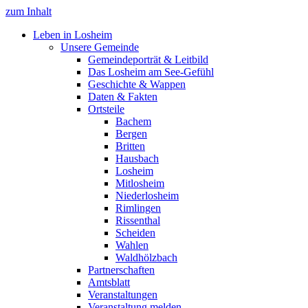
zum Inhalt
Leben in Losheim
Unsere Gemeinde
Gemeindeporträt & Leitbild
Das Losheim am See-Gefühl
Geschichte & Wappen
Daten & Fakten
Ortsteile
Bachem
Bergen
Britten
Hausbach
Losheim
Mitlosheim
Niederlosheim
Rimlingen
Rissenthal
Scheiden
Wahlen
Waldhölzbach
Partnerschaften
Amtsblatt
Veranstaltungen
Veranstaltung melden