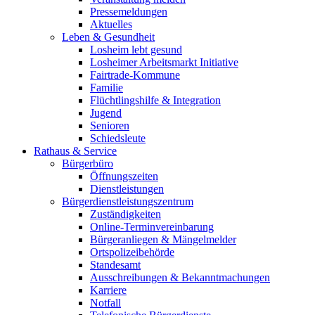
Pressemeldungen
Aktuelles
Leben & Gesundheit
Losheim lebt gesund
Losheimer Arbeitsmarkt Initiative
Fairtrade-Kommune
Familie
Flüchtlingshilfe & Integration
Jugend
Senioren
Schiedsleute
Rathaus & Service
Bürgerbüro
Öffnungszeiten
Dienstleistungen
Bürgerdienstleistungszentrum
Zuständigkeiten
Online-Terminvereinbarung
Bürgeranliegen & Mängelmelder
Ortspolizeibehörde
Standesamt
Ausschreibungen & Bekanntmachungen
Karriere
Notfall