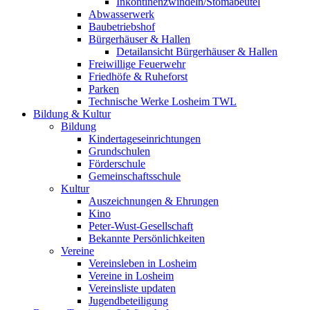
Inkontinenzwindeln/Stomabeutel
Abwasserwerk
Baubetriebshof
Bürgerhäuser & Hallen
Detailansicht Bürgerhäuser & Hallen
Freiwillige Feuerwehr
Friedhöfe & Ruheforst
Parken
Technische Werke Losheim TWL
Bildung & Kultur
Bildung
Kindertageseinrichtungen
Grundschulen
Förderschule
Gemeinschaftsschule
Kultur
Auszeichnungen & Ehrungen
Kino
Peter-Wust-Gesellschaft
Bekannte Persönlichkeiten
Vereine
Vereinsleben in Losheim
Vereine in Losheim
Vereinsliste updaten
Jugendbeteiligung