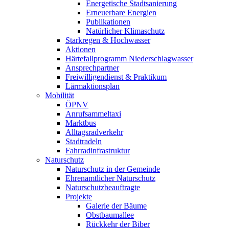
Energetische Stadtsanierung
Erneuerbare Energien
Publikationen
Natürlicher Klimaschutz
Starkregen & Hochwasser
Aktionen
Härtefallprogramm Niederschlagwasser
Ansprechpartner
Freiwilligendienst & Praktikum
Lärmaktionsplan
Mobilität
ÖPNV
Anrufsammeltaxi
Marktbus
Alltagsradverkehr
Stadtradeln
Fahrradinfrastruktur
Naturschutz
Naturschutz in der Gemeinde
Ehrenamtlicher Naturschutz
Naturschutzbeauftragte
Projekte
Galerie der Bäume
Obstbaumallee
Rückkehr der Biber