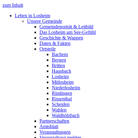
zum Inhalt
Leben in Losheim
Unsere Gemeinde
Gemeindeporträt & Leitbild
Das Losheim am See-Gefühl
Geschichte & Wappen
Daten & Fakten
Ortsteile
Bachem
Bergen
Britten
Hausbach
Losheim
Mitlosheim
Niederlosheim
Rimlingen
Rissenthal
Scheiden
Wahlen
Waldhölzbach
Partnerschaften
Amtsblatt
Veranstaltungen
Veranstaltung melden