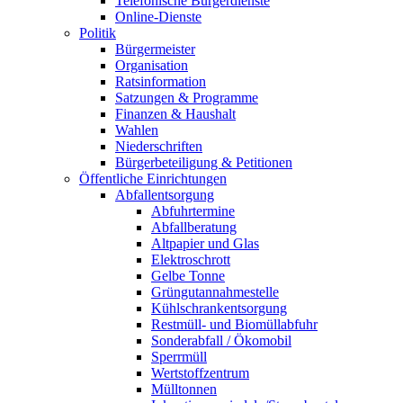
Telefonische Bürgerdienste
Online-Dienste
Politik
Bürgermeister
Organisation
Ratsinformation
Satzungen & Programme
Finanzen & Haushalt
Wahlen
Niederschriften
Bürgerbeteiligung & Petitionen
Öffentliche Einrichtungen
Abfallentsorgung
Abfuhrtermine
Abfallberatung
Altpapier und Glas
Elektroschrott
Gelbe Tonne
Grüngutannahmestelle
Kühlschrankentsorgung
Restmüll- und Biomüllabfuhr
Sonderabfall / Ökomobil
Sperrmüll
Wertstoffzentrum
Mülltonnen