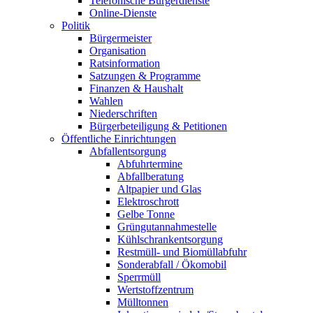
Telefonische Bürgerdienste
Online-Dienste
Politik
Bürgermeister
Organisation
Ratsinformation
Satzungen & Programme
Finanzen & Haushalt
Wahlen
Niederschriften
Bürgerbeteiligung & Petitionen
Öffentliche Einrichtungen
Abfallentsorgung
Abfuhrtermine
Abfallberatung
Altpapier und Glas
Elektroschrott
Gelbe Tonne
Grüngutannahmestelle
Kühlschrankentsorgung
Restmüll- und Biomüllabfuhr
Sonderabfall / Ökomobil
Sperrmüll
Wertstoffzentrum
Mülltonnen