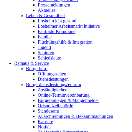
Pressemeldungen
Aktuelles
Leben & Gesundheit
Losheim lebt gesund
Losheimer Arbeitsmarkt Initiative
Fairtrade-Kommune
Familie
Flüchtlingshilfe & Integration
Jugend
Senioren
Schiedsleute
Rathaus & Service
Bürgerbüro
Öffnungszeiten
Dienstleistungen
Bürgerdienstleistungszentrum
Zuständigkeiten
Online-Terminvereinbarung
Bürgeranliegen & Mängelmelder
Ortspolizeibehörde
Standesamt
Ausschreibungen & Bekanntmachungen
Karriere
Notfall