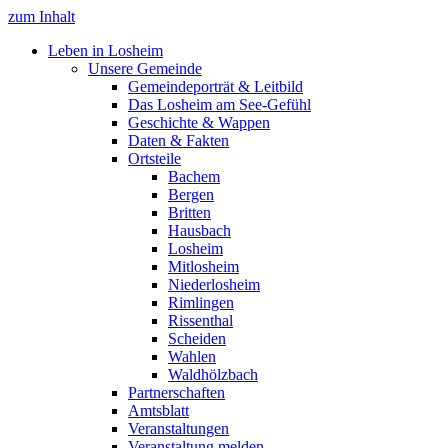
zum Inhalt
Leben in Losheim
Unsere Gemeinde
Gemeindeporträt & Leitbild
Das Losheim am See-Gefühl
Geschichte & Wappen
Daten & Fakten
Ortsteile
Bachem
Bergen
Britten
Hausbach
Losheim
Mitlosheim
Niederlosheim
Rimlingen
Rissenthal
Scheiden
Wahlen
Waldhölzbach
Partnerschaften
Amtsblatt
Veranstaltungen
Veranstaltung melden