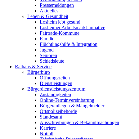
Pressemeldungen
Aktuelles
Leben & Gesundheit
Losheim lebt gesund
Losheimer Arbeitsmarkt Initiative
Fairtrade-Kommune
Familie
Flüchtlingshilfe & Integration
Jugend
Senioren
Schiedsleute
Rathaus & Service
Bürgerbüro
Öffnungszeiten
Dienstleistungen
Bürgerdienstleistungszentrum
Zuständigkeiten
Online-Terminvereinbarung
Bürgeranliegen & Mängelmelder
Ortspolizeibehörde
Standesamt
Ausschreibungen & Bekanntmachungen
Karriere
Notfall