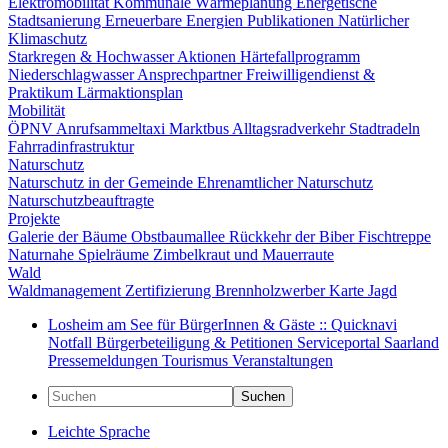
Elektromobilität
Kommunale Wärmeplanung
Energetische
Stadtsanierung
Erneuerbare Energien
Publikationen
Natürlicher
Klimaschutz
Starkregen & Hochwasser
Aktionen
Härtefallprogramm
Niederschlagwasser
Ansprechpartner
Freiwilligendienst &
Praktikum
Lärmaktionsplan
Mobilität
ÖPNV
Anrufsammeltaxi
Marktbus
Alltagsradverkehr
Stadtradeln
Fahrradinfrastruktur
Naturschutz
Naturschutz in der Gemeinde
Ehrenamtlicher Naturschutz
Naturschutzbeauftragte
Projekte
Galerie der Bäume
Obstbaumallee
Rückkehr der Biber
Fischtreppe
Naturnahe Spielräume
Zimbelkraut und Mauerraute
Wald
Waldmanagement
Zertifizierung
Brennholzwerber
Karte
Jagd
Losheim am See für BürgerInnen & Gäste :: Quicknavi
Notfall
Bürgerbeteiligung & Petitionen
Serviceportal Saarland
Pressemeldungen
Tourismus
Veranstaltungen
Suchen
Leichte Sprache