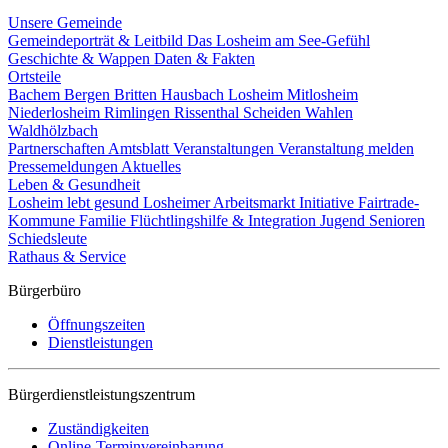
Unsere Gemeinde
Gemeindeporträt & Leitbild
Das Losheim am See-Gefühl
Geschichte & Wappen
Daten & Fakten
Ortsteile
Bachem
Bergen
Britten
Hausbach
Losheim
Mitlosheim
Niederlosheim
Rimlingen
Rissenthal
Scheiden
Wahlen
Waldhölzbach
Partnerschaften
Amtsblatt
Veranstaltungen
Veranstaltung melden
Pressemeldungen
Aktuelles
Leben & Gesundheit
Losheim lebt gesund
Losheimer Arbeitsmarkt Initiative
Fairtrade-
Kommune
Familie
Flüchtlingshilfe & Integration
Jugend
Senioren
Schiedsleute
Rathaus & Service
Bürgerbüro
Öffnungszeiten
Dienstleistungen
Bürgerdienstleistungszentrum
Zuständigkeiten
Online-Terminvereinbarung