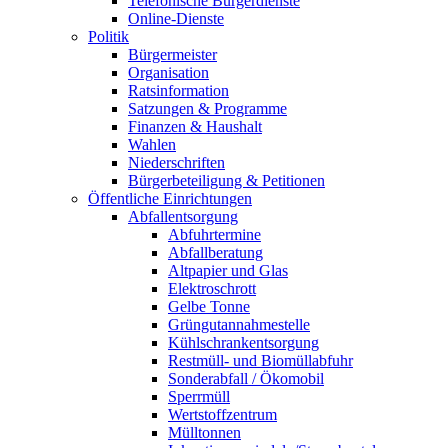
Telefonische Bürgerdienste
Online-Dienste
Politik
Bürgermeister
Organisation
Ratsinformation
Satzungen & Programme
Finanzen & Haushalt
Wahlen
Niederschriften
Bürgerbeteiligung & Petitionen
Öffentliche Einrichtungen
Abfallentsorgung
Abfuhrtermine
Abfallberatung
Altpapier und Glas
Elektroschrott
Gelbe Tonne
Grüngutannahmestelle
Kühlschrankentsorgung
Restmüll- und Biomüllabfuhr
Sonderabfall / Ökomobil
Sperrmüll
Wertstoffzentrum
Mülltonnen