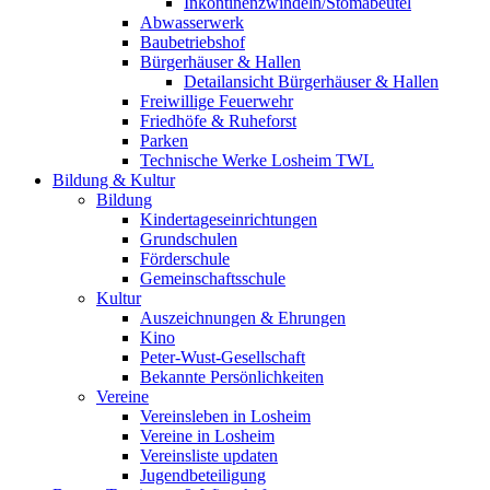
Inkontinenzwindeln/Stomabeutel
Abwasserwerk
Baubetriebshof
Bürgerhäuser & Hallen
Detailansicht Bürgerhäuser & Hallen
Freiwillige Feuerwehr
Friedhöfe & Ruheforst
Parken
Technische Werke Losheim TWL
Bildung & Kultur
Bildung
Kindertageseinrichtungen
Grundschulen
Förderschule
Gemeinschaftsschule
Kultur
Auszeichnungen & Ehrungen
Kino
Peter-Wust-Gesellschaft
Bekannte Persönlichkeiten
Vereine
Vereinsleben in Losheim
Vereine in Losheim
Vereinsliste updaten
Jugendbeteiligung