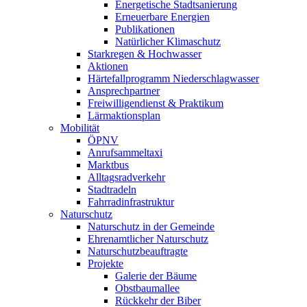
Energetische Stadtsanierung
Erneuerbare Energien
Publikationen
Natürlicher Klimaschutz
Starkregen & Hochwasser
Aktionen
Härtefallprogramm Niederschlagwasser
Ansprechpartner
Freiwilligendienst & Praktikum
Lärmaktionsplan
Mobilität
ÖPNV
Anrufsammeltaxi
Marktbus
Alltagsradverkehr
Stadtradeln
Fahrradinfrastruktur
Naturschutz
Naturschutz in der Gemeinde
Ehrenamtlicher Naturschutz
Naturschutzbeauftragte
Projekte
Galerie der Bäume
Obstbaumallee
Rückkehr der Biber