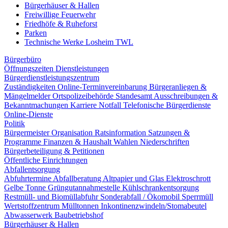
Bürgerhäuser & Hallen
Freiwillige Feuerwehr
Friedhöfe & Ruheforst
Parken
Technische Werke Losheim TWL
Bürgerbüro
Öffnungszeiten
Dienstleistungen
Bürgerdienstleistungszentrum
Zuständigkeiten
Online-Terminvereinbarung
Bürgeranliegen &
Mängelmelder
Ortspolizeibehörde
Standesamt
Ausschreibungen &
Bekanntmachungen
Karriere
Notfall
Telefonische Bürgerdienste
Online-Dienste
Politik
Bürgermeister
Organisation
Ratsinformation
Satzungen &
Programme
Finanzen & Haushalt
Wahlen
Niederschriften
Bürgerbeteiligung & Petitionen
Öffentliche Einrichtungen
Abfallentsorgung
Abfuhrtermine
Abfallberatung
Altpapier und Glas
Elektroschrott
Gelbe Tonne
Grüngutannahmestelle
Kühlschrankentsorgung
Restmüll- und Biomüllabfuhr
Sonderabfall / Ökomobil
Sperrmüll
Wertstoffzentrum
Mülltonnen
Inkontinenzwindeln/Stomabeutel
Abwasserwerk
Baubetriebshof
Bürgerhäuser & Hallen