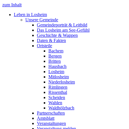
zum Inhalt
Leben in Losheim
Unsere Gemeinde
Gemeindeporträt & Leitbild
Das Losheim am See-Gefühl
Geschichte & Wappen
Daten & Fakten
Ortsteile
Bachem
Bergen
Britten
Hausbach
Losheim
Mitlosheim
Niederlosheim
Rimlingen
Rissenthal
Scheiden
Wahlen
Waldhölzbach
Partnerschaften
Amtsblatt
Veranstaltungen
Veranstaltung melden