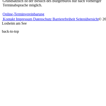
Grundsätzlich ist der Besuch des Bürgerbüros nur nach vorheriger
Terminabsprache möglich.
Online-Terminvereinbarung
Kontakt
Impressum
Datenschutz
Barrierefreiheit
Seitenübersicht
© 2
Losheim am See
back-to-top